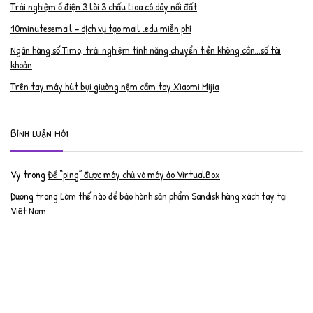
Trải nghiệm ổ điện 3 lõi 3 chấu Lioa có dây nối đất
10minutesemail – dịch vụ tạo mail .edu miễn phí
Ngân hàng số Timo, trải nghiệm tính năng chuyển tiền không cần…số tài
khoản
Trên tay máy hút bụi giường nệm cầm tay Xiaomi Mijia
Bình luận mới
Vy
trong
Để “ping” được máy chủ và máy ảo VirtualBox
Dương
trong
Làm thế nào để bảo hành sản phẩm Sandisk hàng xách tay tại
Việt Nam
Nguyễn Đạt Luân
trong
Nâng cấp RAM cho MacBook Pro 2012 lên 16GB
trần văn cường
trong
K9 Web Protection – Nhận key bản quyền miễn phí
Anh
trong
Phục hồi tài khoản PayPal bị khóa
Linh
trong
Phục hồi tài khoản PayPal bị khóa