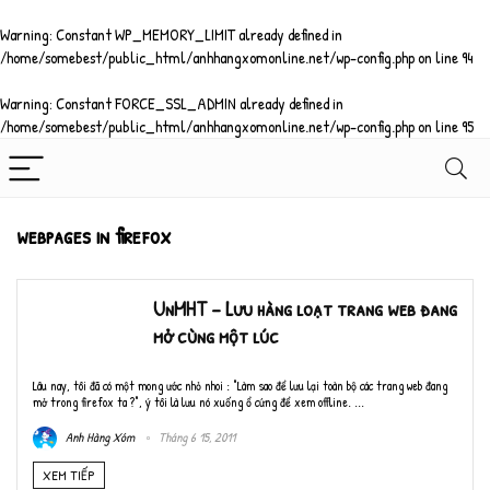
Warning
: Constant WP_MEMORY_LIMIT already defined in
/home/somebest/public_html/anhhangxomonline.net/wp-config.php
on line
94
Warning
: Constant FORCE_SSL_ADMIN already defined in
/home/somebest/public_html/anhhangxomonline.net/wp-config.php
on line
95
webpages in firefox
UnMHT – Lưu hàng loạt trang web đang
mở cùng một lúc
Lâu nay, tôi đã có một mong ước nhỏ nhoi : "Làm sao để lưu lại toàn bộ các trang web đang
mở trong firefox ta ?", ý tôi là lưu nó xuống ổ cứng để xem offline. ...
Anh Hàng Xóm
Tháng 6 15, 2011
XEM TIẾP