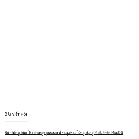
Bài viết mới
Bỏ thông báo “Exchange password required” ứng dụng Mail trên MacOS