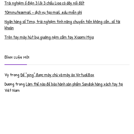
Trải nghiệm ổ điện 3 lõi 3 chấu Lioa có dây nối đất
10minutesemail – dịch vụ tạo mail .edu miễn phí
Ngân hàng số Timo, trải nghiệm tính năng chuyển tiền không cần…số tài
khoản
Trên tay máy hút bụi giường nệm cầm tay Xiaomi Mijia
Bình luận mới
Vy
trong
Để “ping” được máy chủ và máy ảo VirtualBox
Dương
trong
Làm thế nào để bảo hành sản phẩm Sandisk hàng xách tay tại
Việt Nam
Nguyễn Đạt Luân
trong
Nâng cấp RAM cho MacBook Pro 2012 lên 16GB
trần văn cường
trong
K9 Web Protection – Nhận key bản quyền miễn phí
Anh
trong
Phục hồi tài khoản PayPal bị khóa
Linh
trong
Phục hồi tài khoản PayPal bị khóa