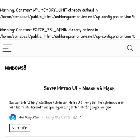
Warning
: Constant WP_MEMORY_LIMIT already defined in
/home/somebest/public_html/anhhangxomonline.net/wp-config.php
on line
94
Warning
: Constant FORCE_SSL_ADMIN already defined in
/home/somebest/public_html/anhhangxomonline.net/wp-config.php
on line
95
windows8
Skype Metro UI – Nhanh và Mạnh
Sau loạt ảnh "lộ hàng" của Skype (phiên bản Metro UI) trong đợt thử nghiệm cho nhân
viên lập trình Microsoft vừa qua, người dùng đinh ninh rằng Skype với giao ...
Anh Hàng Xóm
Tháng 10 27, 2012
7
XEM TIẾP