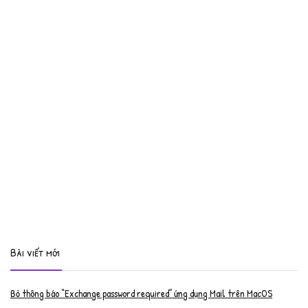
Bài viết mới
Bỏ thông báo “Exchange password required” ứng dụng Mail trên MacOS