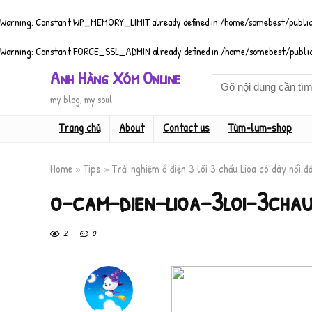
Warning
: Constant WP_MEMORY_LIMIT already defined in
/home/somebest/public
Warning
: Constant FORCE_SSL_ADMIN already defined in
/home/somebest/public
Anh Hàng Xóm Online
my blog, my soul
Trang chủ
About
Contact us
Tùm-lum-shop
Home
»
Tips
»
Trải nghiệm ổ điện 3 lõi 3 chấu Lioa có dây nối đ
o-cam-dien-lioa-3loi-3ch
2
0