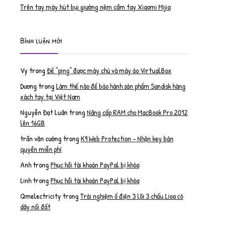
Trên tay máy hút bụi giường nệm cầm tay Xiaomi Mijia
Bình luận mới
Vy
trong
Để “ping” được máy chủ và máy ảo VirtualBox
Dương
trong
Làm thế nào để bảo hành sản phẩm Sandisk hàng
xách tay tại Việt Nam
Nguyễn Đạt Luân
trong
Nâng cấp RAM cho MacBook Pro 2012
lên 16GB
trần văn cường
trong
K9 Web Protection – Nhận key bản
quyền miễn phí
Anh
trong
Phục hồi tài khoản PayPal bị khóa
Linh
trong
Phục hồi tài khoản PayPal bị khóa
Qmelectricity
trong
Trải nghiệm ổ điện 3 lõi 3 chấu Lioa có
dây nối đất