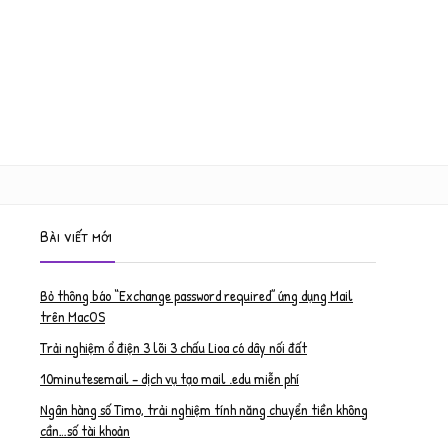
Bài viết mới
Bỏ thông báo “Exchange password required” ứng dụng Mail
trên MacOS
Trải nghiệm ổ điện 3 lõi 3 chấu Lioa có dây nối đất
10minutesemail – dịch vụ tạo mail .edu miễn phí
Ngân hàng số Timo, trải nghiệm tính năng chuyển tiền không
cần…số tài khoản