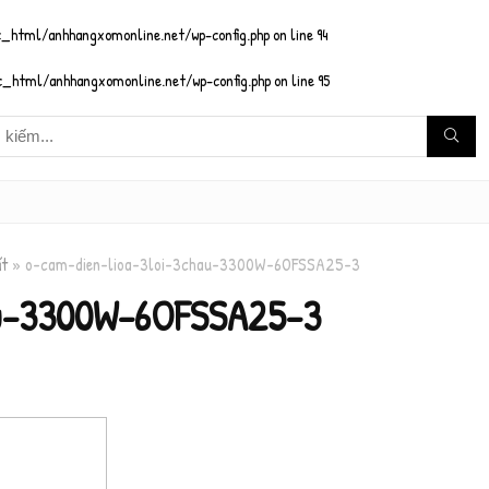
_html/anhhangxomonline.net/wp-config.php
on line
94
_html/anhhangxomonline.net/wp-config.php
on line
95
ất
»
o-cam-dien-lioa-3loi-3chau-3300W-6OFSSA25-3
au-3300W-6OFSSA25-3