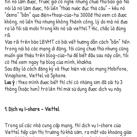
tin nó làm được, trước giờ có nghe nhưng chưa thử bao giờ. Nó
nói là nó làm được, tôi liền “thừa nước đục thả câu” – kêu nó
“demo” “bắn” qua điện+thoại-của-tui 3000đ thử xem có được
không, nó liền thử nhưng không thành công, lý do mà nó đưa
ra là tôi sài mobi trong khi nó sài viettel ? Hic, chắc là đúng
rồi.
Vừa rồi trên báo LBVMT có bài viết hướng dẫn cách “bắn” tiền
trong nội bộ các mạng di động, tôi cũng chưa thử nhưng cũng
muốn giới thiệu trên blog-của-tui để biết đâu sau này cần, tôi
có thể xem ngay tại blog của mình, khakha.
Sau đây là cách đăng ký và thực hiện với các mạng Mobifone,
Vinaphone, Viettel và Sphone.
Lưu ý :
theo mình được biết thì chỉ có những sim đã sài từ 3
tháng (hoặc hơn) trở lên thì mới sử dụng được dịch vụ này.
1. Dịch vụ I-share – Viettel
Trong số các nhà cung cấp mạng, thì dịch vụ I-share của
Viettel tiếp cận thị trường từ khá sớm, ra mắt vào khoảng giữa