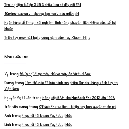
Trải nghiệm ổ điện 3 lõi 3 chấu Lioa có dây nối đất
10minutesemail – dịch vụ tạo mail .edu miễn phí
Ngân hàng số Timo, trải nghiệm tính năng chuyển tiền không cần…số tài
khoản
Trên tay máy hút bụi giường nệm cầm tay Xiaomi Mijia
Bình luận mới
Vy
trong
Để “ping” được máy chủ và máy ảo VirtualBox
Dương
trong
Làm thế nào để bảo hành sản phẩm Sandisk hàng xách tay tại
Việt Nam
Nguyễn Đạt Luân
trong
Nâng cấp RAM cho MacBook Pro 2012 lên 16GB
trần văn cường
trong
K9 Web Protection – Nhận key bản quyền miễn phí
Anh
trong
Phục hồi tài khoản PayPal bị khóa
Linh
trong
Phục hồi tài khoản PayPal bị khóa