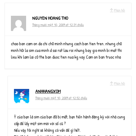
Phản hồi
NGUYEN HOANG THO
Tháng mười một 10, 2009 at 12:31 chiều
chao ban cam on da chi ch0 minh nhung cach ban tien tren. nhung ch0
minh h0i la sim cua minh d sai rat lau roi nhung bay gio minh bi mat thi
lieu khi lam lai c0 the ban duoc tien nua kg vay Cam on ban truoc nha
Phản hồi
ANHHANGXOM
Tháng mười một 10, 2009 at 12:52 chiều
Ý của bạn là sim của bạn đã bị mất, bạn tiến hành đăng ký với nhà cung
cấp để lấy một sim mới với số cũ ?
Nếu vậy tôi nghĩ sẽ không có vấn đề gì hết.