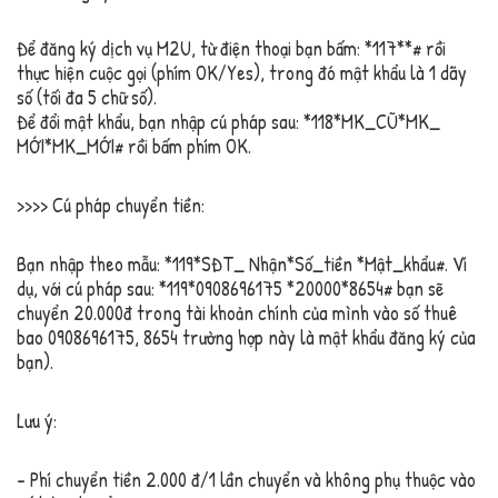
Để đăng ký dịch vụ M2U, từ điện thoại bạn bấm: *117*
*
# rồi
thực hiện cuộc gọi (phím OK/Yes), trong đó mật khẩu là 1 dãy
số (tối đa 5 chữ số).
Để đổi mật khẩu, bạn nhập cú pháp sau: *118*MK_CŨ*MK_
MỚI*MK_MỚI# rồi bấm phím OK.
>>>> Cú pháp chuyển tiền:
Bạn nhập theo mẫu: *119*SĐT_ Nhận*Số_tiền *Mật_khẩu#. Ví
dụ, với cú pháp sau: *119*0908696175 *20000*8654# bạn sẽ
chuyển 20.000đ trong tài khoản chính của mình vào số thuê
bao 0908696175, 8654 trường hợp này là mật khẩu đăng ký của
bạn).
Lưu ý:
– Phí chuyển tiền 2.000 đ/1 lần chuyển và không phụ thuộc vào