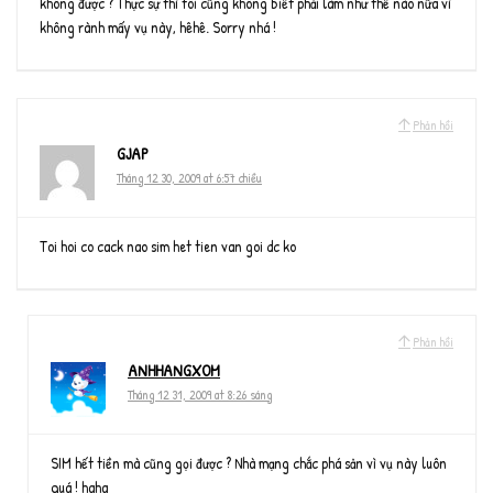
không được ? Thực sự thì tôi cũng không biết phải làm như thế nào nữa vì
không rành mấy vụ này, hêhê. Sorry nhá !
Phản hồi
GJAP
Tháng 12 30, 2009 at 6:57 chiều
Toi hoi co cack nao sim het tien van goi dc ko
Phản hồi
ANHHANGXOM
Tháng 12 31, 2009 at 8:26 sáng
SIM hết tiền mà cũng gọi được ? Nhà mạng chắc phá sản vì vụ này luôn
quá ! haha