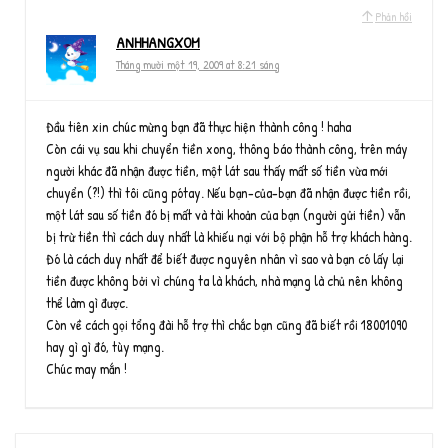
Phản hồi
ANHHANGXOM
Tháng mười một 19, 2009 at 8:21 sáng
Đầu tiên xin chúc mừng bạn đã thực hiện thành công ! haha
Còn cái vụ sau khi chuyển tiền xong, thông báo thành công, trên máy
người khác đã nhận được tiền, một lát sau thấy mất số tiền vừa mới
chuyển (?!) thì tôi cũng pótay. Nếu bạn-của-bạn đã nhận được tiền rồi,
một lát sau số tiền đó bị mất và tài khoản của bạn (người gửi tiền) vẫn
bị trừ tiền thì cách duy nhất là khiếu nại với bộ phận hỗ trợ khách hàng.
Đó là cách duy nhất để biết được nguyên nhân vì sao và bạn có lấy lại
tiền được không bởi vì chúng ta là khách, nhà mạng là chủ nên không
thể làm gì được.
Còn về cách gọi tổng đài hỗ trợ thì chắc bạn cũng đã biết rồi 18001090
hay gì gì đó, tùy mạng.
Chúc may mắn !