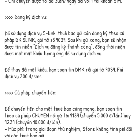
– Chỉ chuyển được tối đa 3lần/ngày đối với 1 tài khoản SIM.
>>>> Đăng ký dịch vụ:
Để sử dụng dịch vụ S-link, thuê bao gửi cần đăng ký theo cú
pháp DK SLINK, gởi tới số 9039. Sau khi gửi xong, bạn sẽ nhận
được tin nhắn “Dịch vụ đăng ký thành công”, đồng thời nhận
được một mật khẩu tương ứng để sử dụng dịch vụ.
Để thay đổi mật khẩu, bạn soạn tin DMK
rồi gửi tới 9039. Phí
dịch vụ 300 đ/sms.
>>>> Cú pháp chuyển tiền:
Để chuyển tiền cho một thuê bao cùng mạng, bạn soạn tin
theo cú pháp CHUYEN
rồi gửi tới 9139 (chuyển 5.000 đ/lần) hay
9239 (chuyển 10.000 đ/lần).
– Mức phí: trong giai đoạn thử nghiệm, Sfone không tính phí đối
với các thuê bao gửi.