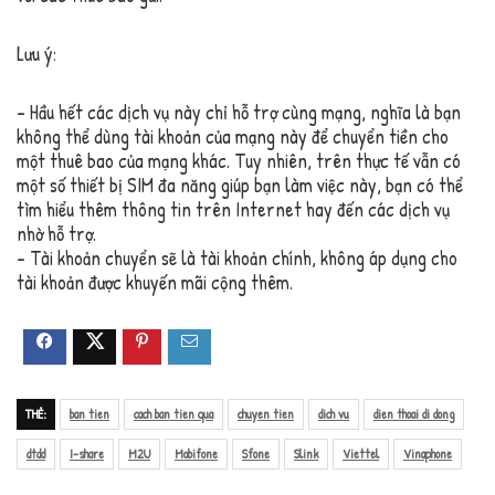
Lưu ý:
– Hầu hết các dịch vụ này chỉ hỗ trợ cùng mạng, nghĩa là bạn
không thể dùng tài khoản của mạng này để chuyển tiền cho
một thuê bao của mạng khác. Tuy nhiên, trên thực tế vẫn có
một số thiết bị SIM đa năng giúp bạn làm việc này, bạn có thể
tìm hiểu thêm thông tin trên Internet hay đến các dịch vụ
nhờ hỗ trợ.
– Tài khoản chuyển sẽ là tài khoản chính, không áp dụng cho
tài khoản được khuyến mãi cộng thêm.
THẺ:
ban tien
cach ban tien qua
chuyen tien
dich vu
dien thoai di dong
dtdd
I-share
M2U
Mobifone
Sfone
Slink
Viettel
Vinaphone