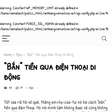
Warning
: Constant WP_MEMORY_LIMIT already defined in
/home/somebest/public_html/anhhangxomonline.net/wp-config.php
on line
94
Warning
: Constant FORCE_SSL_ADMIN already defined in
/home/somebest/public_html/anhhangxomonline.net/wp-config.php
on line
95
Home
»
Tips
»
“Bắn” tiền qua điện thoại di động
“Bắn” tiền qua điện thoại di
động
70
11
Tips
Tết vừa rồi tôi về quê, thằng em+họ-của-tui nó hỏi cách “bắn”
tiền qua điện thoại, tôi nói mình làm không được và cũng không