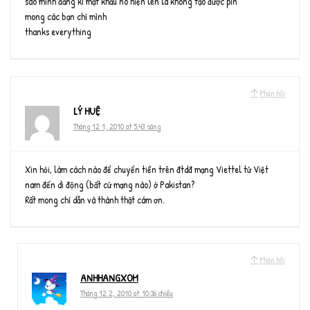
sao mình đăng kí mật khẩu nó hiện lên là không tạo được pin
mong các bạn chỉ mình
thanks everything
Phản hồi
LÝ HUỆ
Tháng 12 1, 2010 at 5:43 sáng
Xin hỏi, làm cách nào để chuyển tiền trên đtdđ mạng Viettel từ Việt
nam đến di động (bất cứ mạng nào) ở Pakistan?
Rất mong chỉ dẫn và thành thật cám ơn.
Phản hồi
ANHHANGXOM
Tháng 12 2, 2010 at 10:36 chiều