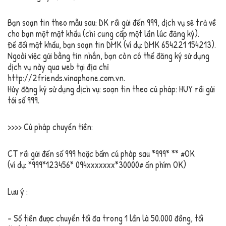
Bạn soạn tin theo mẫu sau: DK rồi gửi đến 999, dịch vụ sẽ trả về
cho bạn một mật khẩu (chỉ cung cấp một lần lúc đăng ký).
Để đổi mật khẩu, bạn soạn tin DMK
(ví dụ: DMK 654221 154213).
Ngoài việc gửi bằng tin nhắn, bạn còn có thể đăng ký sử dụng
dịch vụ này qua web tại địa chỉ
http://2friends.vinaphone.com.vn.
Hủy đăng ký sử dụng dịch vụ: soạn tin theo cú pháp: HUY rồi gửi
tới số 999.
>>>> Cú pháp chuyển tiền:
CT
rồi gửi đến số 999 hoặc bấm cú pháp sau *999*
*
*
#OK
(ví dụ: *999*123456* 094xxxxxxx*30000# ấn phím OK)
Lưu ý :
– Số tiền được chuyển tối đa trong 1 lần là 50.000 đồng, tối