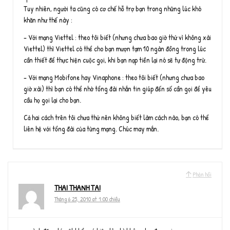
Tuy nhiên, người ta cũng có cơ chế hỗ trợ bạn trong những lúc khó
khăn như thế này :
– Với mạng Viettel : theo tôi biết (nhưng chưa bao giờ thử vì không xài
Viettel) thì Viettel có thể cho bạn mượn tạm 10 ngàn đồng trong lúc
cần thiết để thực hiện cuộc gọi, khi bạn nạp tiền lại nó sẽ tự động trừ.
– Với mạng Mobifone hay Vinaphone : theo tôi biết (nhưng chưa bao
giờ xài) thì bạn có thể nhờ tổng đài nhắn tin giúp đến số cần gọi để yêu
cầu họ gọi lại cho bạn.
Cả hai cách trên tôi chưa thử nên không biết làm cách nào, bạn có thể
liên hệ với tổng đài của từng mạng. Chúc may mắn.
Phản hồi
THAI THANH TAI
Tháng 6 25, 2010 at 1:00 chiều