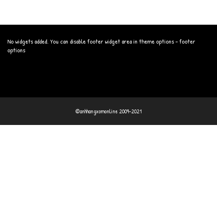
No widgets added. You can disable footer widget area in theme options - footer
options
©anhhangxomonline 2009-2021