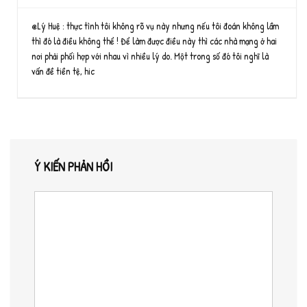
@Lý Huệ : thực tình tôi không rõ vụ này nhưng nếu tôi đoán không lầm
thì đó là điều không thể ! Để làm được điều này thì các nhà mạng ở hai
nơi phải phối hợp với nhau vì nhiều lý do. Một trong số đó tôi nghĩ là
vấn đề tiền tệ, hic
Ý KIẾN PHẢN HỒI