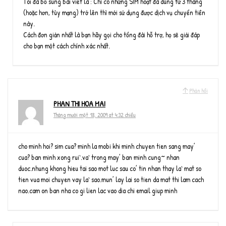
Tôi đã bổ sung bài viết là : Chỉ có những SIM hoạt đã dùng từ 3 tháng
(hoặc hơn, tùy mạng) trở lên thì mới sử dụng được dịch vụ chuyển tiền
này.
Cách đơn giản nhất là bạn hãy gọi cho tổng đài hỗ trợ, họ sẽ giải đáp
cho bạn một cách chính xác nhất.
Phản hồi
PHAN THI HOA MAI
Tháng mười một 18, 2009 at 4:32 chiều
cho minh hoi? sim cua? minh la mobi khi minh chuyen tien sang may’
cua? ban minh xong rui`.va` trong may’ ban minh cung~ nhan
duoc.nhung khong hieu tai sao mot luc sau co’ tin nhan thay la` mat so
tien vua moi chuyen vay la` sao.mun’ lay lai so tien da mat thi lam cach
nao.cam on ban nha co gi lien lac vao dia chi email giup minh