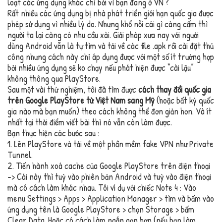
loạt các ứng dụng khác chỉ bởi vì bạn đang ở VN ?
Rất nhiều các ứng dụng bị nhà phát triển giới hạn quốc gia được
phép sử dụng vì nhiều lý do. Nhưng khổ nỗi cái gì càng cấm thì
người ta lại càng có nhu cầu xài. Giải pháp xưa nay với người
dùng Android vẫn là tự tìm và tải về các file .apk rồi cài đặt thủ
công nhưng cách này chỉ áp dụng được với một số ít trường hợp
bởi nhiều ứng dụng sẽ ko chạy nếu phát hiện được “cài lậu”
không thông qua PlayStore.
Sau một vài thử nghiệm, tôi đã tìm được
cách thay đổi quốc gia
trên Google PlayStore từ Việt Nam sang Mỹ
(hoặc bất kỳ quốc
gia nào mà bạn muốn) theo cách không thể đơn giản hơn. Và ít
nhất tại thời điểm viết bài thì nó vẫn còn làm được.
Bạn thực hiện các bước sau :
1. Lên PlayStore và tải về một phần mềm fake VPN như Private
Tunnel.
2. Tiến hành xoá cache của Google PlayStore trên điện thoại
-> Cái này thì tuỳ vào phiên bản Android và tuỳ vào điện thoại
mà có cách làm khác nhau. Tôi ví dụ với chiếc Note 4 : Vào
menu Settings > Apps > Application Manager > tìm và bấm vào
ứng dụng tên là Google PlayStore > chọn Storage > bấm
Clear Data. Hoặc có cách làm ngắn gọn hơn (nếu bạn làm