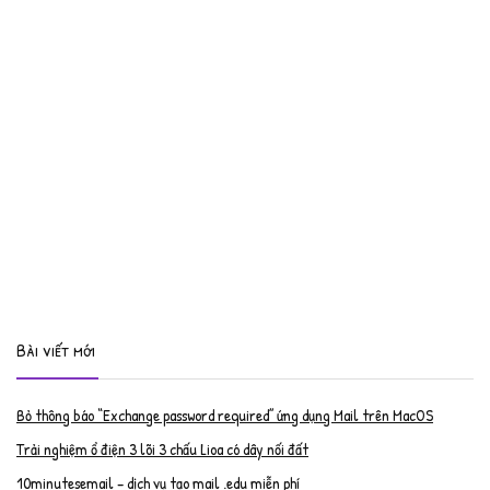
Bài viết mới
Bỏ thông báo “Exchange password required” ứng dụng Mail trên MacOS
Trải nghiệm ổ điện 3 lõi 3 chấu Lioa có dây nối đất
10minutesemail – dịch vụ tạo mail .edu miễn phí