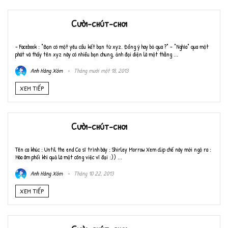
Cười-chút-chơi
- Facebook : "Bạn có một yêu cầu kết bạn từ xyz. Đồng ý hay bỏ qua ?" - "Nghía" qua một
phát và thấy tên xyz này có nhiều bạn chung, ảnh đại diện là một thằng ...
Anh Hàng Xóm
Tháng mười một 18, 2013
XEM TIẾP
Cười-chút-chơi
Tên ca khúc : Until the end Ca sĩ trình bày : Shirley Morrow Xem clip chế này mới ngộ ra :
Hòa âm phối khí quả là một công việc vĩ đại :)) ...
Anh Hàng Xóm
Tháng 10 22, 2013
XEM TIẾP