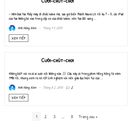
Cười-chút-chơi
- Hôm bữa tao thấy mày đi chiếc Wave mà, sao giờ biến thành Nouvo LX rồi ku ? - À, cái iPad
của tao không bỏ vừa trong cốp xe của chiếc Wave, nên tao đổi sang ...
Anh Hàng Xóm
Tháng 9 3, 2013
XEM TIẾP
Cười-chút-chơi
Không biết nói ra có ai cười nổi không nữa :)) .Câu này có trong phim Hồng Kông từ năm
1998 rồi, nhưng xem ra nó rất linh nghiệm với nền giáo dục hiện tại của ...
Anh Hàng Xóm
Tháng 8 2, 2013
2
XEM TIẾP
1
2
3
…
8
Trang sau »