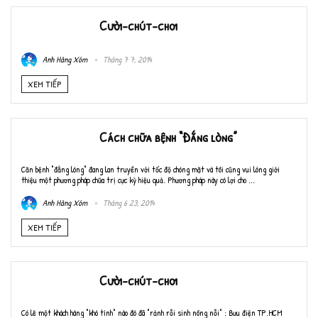
Cười-chút-chơi
Anh Hàng Xóm
Tháng 7 7, 2014
XEM TIẾP
Cách chữa bệnh “Đắng lòng”
Căn bệnh "đắng lòng" đang lan truyền với tốc độ chóng mặt và tôi cũng vui lòng giới
thiệu một phương pháp chữa trị cực kỳ hiệu quả. Phương pháp này có lợi cho ...
Anh Hàng Xóm
Tháng 6 23, 2014
XEM TIẾP
Cười-chút-chơi
Có lẽ một khách hàng "khó tính" nào đó đã "rảnh rỗi sinh nông nỗi" : Bưu điện TP.HCM