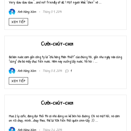
Very slow slow slow ...and not friendly at all ! Một người khác "chen" vô ...
Anh Hàng Xóm
Tháng 5 9, 2014
XEM TIẾP
Cười-chút-chơi
Bà bán nước cam gần công ty là "chủ hàng thân thiết" của chúng tôi, gần như ngày nào cũng
"cúng" cho bả mấy chục tiền nước. Hôm nay xuống lấy nước, tôi hỏi : ...
Anh Hàng Xóm
Tháng 5 8, 2014
1
XEM TIẾP
Cười-chút-chơi
Mua 2 ly cafe, đang đợi thối thì có nhỏ dừng xe kế bên hỏi đường. Chỉ nó một hồi, nó cám
ơn rồi chạy, mình...chạy theo, thế là 70k tiền thối quên cmn-lấy :)) ...
Anh Hàng Xóm
Tháng 3 6, 2014