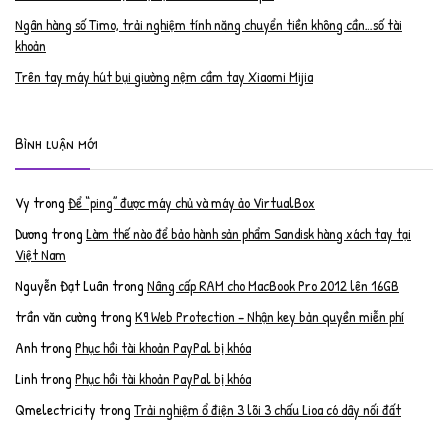
Ngân hàng số Timo, trải nghiệm tính năng chuyển tiền không cần…số tài
khoản
Trên tay máy hút bụi giường nệm cầm tay Xiaomi Mijia
Bình luận mới
Vy
trong
Để “ping” được máy chủ và máy ảo VirtualBox
Dương
trong
Làm thế nào để bảo hành sản phẩm Sandisk hàng xách tay tại
Việt Nam
Nguyễn Đạt Luân
trong
Nâng cấp RAM cho MacBook Pro 2012 lên 16GB
trần văn cường
trong
K9 Web Protection – Nhận key bản quyền miễn phí
Anh
trong
Phục hồi tài khoản PayPal bị khóa
Linh
trong
Phục hồi tài khoản PayPal bị khóa
Qmelectricity
trong
Trải nghiệm ổ điện 3 lõi 3 chấu Lioa có dây nối đất