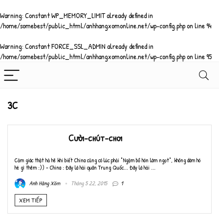
Warning
: Constant WP_MEMORY_LIMIT already defined in
/home/somebest/public_html/anhhangxomonline.net/wp-config.php
on line
94
Warning
: Constant FORCE_SSL_ADMIN already defined in
/home/somebest/public_html/anhhangxomonline.net/wp-config.php
on line
95
3C
Cười-chút-chơi
Cảm giác thật hả hê khi biết China cũng có lúc phải "Ngậm bồ hòn làm ngọt", không dám hó
hé gì thêm :)) - China : Đây là hải quân Trung Quốc... Đây là hải ...
Anh Hàng Xóm
Tháng 5 22, 2015
1
XEM TIẾP