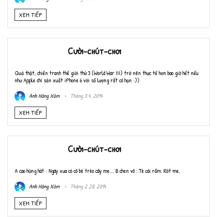
XEM TIẾP
Cười-chút-chơi
Quả thật, chiến tranh thế giới thứ 3 (World War III) trở nên thực tế hơn bao giờ hết nếu
như Apple chỉ sản xuất iPhone 6 với số lượng rất có hạn :))
Anh Hàng Xóm
Tháng 3 4, 2014
XEM TIẾP
Cười-chút-chơi
A cao hứng hát : Ngày xưa có cô bé trèo cây me... B chen vô : Té cái rầm. Rớt me.
Anh Hàng Xóm
Tháng 2 28, 2014
XEM TIẾP