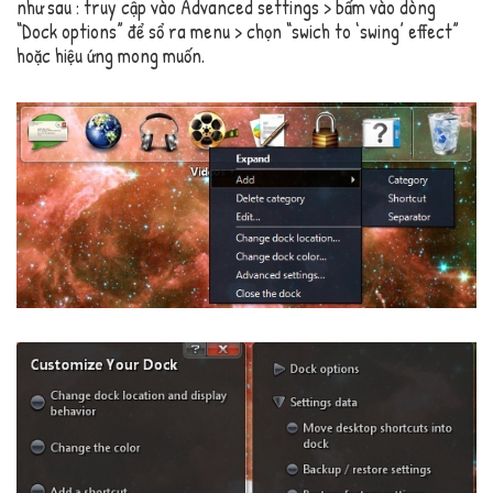
như sau : truy cập vào Advanced settings > bấm vào dòng
“Dock options” để sổ ra menu > chọn “swich to ‘swing’ effect”
hoặc hiệu ứng mong muốn.