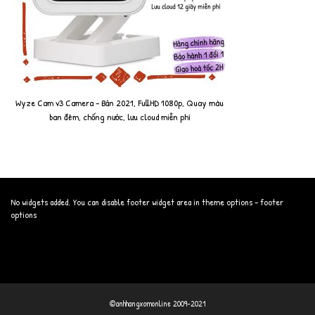
Wyze Cam v3 Camera - Bản 2021, FullHD 1080p, Quay màu
ban đêm, chống nước, lưu cloud miễn phí
No widgets added. You can disable footer widget area in theme options - footer
options
©anhhangxomonline 2009-2021