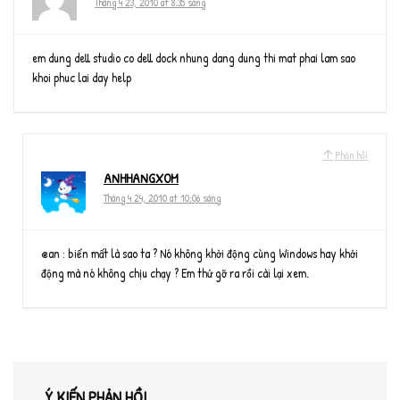
Tháng 4 23, 2010 at 8:35 sáng
em dung dell studio co dell dock nhung dang dung thi mat phai lam sao
khoi phuc lai day help
Phản hồi
ANHHANGXOM
Tháng 4 24, 2010 at 10:06 sáng
@an : biến mất là sao ta ? Nó không khởi động cùng Windows hay khởi
động mà nó không chịu chạy ? Em thử gỡ ra rồi cài lại xem.
Ý KIẾN PHẢN HỒI