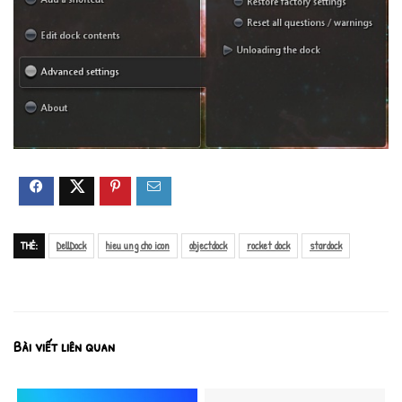
THẺ:
DellDock
hieu ung cho icon
objectdock
rocket dock
stardock
Bài viết liên quan