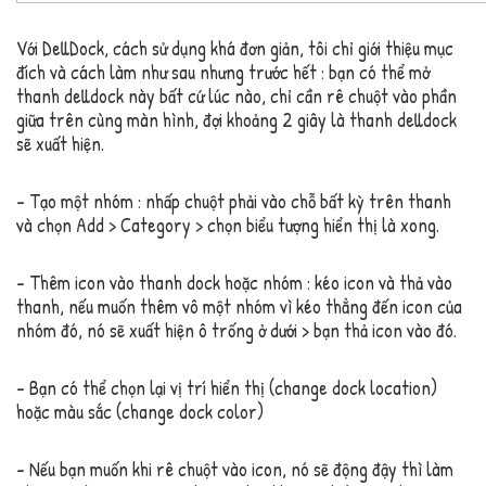
Với DellDock, cách sử dụng khá đơn giản, tôi chỉ giới thiệu mục
đích và cách làm như sau nhưng trước hết : bạn có thể mở
thanh delldock này bất cứ lúc nào, chỉ cần rê chuột vào phần
giữa trên cùng màn hình, đợi khoảng 2 giây là thanh delldock
sẽ xuất hiện.
– Tạo một nhóm : nhấp chuột phải vào chỗ bất kỳ trên thanh
và chọn Add > Category > chọn biểu tượng hiển thị là xong.
– Thêm icon vào thanh dock hoặc nhóm : kéo icon và thả vào
thanh, nếu muốn thêm vô một nhóm vì kéo thẳng đến icon của
nhóm đó, nó sẽ xuất hiện ô trống ở dưới > bạn thả icon vào đó.
– Bạn có thể chọn lại vị trí hiển thị (change dock location)
hoặc màu sắc (change dock color)
– Nếu bạn muốn khi rê chuột vào icon, nó sẽ động đậy thì làm