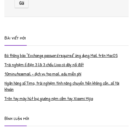
Bài viết mới
Bỏ thông báo “Exchange password required” ứng dụng Mail trên MacOS
Trải nghiệm ổ điện 3 lõi 3 chấu Lioa có dây nối đất
10minutesemail – dịch vụ tạo mail .edu miễn phí
Ngân hàng số Timo, trải nghiệm tính năng chuyển tiền không cần…số tài
khoản
Trên tay máy hút bụi giường nệm cầm tay Xiaomi Mijia
Bình luận mới