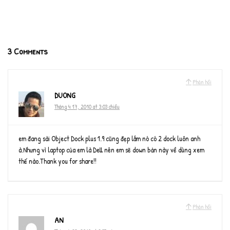
3 Comments
Phản hồi
DUONG
Tháng 4 17, 2010 at 3:03 chiều
em đang sài Object Dock plus 1.9 cũng đẹp lắm nó có 2 dock luôn anh
à.Nhưng vì laptop của em là Dell nên em sẽ down bản này về dùng xem
thế nào.Thank you for share!!
Phản hồi
AN