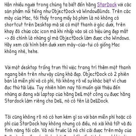
Hẳn nhiều người trong chúng ta biết đến hãng
StarDock
với các
sản phẩm nổi tiếng như ObjectDock và WindowBlinds. Trên các
máy của Mac, tôi thấy trong mấy bộ phim là nó không có
shortcut trên Desktop mà sẽ có một thanh ở góc dưới, trên
khay đó chứa các icon mà khi nhấp vào sẽ có hiệu ứng đẹp mắt
-> đó chính là những gì mà ObjectDock làm được cho Windows.
Hãy xem cái hình bên dưới xem máy-của-tui có giống Mac
không nhé, hehe.
Với một desktop trống trơn thì việc trang trí thêm một thanh
ngang bên trên như vậy cũng khá đẹp. ObjectDock có 2 phiên
bản là miễn phí và có phí, tôi không rõ về sự khác biệt vì chưa
đọc thử tài liệu. Tuy nhiên hôm nay tôi muốn giới thiệu đến
những ai đang xài laptop của hãng Dell một công cụ được hãng
Stardock làm riêng cho Dell, nó có tên là DellDock.
Tôi cũng không rõ nó có hơn kém gì so với bản miễn phí hoặc có
phí của StarDock hay không nhưng có điều, nó xài khá tốt và đủ
tính năng tôi cần. Và nói trước là nó chỉ cài được trên máy của