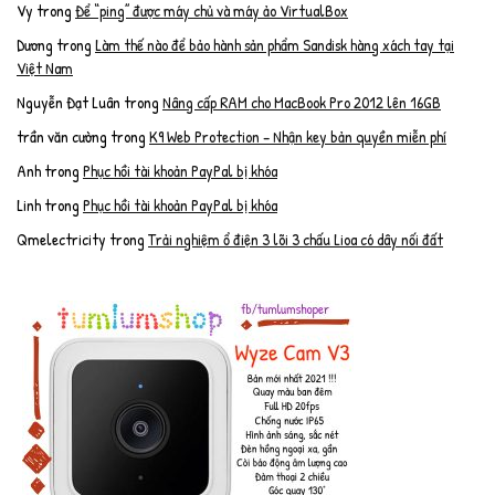
Vy
trong
Để “ping” được máy chủ và máy ảo VirtualBox
Dương
trong
Làm thế nào để bảo hành sản phẩm Sandisk hàng xách tay tại
Việt Nam
Nguyễn Đạt Luân
trong
Nâng cấp RAM cho MacBook Pro 2012 lên 16GB
trần văn cường
trong
K9 Web Protection – Nhận key bản quyền miễn phí
Anh
trong
Phục hồi tài khoản PayPal bị khóa
Linh
trong
Phục hồi tài khoản PayPal bị khóa
Qmelectricity
trong
Trải nghiệm ổ điện 3 lõi 3 chấu Lioa có dây nối đất