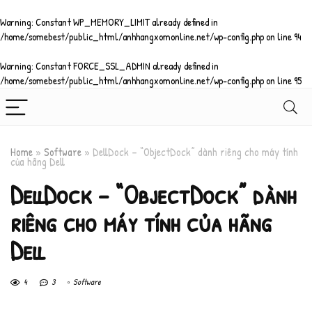
Warning
: Constant WP_MEMORY_LIMIT already defined in
/home/somebest/public_html/anhhangxomonline.net/wp-config.php
on line
94
Warning
: Constant FORCE_SSL_ADMIN already defined in
/home/somebest/public_html/anhhangxomonline.net/wp-config.php
on line
95
Home
»
Software
»
DellDock – “ObjectDock” dành riêng cho máy tính
của hãng Dell
DellDock – “ObjectDock” dành
riêng cho máy tính của hãng
Dell
4
3
Software