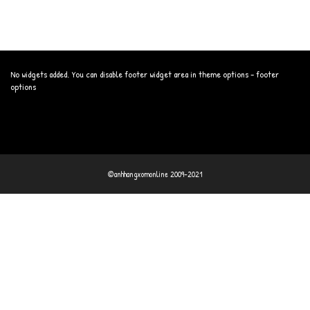
No widgets added. You can disable footer widget area in theme options - footer
options
©anhhangxomonline 2009-2021