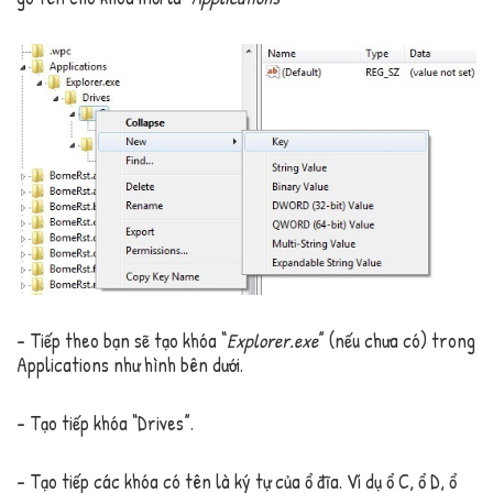
– Tiếp theo bạn sẽ tạo khóa “
Explorer.exe
” (nếu chưa có) trong
Applications như hình bên dưới.
– Tạo tiếp khóa “Drives”.
– Tạo tiếp các khóa có tên là ký tự của ổ đĩa. Ví dụ ổ C, ổ D, ổ