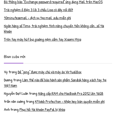
Bỏ thông báo “Exchange password required” ứng dụng Mail trên MacOS
Trải nghiệm ổ điện 3 lõi 3 chấu Lioa có dây nối đất
10minutesemail – dịch vụ tạo mail .edu miễn phí
Ngân hàng số Timo, trải nghiệm tính năng chuyển tiền không cần…số tài
khoản
Trên tay máy hút bụi giường nệm cầm tay Xiaomi Mijia
Bình luận mới
Vy
trong
Để “ping” được máy chủ và máy ảo VirtualBox
Dương
trong
Làm thế nào để bảo hành sản phẩm Sandisk hàng xách tay tại
Việt Nam
Nguyễn Đạt Luân
trong
Nâng cấp RAM cho MacBook Pro 2012 lên 16GB
trần văn cường
trong
K9 Web Protection – Nhận key bản quyền miễn phí
Anh
trong
Phục hồi tài khoản PayPal bị khóa