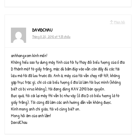
Phản hồi
DAVIDCHAU
Tháng 8 20, 2010 at 9:35 chiều
anhhangxom kính mến!
Không hiểu sao tự dưng máy tính của tôi tự thay đổi biểu tượng của ổ đĩa
D thành một tờ giấy trắng, mặc dù bấm đúp vào vẫn còn đầy đủ các tài
liệu mà tôi đã lưu trước đó. Anh à, máy của tôi vẫn chạy rất tốt, không
gặp trục trặc gì, chỉ có cái biểu tượng ổ đĩa là làm tôi bực mình (không
biết có bị virus không), tôi đang dùng KAV 2010 bản quyền.
Bực quá, tôi cài lại máy thì vẫn bị như vậy (ổ đĩa D có biểu tượng là tờ
giấy trắng). Tôi cũng đã làm các anh hướng dẫn vẫn không được.
Kính mong anh chỉ giáo, tôi vô cùng biết ơn.
Mong hồi âm của anh lắm!
DavidChau