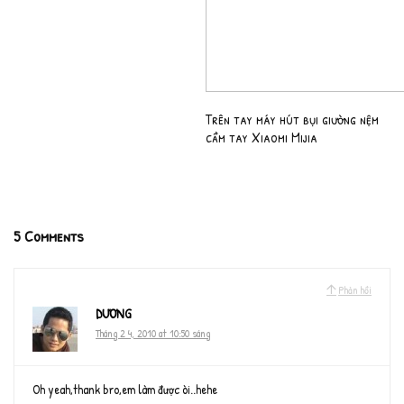
Trên tay máy hút bụi giường nệm
cầm tay Xiaomi Mijia
5 Comments
Phản hồi
DƯƠNG
Tháng 2 4, 2010 at 10:50 sáng
Oh yeah,thank bro,em làm được òi..hehe