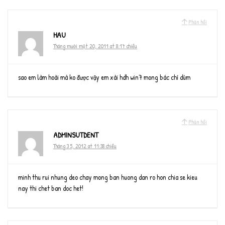
Phản hồi
HAU
Tháng mười một 20, 2011 at 8:17 chiều
sao em làm hoài mà ko được vậy em xài hdh win7 mong bác chỉ dùm
Phản hồi
ADMINSUTDENT
Tháng 3 5, 2012 at 11:38 chiều
minh thu rui nhung deo chay mong ban huong dan ro hon chia se kieu
nay thi chet ban doc het!