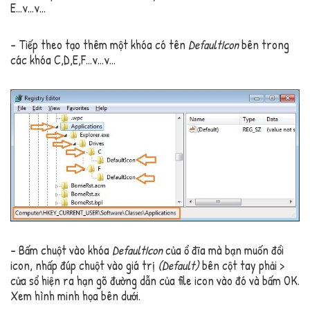
E…v…v…
– Tiếp theo tạo thêm một khóa có tên
DefaultIcon
bên trong
các khóa C,D,E,F…v…v…
– Bấm chuột vào khóa
DefaultIcon
của ổ đĩa mà bạn muốn đổi
icon, nhấp đúp chuột vào giá trị
(Default)
bên cột tay phải >
cửa sổ hiện ra hạn gõ đường dẫn của file icon vào đó và bấm OK.
Xem hình minh họa bên dưới.