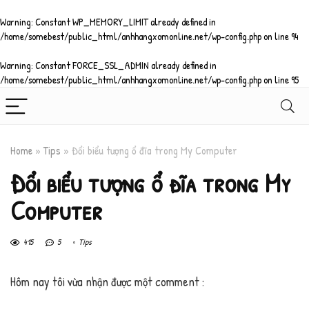
Warning
: Constant WP_MEMORY_LIMIT already defined in
/home/somebest/public_html/anhhangxomonline.net/wp-config.php
on line
94
Warning
: Constant FORCE_SSL_ADMIN already defined in
/home/somebest/public_html/anhhangxomonline.net/wp-config.php
on line
95
Home
»
Tips
»
Đổi biểu tượng ổ đĩa trong My Computer
Đổi biểu tượng ổ đĩa trong My
Computer
415
5
Tips
Hôm nay tôi vừa nhận được một comment :