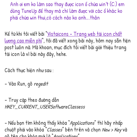
Anh ơi em ko làm sao thay được icon ổ chứa win7 (C:) em
dùng TuneUp để thay mà chỉ làm được với các ổ khác ko
phải chứa win thui,có cách nào ko anh….thân
Kể từ khi tôi viết bài “
Vistaicons – Trang web tải icon chất
lượng cao miễn phí
“, tôi đã viết xong bài này, hôm nay sẵn tiện
post luôn nà. Mà khoan, mục đích tôi viết bài giới thiệu trang
tải icon là vì bài này đây, hehe.
Cách thực hiện như sau :
– Vào Run, gõ
regedit
– Truy cập theo đường dẫn
HKEY_CURRENT_USERSoftwareClassess
– Nếu bạn tìm không thấy khóa “
Applications
” thì hãy nhấp
chuột phải vào khóa “
Classes
” bên trên và chọn
New > Key
và
gõ tên cho khóa mới là “
Applications
”