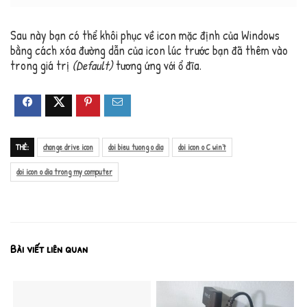
Sau này bạn có thể khôi phục về icon mặc định của Windows
bằng cách xóa đường dẫn của icon lúc trước bạn đã thêm vào
trong giá trị
(Default)
tương ứng với ổ đĩa.
THẺ:
change drive icon
doi bieu tuong o dia
doi icon o C win7
doi icon o dia trong my computer
Bài viết liên quan