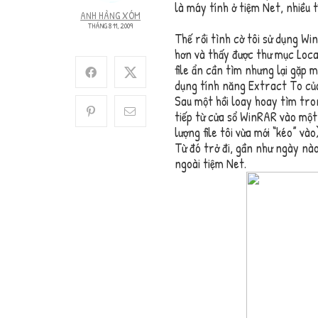
là máy tính ở tiệm Net, nhiều 
ANH HÀNG XÓM
THÁNG 8 11, 2009
Thế rồi tình cờ tôi sử dụng W
hơn và thấy được thư mục Loca
file ẩn cần tìm nhưng lại gặp m
dụng tính năng Extract To củ
Sau một hồi loay hoay tìm tr
tiếp từ cửa sổ WinRAR vào một
lượng file tôi vừa mới “kéo” vào)
Từ đó trở đi, gần như ngày nào
ngoài tiệm Net.