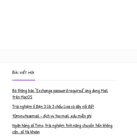
Bài viết mới
Bỏ thông báo “Exchange password required” ứng dụng Mail
trên MacOS
Trải nghiệm ổ điện 3 lõi 3 chấu Lioa có dây nối đất
10minutesemail – dịch vụ tạo mail .edu miễn phí
Ngân hàng số Timo, trải nghiệm tính năng chuyển tiền không
cần…số tài khoản