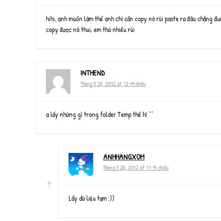
hihi, anh muốn làm thế anh chỉ cần copy nó rùi paste ra đâu chẳng đư
copy được nó thui, em thử nhiều rùi
INTHEND
Tháng 5 28, 2012 at 12:49 chiều
a lấy những gì trong folder Temp thế hì ^^
ANHHANGXOM
Tháng 5 28, 2012 at 11:14 chiều
Lấy dữ liệu tạm :))