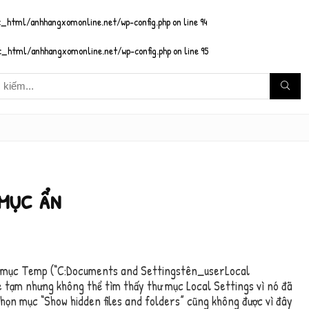
_html/anhhangxomonline.net/wp-config.php
on line
94
_html/anhhangxomonline.net/wp-config.php
on line
95
mục ẩn
hư mục Temp (“C:Documents and Settingstên_userLocal
e tạm nhưng không thể tìm thấy thư mục Local Settings vì nó đã
chọn mục “Show hidden files and folders” cũng không được vì đây