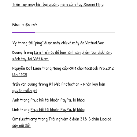
Trên tay máy hút bụi giường nệm cầm tay Xiaomi Mijia
Bình luận mới
Vy
trong
Để “ping” được máy chủ và máy ảo VirtualBox
Dương
trong
Làm thế nào để bảo hành sản phẩm Sandisk hàng
xách tay tại Việt Nam
Nguyễn Đạt Luân
trong
Nâng cấp RAM cho MacBook Pro 2012
lên 16GB
trần văn cường
trong
K9 Web Protection – Nhận key bản
quyền miễn phí
Anh
trong
Phục hồi tài khoản PayPal bị khóa
Linh
trong
Phục hồi tài khoản PayPal bị khóa
Qmelectricity
trong
Trải nghiệm ổ điện 3 lõi 3 chấu Lioa có
dây nối đất