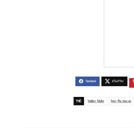
THẺ:
hidden folder
hien thu muc an