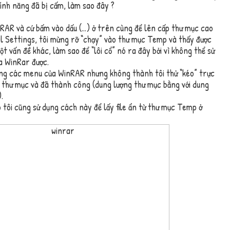
tính năng đã bị cấm, làm sao đây ?
inRAR và cứ bấm vào dấu (…) ở trên cùng để lên cấp thư mục cao
l Settings, tôi mừng rỡ “chạy” vào thư mục Temp và thấy được
ột vấn đề khác, làm sao để “lôi cổ” nó ra đây bởi vì không thể sử
a WinRar được.
ong các menu của WinRAR nhưng không thành tôi thử “kéo” trực
 thư mục và đã thành công (dung lượng thư mục bằng với dung
.
 tôi cũng sử dụng cách này để lấy file ẩn từ thư mục Temp ở