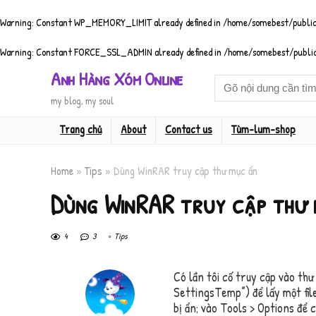
Warning
: Constant WP_MEMORY_LIMIT already defined in
/home/somebest/public
Warning
: Constant FORCE_SSL_ADMIN already defined in
/home/somebest/public
Anh Hàng Xóm Online
my blog, my soul
Trang chủ
About
Contact us
Tùm-lum-shop
Home
»
Tips
»
Dùng WinRAR truy cập thư mục ẩn
Dùng WinRAR truy cập thư 
4
3
Tips
Có lần tôi cố truy cập vào t
SettingsTemp”) để lấy một fil
bị ẩn; vào Tools > Options để 