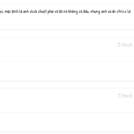
ợc, mặc định là anh click chuột phải vô đó nó không có đâu, nhưng anh cứ ấn ctrl+c là
Phản hồi
Phản hồi