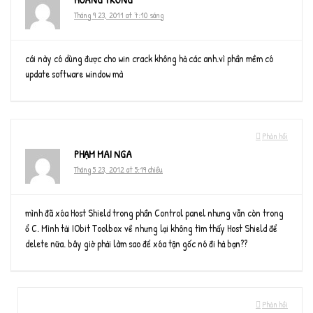
Tháng 9 23, 2011 at 7:10 sáng
cái này có dùng được cho win crack không hả các anh.vì phần mềm có
update software window mà
Phản hồi
PHẠM MAI NGA
Tháng 5 23, 2012 at 5:19 chiều
mình đã xóa Host Shield trong phần Control panel nhưng vẫn còn trong
ổ C. Mình tải IObit Toolbox về nhưng lại không tìm thấy Host Shield để
delete nữa. bây giờ phải làm sao để xóa tận gốc nó đi hả bạn??
Phản hồi