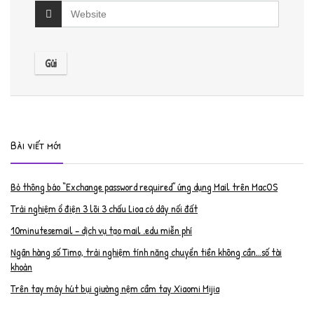
Bài viết mới
Bỏ thông báo “Exchange password required” ứng dụng Mail trên MacOS
Trải nghiệm ổ điện 3 lõi 3 chấu Lioa có dây nối đất
10minutesemail – dịch vụ tạo mail .edu miễn phí
Ngân hàng số Timo, trải nghiệm tính năng chuyển tiền không cần…số tài
khoản
Trên tay máy hút bụi giường nệm cầm tay Xiaomi Mijia