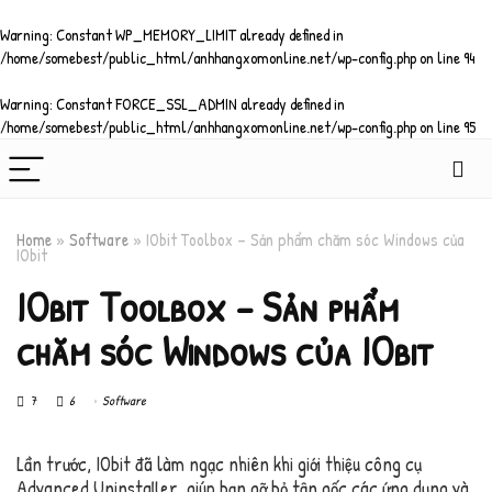
Warning
: Constant WP_MEMORY_LIMIT already defined in
/home/somebest/public_html/anhhangxomonline.net/wp-config.php
on line
94
Warning
: Constant FORCE_SSL_ADMIN already defined in
/home/somebest/public_html/anhhangxomonline.net/wp-config.php
on line
95
Home
»
Software
»
IObit Toolbox – Sản phẩm chăm sóc Windows của
IObit
IObit Toolbox – Sản phẩm
chăm sóc Windows của IObit
7
6
Software
Lần trước, IObit đã làm ngạc nhiên khi giới thiệu công cụ
Advanced Uninstaller, giúp bạn gỡ bỏ tận gốc các ứng dụng và