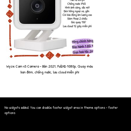
Wyze Cam v3 Camera - Bản 2021, FullHD 1080p, Quay màu
ban đêm, chống nước, lưu cloud miễn phí
No widgets added. You can disable footer widget area in theme options - footer
options