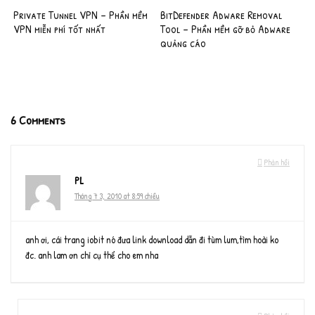
Private Tunnel VPN – Phần mềm
BitDefender Adware Removal
VPN miễn phí tốt nhất
Tool – Phần mềm gỡ bỏ Adware
quảng cáo
6 Comments
Phản hồi
PL
Tháng 7 3, 2010 at 8:59 chiều
anh ơi, cái trang iobit nó đưa link download dẫn đi tùm lum,tìm hoài ko
đc. anh lam ơn chỉ cụ thể cho em nha