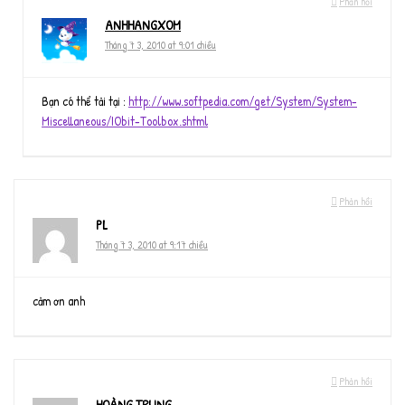
Phản hồi
ANHHANGXOM
Tháng 7 3, 2010 at 9:01 chiều
Bạn có thể tải tại :
http://www.softpedia.com/get/System/System-
Miscellaneous/IObit-Toolbox.shtml
Phản hồi
PL
Tháng 7 3, 2010 at 9:17 chiều
cảm ơn anh
Phản hồi
HOÀNG TRUNG