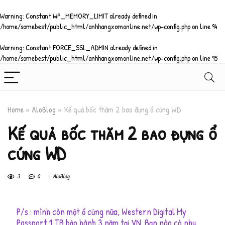
Warning
: Constant WP_MEMORY_LIMIT already defined in
/home/somebest/public_html/anhhangxomonline.net/wp-config.php
on line
94
Warning
: Constant FORCE_SSL_ADMIN already defined in
/home/somebest/public_html/anhhangxomonline.net/wp-config.php
on line
95
Home
»
AloBlog
»
Kế quả bốc thăm 2 bao đựng ổ cứng WD
Kế quả bốc thăm 2 bao đựng ổ
cứng WD
3
0
AloBlog
P/s : mình còn một ổ cứng nữa, Western Digital My
Passport 1 TB bảo hành 3 năm tại VN. Bạn nào có nhu