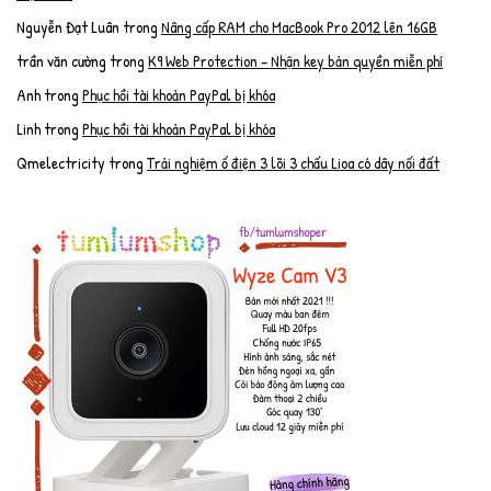
Nguyễn Đạt Luân
trong
Nâng cấp RAM cho MacBook Pro 2012 lên 16GB
trần văn cường
trong
K9 Web Protection – Nhận key bản quyền miễn phí
Anh
trong
Phục hồi tài khoản PayPal bị khóa
Linh
trong
Phục hồi tài khoản PayPal bị khóa
Qmelectricity
trong
Trải nghiệm ổ điện 3 lõi 3 chấu Lioa có dây nối đất