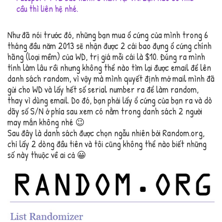
cầu thì liên hệ nhé.
Như đã nói trước đó, những bạn mua ổ cứng của mình trong 6
tháng đầu năm 2013 sẽ nhận được 2 cái bao đựng ổ cứng chính
hãng (loại mềm) của WD, trị giá mỗi cái là $10. Đúng ra mình
tính làm lâu rồi nhưng không thể nào tìm lại được email để lên
danh sách random, vì vậy mà mình quyết định mở mail mình đã
gửi cho WD và lấy hết số serial number ra để làm random,
thay vì dùng email. Do đó, bạn phải lấy ổ cứng của bạn ra và dò
dãy số S/N ở phía sau xem có nằm trong danh sách 2 người
may mắn không nhé 😉
Sau đây là danh sách được chọn ngẫu nhiên bởi Random.org,
chỉ lấy 2 dòng đầu tiên và tôi cũng không thể nào biết những
số này thuộc về ai cả 😀