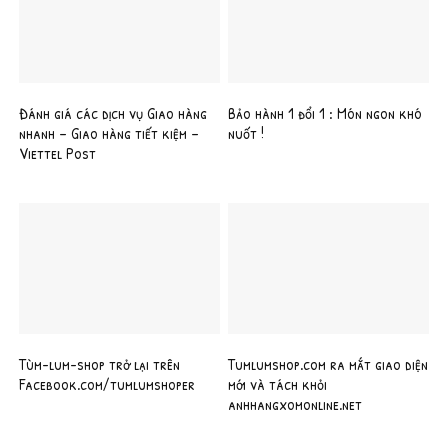
Đánh giá các dịch vụ Giao hàng
Bảo hành 1 đổi 1 : Món ngon khó
nhanh – Giao hàng tiết kiệm –
nuốt !
Viettel Post
Tùm-lum-shop trở lại trên
Tumlumshop.com ra mắt giao diện
Facebook.com/tumlumshoper
mới và tách khỏi
anhhangxomonline.net