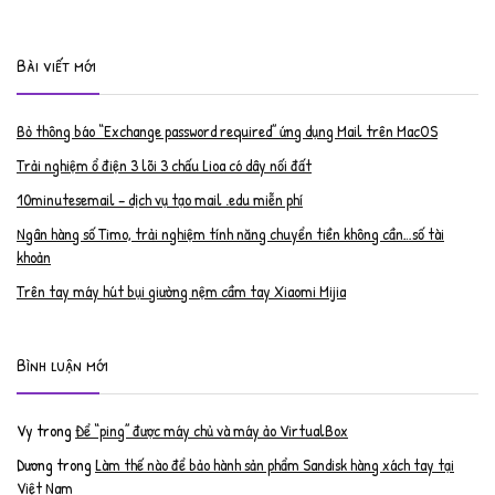
Bài viết mới
Bỏ thông báo “Exchange password required” ứng dụng Mail trên MacOS
Trải nghiệm ổ điện 3 lõi 3 chấu Lioa có dây nối đất
10minutesemail – dịch vụ tạo mail .edu miễn phí
Ngân hàng số Timo, trải nghiệm tính năng chuyển tiền không cần…số tài
khoản
Trên tay máy hút bụi giường nệm cầm tay Xiaomi Mijia
Bình luận mới
Vy
trong
Để “ping” được máy chủ và máy ảo VirtualBox
Dương
trong
Làm thế nào để bảo hành sản phẩm Sandisk hàng xách tay tại
Việt Nam