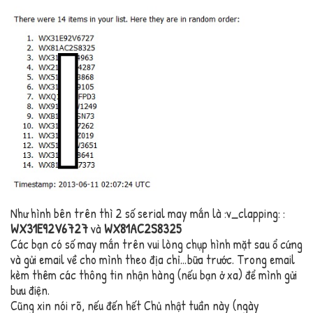
Như hình bên trên thì 2 số serial may mắn là :v_clapping: :
WX31E92V6727
và
WX81AC2S8325
Các bạn có số may mắn trên vui lòng chụp hình mặt sau ổ cứng
và gửi email về cho mình theo địa chỉ…bữa trước. Trong email
kèm thêm các thông tin nhận hàng (nếu bạn ở xa) để mình gửi
bưu điện.
Cũng xin nói rõ, nếu đến hết Chủ nhật tuần này (ngày