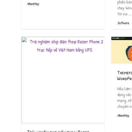
phiên bả
Nhanhtay
chạy Win
tin vui ...
Software
Themef
WordPr
Nếu làm w
dụng các
mạng, rất
chuyên ng
Nhanhtay
Trải nghiệm ship điện thoại Razer