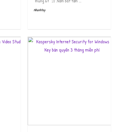
"mùng 67" :)) .Nắm bắt tâm ...
Nhanhtay