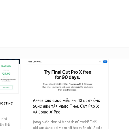
Apple cho dùng miễn phí 90 ngày ứng
hosting
dụng biên tập video Final Cut Pro X
và Logic X Pro
g nhà
Đang buồn chán vì ở nhà do nCovid 19 ? Nối
rên thế
gót các dụng gọi video hội họp miễn phí, Apple