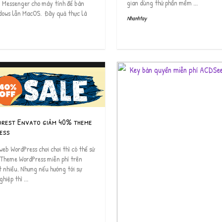
gian dùng thử phần mềm ...
n Messenger cho máy tính để bàn
dows lẫn MacOS. Đây quả thực là
Nhanhtay
orest Envato giảm 40% theme
ess
eb WordPress chơi chơi thì có thể sử
 Theme WordPress miễn phí trên
 nhiều. Nhưng nếu hướng tới sự
hiệp thì ...