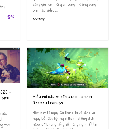
cũng gia hạn thời gian dùng thử ứng dụng
rữ ...
biên tập video ...
$94
Nhanhtay
2020 –
Miễn phí bản quyền game Ubisoft
 dịch
Rayman Legends
Hôm nay là ngày Cá tháng tư và cũng là
h sách
ngày bắt đầu kỳ "nghỉ thêm" chống dịch
ịch
nCovid 19, nâng tổng số mùng nghỉ Tết lên
ng thời