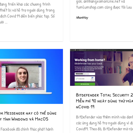
giới, anhhangxomonline.net và
ang triển khai các chương trình
tumlumshop.com cũng được tôi lưu t
thiết bị và hỗ trợ người dùng trong
 dịch Covid 19 diễn biến phức tạp. Số
Nhanhtay
ời ...
Bitdefender Total Security 
Miễn phí 90 ngày dùng thử mùa
nCovid 19
k Messenger nay có thể dùng
BitDefender vừa thêm mình vào dan
y tính Windows và MacOS
các ứng dụng hỗ trợ người dùng vì d
Covid19. Theo đó, BitDefender mở rộ
 Facebook đã chính thức phát hành