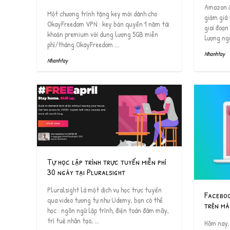
Amazon đ
Một chương trình tặng key mới dành cho
giảm giá 
OkayFreedom VPN : key bản quyền 1 năm tài
giai đoạn
khoản premium với dung lượng 5GB miễn
lượng ngư
phí/tháng.OkayFreedom ...
Nhanhtay
Nhanhtay
Tự học lập trình trực tuyến miễn phí
30 ngày tại Pluralsight
Pluralsight là một dịch vụ học trực tuyến
Faceboo
qua video tương tự như Udemy, bạn có thể
trên má
học : ngôn ngữ lập trình, điện toán đám mây,
trí tuệ nhân tạo, ...
Hôm nay,