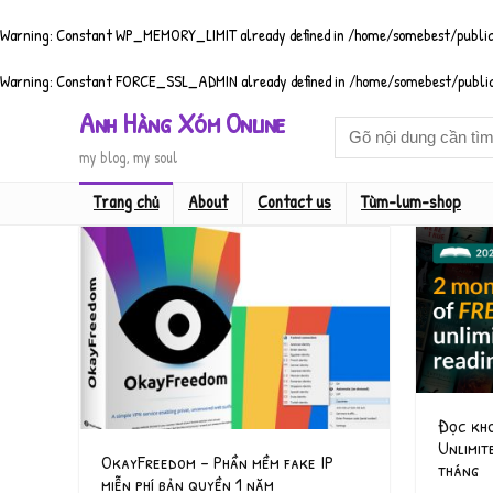
Warning
: Constant WP_MEMORY_LIMIT already defined in
/home/somebest/public
Warning
: Constant FORCE_SSL_ADMIN already defined in
/home/somebest/public
Anh Hàng Xóm Online
my blog, my soul
Trang chủ
About
Contact us
Tùm-lum-shop
Đọc kho
Unlimi
OkayFreedom – Phần mềm fake IP
tháng
miễn phí bản quyền 1 năm