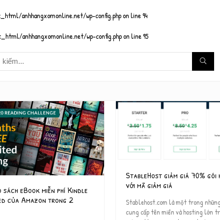
_html/anhhangxomonline.net/wp-config.php
on line
94
_html/anhhangxomonline.net/wp-config.php
on line
95
StableHost giảm giá 70% gói 
với mã giảm giá
 sách eBook miễn phí Kindle
ted của Amazon trong 2
Stablehost.com là một trong nhữn
cung cấp tên miền và hosting lớn t