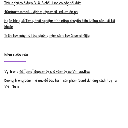
Trải nghiệm ổ điện 3 lõi 3 chấu Lioa có dây nối đất
10minutesemail – dịch vụ tạo mail .edu miễn phí
Ngân hàng số Timo, trải nghiệm tính năng chuyển tiền không cần…số tài
khoản
Trên tay máy hút bụi giường nệm cầm tay Xiaomi Mijia
Bình luận mới
Vy
trong
Để “ping” được máy chủ và máy ảo VirtualBox
Dương
trong
Làm thế nào để bảo hành sản phẩm Sandisk hàng xách tay tại
Việt Nam
Nguyễn Đạt Luân
trong
Nâng cấp RAM cho MacBook Pro 2012 lên 16GB
trần văn cường
trong
K9 Web Protection – Nhận key bản quyền miễn phí
Anh
trong
Phục hồi tài khoản PayPal bị khóa
Linh
trong
Phục hồi tài khoản PayPal bị khóa