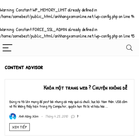
Warning
: Constant WP_MEMORY_LIMIT already defined in
/home/somebest/public_html/anhhangxomonline.net/wp-config.php
on line
94
Warning
: Constant FORCE_SSL_ADMIN already defined in
/home/somebest/public_html/anhhangxomonline.net/wp-config.php
on line
95
content advisor
Khóa một trang web ? Chuyện không dễ
Đúng ra tôi lên mạng để post bài nhưng cái máy quá củ chuối, bực bội tòan thân. USB cắm
vô thì không thấy hiện trong My Computer, quyền hạn thì bị vô hiệu hóa ...
Anh Hàng Xóm
Tháng 4 25, 2010
7
XEM TIẾP