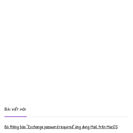
Bài viết mới
Bỏ thông báo “Exchange password required” ứng dụng Mail trên MacOS