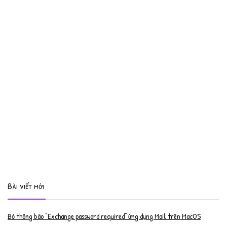
Bài viết mới
Bỏ thông báo “Exchange password required” ứng dụng Mail trên MacOS