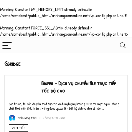
Warning
: Constant WP_MEMORY_LIMIT already defined in
/home/somebest/public_html/anhhangxomonline.net/wp-config.php
on line
94
Warning
: Constant FORCE_SSL_ADMIN already defined in
/home/somebest/public_html/anhhangxomonline.net/wp-config.php
on line
95
Gbridge
Binfer – Dịch vụ chuyển file trực tiếp
tốc độ cao
Dạo trước, tôi cần chuyển một tập tin có dung lượng khoảng 90Mb cho một người nhưng
phải thoả mãn điều kiện : không được upload lên bất kỳ dịch vụ chia sẽ nào ...
Anh Hàng Xóm
Tháng 12 18, 2011
XEM TIẾP