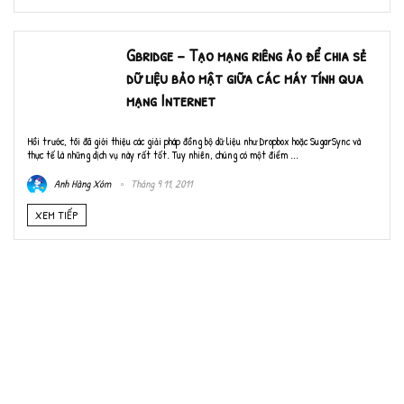
Gbridge – Tạo mạng riêng ảo để chia sẻ
dữ liệu bảo mật giữa các máy tính qua
mạng Internet
Hồi trước, tôi đã giới thiệu các giải pháp đồng bộ dữ liệu như Dropbox hoặc SugarSync và
thực tế là những dịch vụ này rất tốt. Tuy nhiên, chúng có một điểm ...
Anh Hàng Xóm
Tháng 9 11, 2011
XEM TIẾP