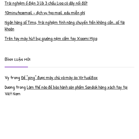
Trải nghiệm ổ điện 3 lõi 3 chấu Lioa có dây nối đất
10minutesemail – dịch vụ tạo mail .edu miễn phí
Ngân hàng số Timo, trải nghiệm tính năng chuyển tiền không cần…số tài
khoản
Trên tay máy hút bụi giường nệm cầm tay Xiaomi Mijia
Bình luận mới
Vy
trong
Để “ping” được máy chủ và máy ảo VirtualBox
Dương
trong
Làm thế nào để bảo hành sản phẩm Sandisk hàng xách tay tại
Việt Nam
Nguyễn Đạt Luân
trong
Nâng cấp RAM cho MacBook Pro 2012 lên 16GB
trần văn cường
trong
K9 Web Protection – Nhận key bản quyền miễn phí
Anh
trong
Phục hồi tài khoản PayPal bị khóa
Linh
trong
Phục hồi tài khoản PayPal bị khóa