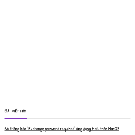
Bài viết mới
Bỏ thông báo “Exchange password required” ứng dụng Mail trên MacOS