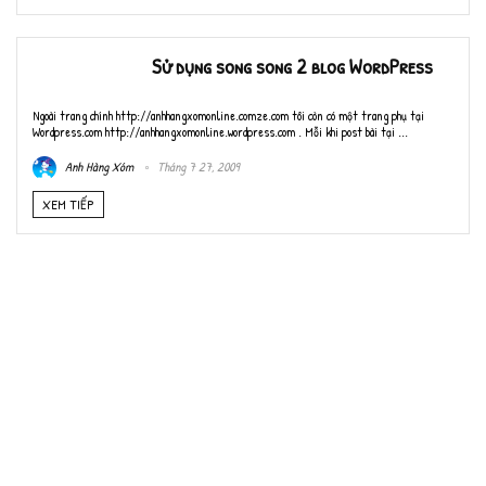
Sử dụng song song 2 blog WordPress
Ngoài trang chính http://anhhangxomonline.comze.com tôi còn có một trang phụ tại
Wordpress.com http://anhhangxomonline.wordpress.com . Mỗi khi post bài tại ...
Anh Hàng Xóm
Tháng 7 27, 2009
XEM TIẾP