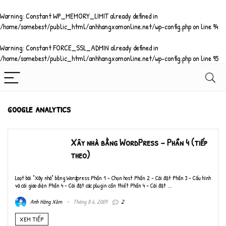
Warning
: Constant WP_MEMORY_LIMIT already defined in
/home/somebest/public_html/anhhangxomonline.net/wp-config.php
on line
94
Warning
: Constant FORCE_SSL_ADMIN already defined in
/home/somebest/public_html/anhhangxomonline.net/wp-config.php
on line
95
google analytics
Xây nhà bằng WordPress – Phần 4 (tiếp
theo)
Loạt bài "Xây nhà" bằng Wordpress Phần 1 - Chọn host Phần 2 - Cài đặt Phần 3 - Cấu hình
và cài giao diện Phần 4 - Cài đặt các plugin cần thiết Phần 4 – Cài đặt ...
Anh Hàng Xóm
Tháng 8 6, 2009
2
XEM TIẾP