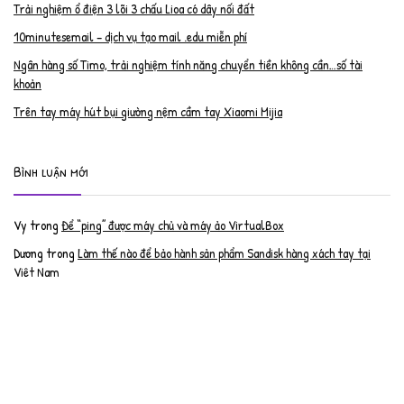
Trải nghiệm ổ điện 3 lõi 3 chấu Lioa có dây nối đất
10minutesemail – dịch vụ tạo mail .edu miễn phí
Ngân hàng số Timo, trải nghiệm tính năng chuyển tiền không cần…số tài
khoản
Trên tay máy hút bụi giường nệm cầm tay Xiaomi Mijia
Bình luận mới
Vy
trong
Để “ping” được máy chủ và máy ảo VirtualBox
Dương
trong
Làm thế nào để bảo hành sản phẩm Sandisk hàng xách tay tại
Việt Nam
Nguyễn Đạt Luân
trong
Nâng cấp RAM cho MacBook Pro 2012 lên 16GB
trần văn cường
trong
K9 Web Protection – Nhận key bản quyền miễn phí
Anh
trong
Phục hồi tài khoản PayPal bị khóa
Linh
trong
Phục hồi tài khoản PayPal bị khóa