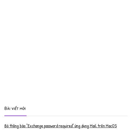
Bài viết mới
Bỏ thông báo “Exchange password required” ứng dụng Mail trên MacOS