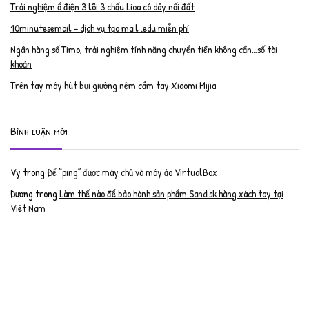
Trải nghiệm ổ điện 3 lõi 3 chấu Lioa có dây nối đất
10minutesemail – dịch vụ tạo mail .edu miễn phí
Ngân hàng số Timo, trải nghiệm tính năng chuyển tiền không cần…số tài
khoản
Trên tay máy hút bụi giường nệm cầm tay Xiaomi Mijia
Bình luận mới
Vy
trong
Để “ping” được máy chủ và máy ảo VirtualBox
Dương
trong
Làm thế nào để bảo hành sản phẩm Sandisk hàng xách tay tại
Việt Nam
Nguyễn Đạt Luân
trong
Nâng cấp RAM cho MacBook Pro 2012 lên 16GB
trần văn cường
trong
K9 Web Protection – Nhận key bản quyền miễn phí
Anh
trong
Phục hồi tài khoản PayPal bị khóa
Linh
trong
Phục hồi tài khoản PayPal bị khóa