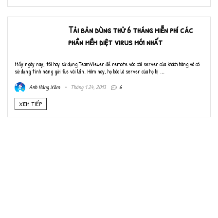
Tải bản dùng thử 6 tháng miễn phí các
phần mềm diệt virus mới nhất
Mấy ngày nay, tôi hay sử dụng TeamViewer để remote vào cái server của khách hàng và có
sử dụng tính năng gửi file vài lần. Hôm nay, họ báo là server của họ bị ...
Anh Hàng Xóm
Tháng 1 24, 2013
6
XEM TIẾP