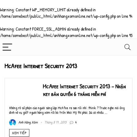
Warning
: Constant WP_MEMORY_LIMIT already defined in
/home/somebest/public_html/anhhangxomonline.net/wp-config.php
on line
94
Warning
: Constant FORCE_SSL_ADMIN already defined in
/home/somebest/public_html/anhhangxomonline.net/wp-config.php
on line
95
McAfee Internet Security 2013
McAfee Internet Security 2013 – Nhận
key bản quyền 6 tháng miễn phí
Không rõ số phận của người sáng lập McAfee ra sao rồi nhỉ :think: ? Trước nghe nói ổng
dính vô vụ giết người hàng xóm rồi bỏ trốn khỏi Mỹ thì phải. Dù có nhiều ...
Anh Hàng Xóm
Tháng 8 17, 2013
4
XEM TIẾP