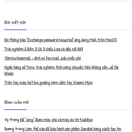
Bài viết mới
Bỏ thông báo “Exchange password required” ứng dụng Mail trên MacOS
Trải nghiệm ổ điện 3 lõi 3 chấu Lioa có dây nối đất
10minutesemail – dịch vụ tạo mail .edu miễn phí
Ngân hàng số Timo, trải nghiệm tính năng chuyển tiền không cần…số tài
khoản
Trên tay máy hút bụi giường nệm cầm tay Xiaomi Mijia
Bình luận mới
Vy
trong
Để “ping” được máy chủ và máy ảo VirtualBox
Dương
trong
Làm thế nào để bảo hành sản phẩm Sandisk hàng xách tay tại