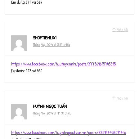
Em dự là 379 và 564
Phản hồi
SHOPTIENLIXI
Tháng 9 6, 2014 at 5:37 chiều
https://www.facebook.com/huutuyennhi/posts/377569695745395
Dự đoán: 123 và 456
Phản hồi
HUỲNH NGỌC TUẤN
Tháng 9 6, 2014 at 11:39 chiều
https://www.facebook.com/huynhngoctuan.vn/posts/835947753091746