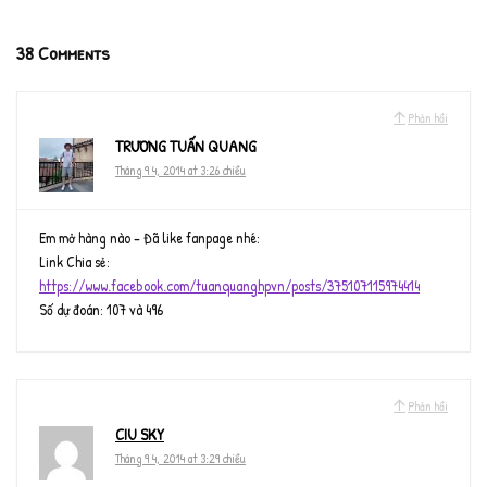
38 Comments
Phản hồi
TRƯƠNG TUẤN QUANG
Tháng 9 4, 2014 at 3:26 chiều
Em mở hàng nào – Đã like fanpage nhé:
Link Chia sẻ:
https://www.facebook.com/tuanquanghpvn/posts/375107115974414
Số dự đoán: 107 và 496
Phản hồi
CIU SKY
Tháng 9 4, 2014 at 3:29 chiều