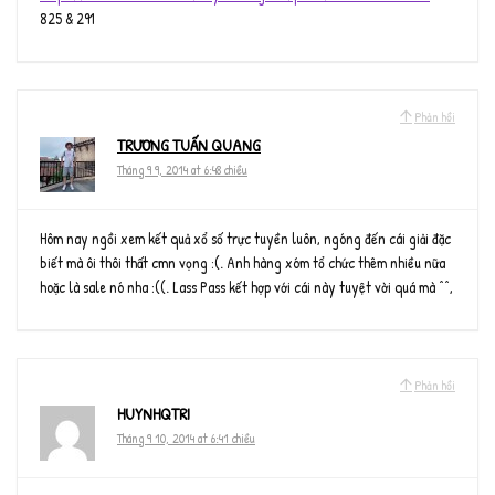
825 & 291
Phản hồi
TRƯƠNG TUẤN QUANG
Tháng 9 9, 2014 at 6:48 chiều
Hôm nay ngồi xem kết quả xổ số trực tuyền luôn, ngóng đến cái giải đặc
biết mà ôi thôi thất cmn vọng :(. Anh hàng xóm tổ chức thêm nhiều nữa
hoặc là sale nó nha :((. Lass Pass kết hợp với cái này tuyệt vời quá mà ^^,
Phản hồi
HUYNHQTRI
Tháng 9 10, 2014 at 6:41 chiều