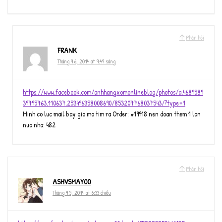
Phản hồi
FRANK
Tháng 9 6, 2014 at 9:49 sáng
https://www.facebook.com/anhhangxomonlineblog/photos/a.4689589
39795763.110637.253496358008690/853207768037543/?type=1
Minh co luc mail bay gio mo tim ra Order: #19918 nen doan them 1 lan
nua nha: 482
Phản hồi
ASHVSMAY00
Tháng 9 5, 2014 at 6:33 chiều