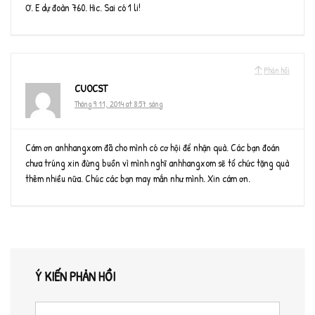
Ơ. E dự đoàn 760. Hic. Sai có 1 li!
Phản hồi
CUOCST
Tháng 9 11, 2014 at 8:57 sáng
Cám ơn anhhangxom đã cho mình có cơ hội để nhận quà. Các bạn đoán
chưa trúng xin đừng buồn vì mình nghĩ anhhangxom sẽ tổ chức tặng quà
thêm nhiều nữa. Chúc các bạn may mắn như mình. Xin cám ơn.
Ý KIẾN PHẢN HỒI