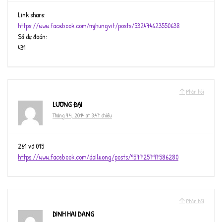
Link share:
https://www.facebook.com/mjhungvit/posts/532474623550638
Số dự đoán:
431
Phản hồi
LƯƠNG ĐẠI
Tháng 9 4, 2014 at 3:47 chiều
261 và 015
https://www.facebook.com/dailuong/posts/957725797586280
Phản hồi
DINH HAI DANG