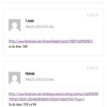
Phản hồi
T.ANH
Tháng 9 5, 2014 at 8:57 sáng
https://www.facebook.com/tenminhlaanh/posts/1458776691069827
so du doan: 368
Phản hồi
FRANK
Tháng 9 5, 2014 at 9:23 sáng
https://www.facebook.com/anhhangxomonlineblog/photos/a.468958939
795763.110637.253496358008690/853207768037543/?type=1
So du doan: 378 va 943