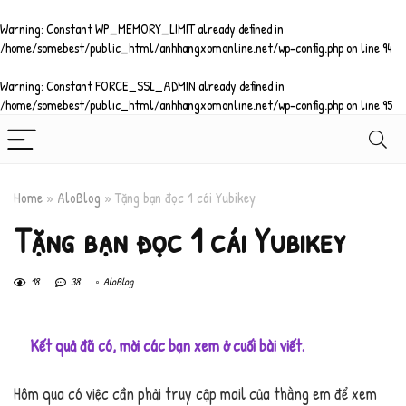
Warning
: Constant WP_MEMORY_LIMIT already defined in
/home/somebest/public_html/anhhangxomonline.net/wp-config.php
on line
94
Warning
: Constant FORCE_SSL_ADMIN already defined in
/home/somebest/public_html/anhhangxomonline.net/wp-config.php
on line
95
Home
»
AloBlog
»
Tặng bạn đọc 1 cái Yubikey
Tặng bạn đọc 1 cái Yubikey
18
38
AloBlog
Kết quả đã có, mời các bạn xem ở cuối bài viết.
Hôm qua có việc cần phải truy cập mail của thằng em để xem