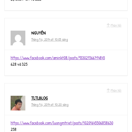
Phản hồi
NGUYÊN
Tháng 9 6, 2014 at 10:05 sáng
https://www.facebook.com/aminkt08/posts/933021566714845
628 và 325
Phản hồi
TLTLBLOG
Tháng 9 6, 2014 at 10:20 sáng
https://www.facebook.com/luongmtriet/posts/10201645506858630
258