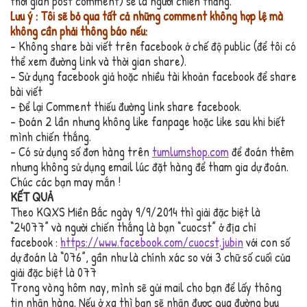
thời gian post comment) sẽ là người chiến thắng.
Lưu ý : Tôi sẽ bỏ qua tất cả những comment không hợp lệ mà
không cần phải thông báo nếu:
– Không share bài viết trên facebook ở chế độ public (để tôi có
thể xem đường link và thời gian share).
– Sử dụng facebook giả hoặc nhiều tài khoản facebook để share
bài viết
– Để lại Comment thiếu đường link share facebook.
– Đoán 2 lần nhưng không like fanpage hoặc like sau khi biết
mình chiến thắng.
– Có sử dụng số đơn hàng trên
tumlumshop.com
để đoán thêm
nhưng không sử dụng email lúc đặt hàng để tham gia dự đoán.
Chúc các bạn may mắn !
KẾT QUẢ
Theo KQXS Miền Bắc ngày 9/9/2014 thì giải đặc biệt là
“24077” và người chiến thắng là bạn “cuocst” ở địa chỉ
facebook :
https://www.facebook.com/cuocst.jubin
với con số
dự đoán là “076”, gần như là chính xác so với 3 chữ số cuối của
giải đặc biệt là 077
Trong vòng hôm nay, mình sẽ gửi mail cho bạn để lấy thông
tin nhận hàng. Nếu ở xa thì bạn sẽ nhận được qua đường bưu