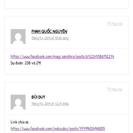
Phản hồi
PHẠM QUỐC NGUYÊN
Tháng 9 6, 2014 at 10:40 sáng
https://www.facebook.com/magi.sanshiro/posts/672247586192274
Dự đoán: 238 và 291
Phản hồi
BÙI DUY
Tháng 9 6, 2014 at 12:31 chiều
Link chia sẻ:
https://www.facebook.com/josbuiduy/posts/717994334940055