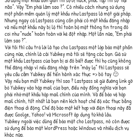
Sử dụng mật khẩu đơn giản thì sợ bị hack, phức tạp thì sợ “hại
não”. Vậy “Em phải làm sao ?”. Có nhiều cách nhưng sử dụng
một phần mềm quản lý mật khẩu như Lastpass là một giải pháp.
Nhưng ngay cả Lastpass cũng cần phải có mật khẩu đăng nhập
và nếu mật khẩu này bị lộ thì toàn bộ mật thông tin trong đó
coi như “nude” hoàn toàn với kẻ đột nhập. Một lần nữa, “Em phải
làm sao ?”.
Với tôi thì câu trả lời là tạo cho Lastpass một lớp bảo mật phần
cứng nữa, chính là cái Yubikey mà tôi sẽ tặng các bạn. Giả sử
mật khẩu Lastpass của bạn bị ai đó biết được thì họ cũng không
thể đăng nhập vì nếu đăng nhập trên “máy lạ” thì Lastpass sẽ
yêu cầu cắm Yubikey để tiến hành xác thực => bó tay 🙂
Vậy nếu bạn mất Yubikey thì sao ? Lastpass sẽ gửi đường link gỡ
bỏ Yubikey vào hộp mail của bạn, điều này đồng nghĩa với bạn
phải nhớ mật khẩu hộp mail chính của mình. Và để bảo vệ hộp
mail chính, tốt nhất là bạn nên kích hoạt chế độ xác thực bằng
điện thoại di động. Chế độ bảo mật kết hợp với điện thoại này đã
được Goolge, Yahoo! và Microsoft áp dụng từ khá lâu.
Yubikey ngoài việc dùng để bảo mật cho Lastpass, nó còn được
sử dụng để bảo mật WordPress hoặc Windows và nhiều dịch vụ
khác nữa.