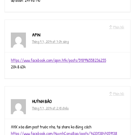
dự đoán: 249 và 190
Phản hồi
APIN
Tháng 9 7, 2014 at 7:04 sáng
https://www.facebook.com/apin.htk/posts/518996558236255
204 & 634
Phản hồi
HUỲNH BẢO
Tháng 9 7, 2014 at 2:45 chiều
AHX xóa dùm post trước nha, tại share ko đúng cách
https://www.facebook.com/HuynhCongBao/posts/763313847059138