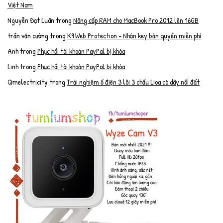
Việt Nam
Nguyễn Đạt Luân
trong
Nâng cấp RAM cho MacBook Pro 2012 lên 16GB
trần văn cường
trong
K9 Web Protection – Nhận key bản quyền miễn phí
Anh
trong
Phục hồi tài khoản PayPal bị khóa
Linh
trong
Phục hồi tài khoản PayPal bị khóa
Qmelectricity
trong
Trải nghiệm ổ điện 3 lõi 3 chấu Lioa có dây nối đất