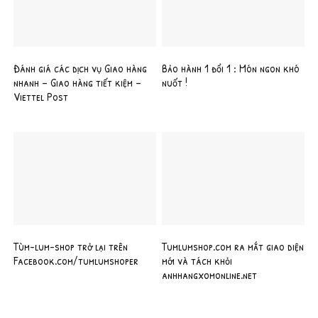
Đánh giá các dịch vụ Giao hàng
Bảo hành 1 đổi 1 : Món ngon khó
nhanh – Giao hàng tiết kiệm –
nuốt !
Viettel Post
Tùm-lum-shop trở lại trên
Tumlumshop.com ra mắt giao diện
Facebook.com/tumlumshoper
mới và tách khỏi
anhhangxomonline.net