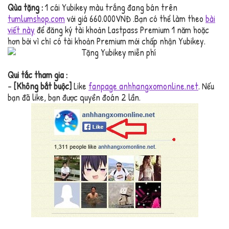
Qùa tặng :
1 cái Yubikey màu trắng đang bán trên
tumlumshop.com
với giá 660.000VNĐ .Bạn có thể làm theo
bài
viết này
để đăng ký tài khoản Lastpass Premium 1 năm hoặc
hơn bởi vì chỉ có tài khoản Premium mới chấp nhận Yubikey.
Qui tắc tham gia :
–
[Không bắt buộc]
Like
fanpage anhhangxomonline.net
. Nếu
bạn đã like, bạn được quyền đoán 2 lần.