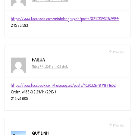
https://www.facebook.com/minhdonghuynh/posts/821433734567977
275 và 583
Phản hồi
HAILUA
Tháng 9 4, 2014 at 4:02 chiều
https://www.facebook.com/hailuasg.xd/posts/10203267879671652
Order: #18843 ( 29/11/2013 )
212 và 085
Phản hồi
QUÝ LINH