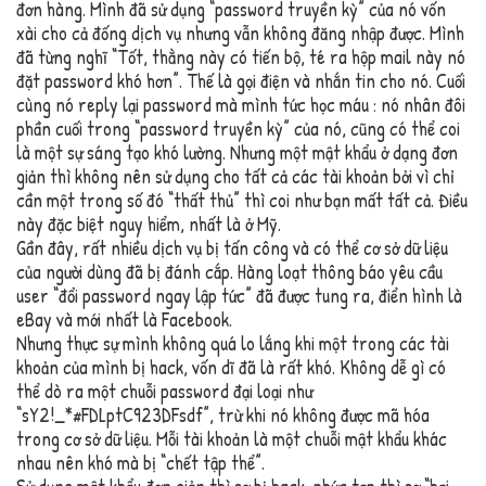
đơn hàng. Mình đã sử dụng “password truyền kỳ” của nó vốn
xài cho cả đống dịch vụ nhưng vẫn không đăng nhập được. Mình
đã từng nghĩ “Tốt, thằng này có tiến bộ, té ra hộp mail này nó
đặt password khó hơn”. Thế là gọi điện và nhắn tin cho nó. Cuối
cùng nó reply lại password mà mình tức học máu : nó nhân đôi
phần cuối trong “password truyền kỳ” của nó, cũng có thể coi
là một sự sáng tạo khó lường. Nhưng một mật khẩu ở dạng đơn
giản thì không nên sử dụng cho tất cả các tài khoản bởi vì chỉ
cần một trong số đó “thất thủ” thì coi như bạn mất tất cả. Điều
này đặc biệt nguy hiểm, nhất là ở Mỹ.
Gần đây, rất nhiều dịch vụ bị tấn công và có thể cơ sở dữ liệu
của người dùng đã bị đánh cắp. Hàng loạt thông báo yêu cầu
user “đổi password ngay lập tức” đã được tung ra, điển hình là
eBay và mới nhất là Facebook.
Nhưng thực sự mình không quá lo lắng khi một trong các tài
khoản của mình bị hack, vốn dĩ đã là rất khó. Không dễ gì có
thể dò ra một chuỗi password đại loại như
“sY2!_*#FDLptC923DFsdf”, trừ khi nó không được mã hóa
trong cơ sở dữ liệu. Mỗi tài khoản là một chuỗi mật khẩu khác
nhau nên khó mà bị “chết tập thể”.