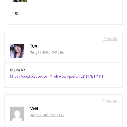
195
Phản hồi
TUA
Tháng 9 4, 2014 at 5:09 chiều
012 và 943
https://www.facebook.com/thethoicom/posts/752161998179147
Phản hồi
VINH
Tháng 9 4, 2014 at 5:23 chiều