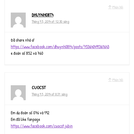
Phản hồi
DHUYNH08T4
Tháng 9 5, 2014 at 12:30 sáng
Đã share nhá a!
https://www.facebook.com/dhuynh08t4/posts/753640491361643
e đoán số 852 và 760
Phản hồi
CUOCST
Tháng 9 5, 2014 at 8:37 sáng
Em dự đoán số 076 và 192
Em đã like fanpage
https://www.facebook.com/cuocst.jubin