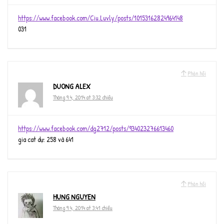
https://www.facebook.com/Ciu.Luvly/posts/10153162824964148
031
Phản hồi
DUONG ALEX
Tháng 9 4, 2014 at 3:32 chiều
https://www.facebook.com/dg2712/posts/934023276613460
gia cat dự: 258 và 641
Phản hồi
HUNG NGUYEN
Tháng 9 4, 2014 at 3:41 chiều