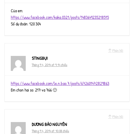
Của em:
https://www.facebook.com/kaka.0321/posts/1483649235218515
Số dự đoán: 120 304
Phản hồi
STINGBỤI
Tháng 9 4, 2014 at 9:14 chiều
https://www.facebook.com/le.n.bao.7/posts/672601472829863
Em chon hai so: 217 va 766 🙂
Phản hồi
DƯƠNG BẢO NGUYÊN
Tháng 9 4, 2014 at 10:08 chiều