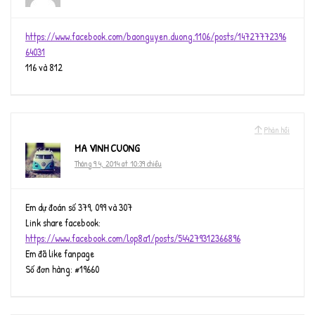
https://www.facebook.com/baonguyen.duong.1106/posts/14727772396
64031
116 và 812
Phản hồi
MA VINH CUONG
Tháng 9 4, 2014 at 10:39 chiều
Em dự đoán số 379, 099 và 307
Link share facebook:
https://www.facebook.com/lop8a1/posts/544279312366896
Em đã like fanpage
Số đơn hàng: #19660