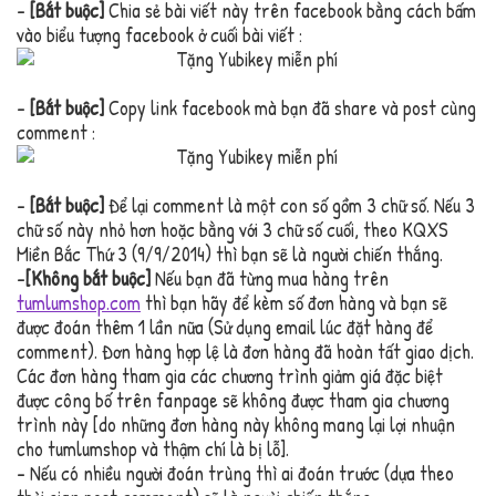
–
[Bắt buộc]
Chia sẻ bài viết này trên facebook bằng cách bấm
vào biểu tượng facebook ở cuối bài viết :
–
[Bắt buộc]
Copy link facebook mà bạn đã share và post cùng
comment :
–
[Bắt buộc]
Để lại comment là một con số gồm 3 chữ số. Nếu 3
chữ số này nhỏ hơn hoặc bằng với 3 chữ số cuối, theo KQXS
Miền Bắc Thứ 3 (9/9/2014) thì bạn sẽ là người chiến thắng.
–
[Không bắt buộc]
Nếu bạn đã từng mua hàng trên
tumlumshop.com
thì bạn hãy để kèm số đơn hàng và bạn sẽ
được đoán thêm 1 lần nữa (Sử dụng email lúc đặt hàng để
comment). Đơn hàng hợp lệ là đơn hàng đã hoàn tất giao dịch.
Các đơn hàng tham gia các chương trình giảm giá đặc biệt
được công bố trên fanpage sẽ không được tham gia chương
trình này [do những đơn hàng này không mang lại lợi nhuận
cho tumlumshop và thậm chí là bị lỗ].
– Nếu có nhiều người đoán trùng thì ai đoán trước (dựa theo