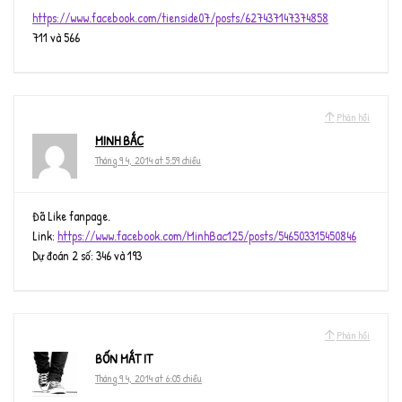
https://www.facebook.com/tienside07/posts/627437147374858
711 và 566
Phản hồi
MINH BẮC
Tháng 9 4, 2014 at 5:59 chiều
Đã Like fanpage.
Link:
https://www.facebook.com/MinhBac125/posts/546503315450846
Dự đoán 2 số: 346 và 193
Phản hồi
BỐN MẮT IT
Tháng 9 4, 2014 at 6:05 chiều