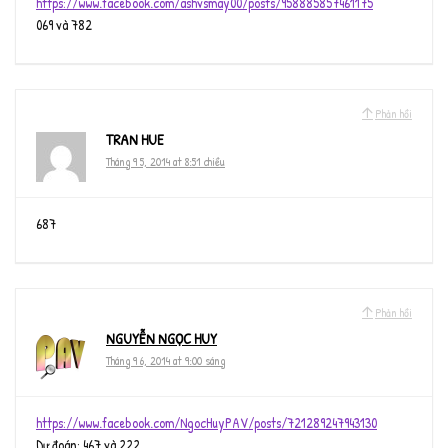
https://www.facebook.com/ashvsmay00/posts/958885857461175
069 và 782
Phản hồi
TRAN HUE
Tháng 9 5, 2014 at 8:51 chiều
687
Phản hồi
NGUYỄN NGỌC HUY
Tháng 9 6, 2014 at 9:00 sáng
https://www.facebook.com/NgocHuyPAV/posts/721289247943130
Dự đoán: 467 và 222