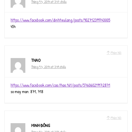
Tháng 9 4, 2014 at 3:47 chiều
https://www.facebook.com/dinhtieulang/posts/902712399743005
454
Phản hồi
THAO
Tháng 9 4, 2014 at 3:49 chiều
https://www.facebook.com/cao.thao.161/posts/576060219172871
so may man: 871, 718
Phản hồi
MINH ĐÔNG
Tháng 9 4, 2014 at 3:51 chiều