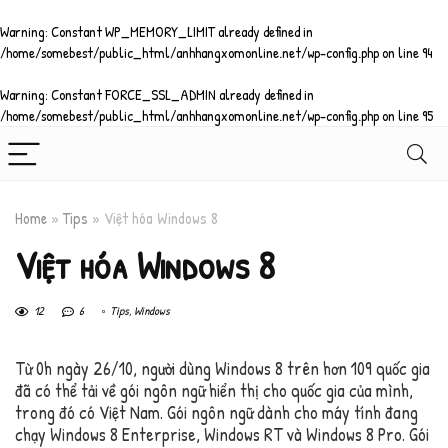
Warning
: Constant WP_MEMORY_LIMIT already defined in
/home/somebest/public_html/anhhangxomonline.net/wp-config.php
on line
94
Warning
: Constant FORCE_SSL_ADMIN already defined in
/home/somebest/public_html/anhhangxomonline.net/wp-config.php
on line
95
Home
»
Tips
»
Việt hóa Windows 8
Việt hóa Windows 8
12
6
Tips
,
Windows
Từ 0h ngày 26/10, người dùng Windows 8 trên hơn 109 quốc gia
đã có thể tải về gói ngôn ngữ hiển thị cho quốc gia của mình,
trong đó có Việt Nam. Gói ngôn ngữ dành cho máy tính đang
chạy Windows 8 Enterprise, Windows RT và Windows 8 Pro. Gói