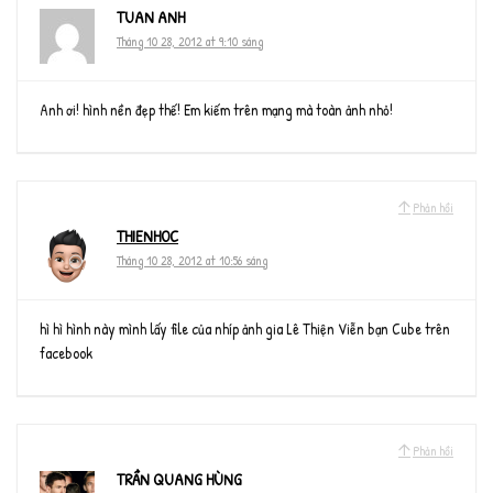
TUAN ANH
Tháng 10 28, 2012 at 9:10 sáng
Anh ơi! hình nền đẹp thế! Em kiếm trên mạng mà toàn ảnh nhỏ!
Phản hồi
THIENHOC
Tháng 10 28, 2012 at 10:56 sáng
hì hì hình này mình lấy file của nhíp ảnh gia Lê Thiện Viễn bạn Cube trên
facebook
Phản hồi
TRẦN QUANG HÙNG