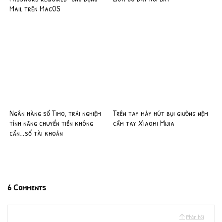
Mail trên MacOS
Ngân hàng số Timo, trải nghiệm
Trên tay máy hút bụi giường nệm
tính năng chuyển tiền không
cầm tay Xiaomi Mijia
cần…số tài khoản
6 Comments
Phản hồi