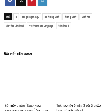
THẺ:
8
cai goi ngon ngu
cai tieng viet
tieng Viet
viêt hóa
viet hoa windows8
vietnameses language
Windows 8
Bài viết liên quan
Bỏ thông báo “Exchange
Trải nghiệm ổ điện 3 lõi 3 chấu
password required” ứng dụng
Lioa có dây nối đất