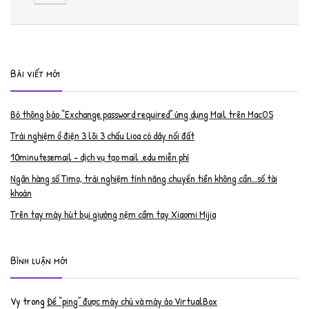
Bài viết mới
Bỏ thông báo “Exchange password required” ứng dụng Mail trên MacOS
Trải nghiệm ổ điện 3 lõi 3 chấu Lioa có dây nối đất
10minutesemail – dịch vụ tạo mail .edu miễn phí
Ngân hàng số Timo, trải nghiệm tính năng chuyển tiền không cần…số tài
khoản
Trên tay máy hút bụi giường nệm cầm tay Xiaomi Mijia
Bình luận mới
Vy
trong
Để “ping” được máy chủ và máy ảo VirtualBox