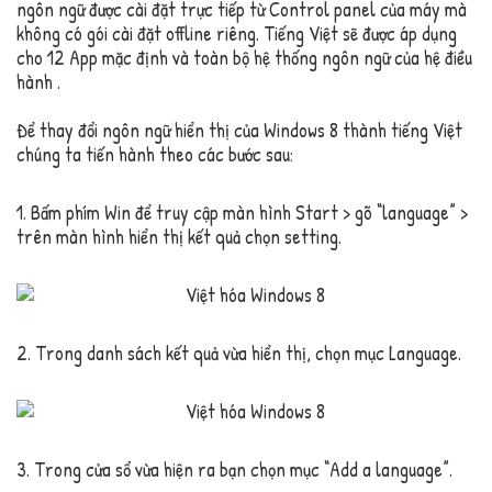
ngôn ngữ được cài đặt trực tiếp từ Control panel của máy mà
không có gói cài đặt offline riêng. Tiếng Việt sẽ được áp dụng
cho 12 App mặc định và toàn bộ hệ thống ngôn ngữ của hệ điều
hành .
Để thay đổi ngôn ngữ hiển thị của Windows 8 thành tiếng Việt
chúng ta tiến hành theo các bước sau:
1. Bấm phím Win để truy cập màn hình Start > gõ “language” >
trên màn hình hiển thị kết quả chọn setting.
2. Trong danh sách kết quả vừa hiển thị, chọn mục Language.
3. Trong cửa sổ vừa hiện ra bạn chọn mục “Add a language”.