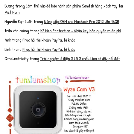
Dương
trong
Làm thế nào để bảo hành sản phẩm Sandisk hàng xách tay tại
Việt Nam
Nguyễn Đạt Luân
trong
Nâng cấp RAM cho MacBook Pro 2012 lên 16GB
trần văn cường
trong
K9 Web Protection – Nhận key bản quyền miễn phí
Anh
trong
Phục hồi tài khoản PayPal bị khóa
Linh
trong
Phục hồi tài khoản PayPal bị khóa
Qmelectricity
trong
Trải nghiệm ổ điện 3 lõi 3 chấu Lioa có dây nối đất