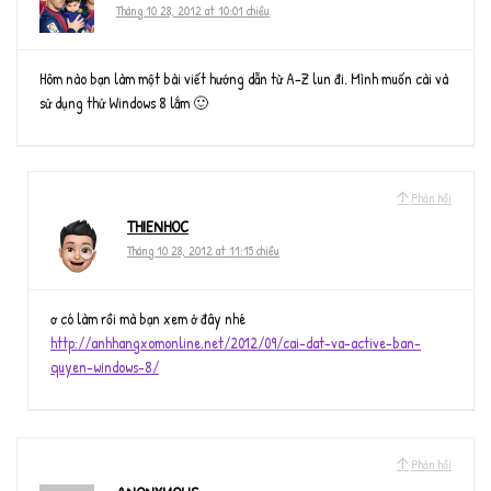
Tháng 10 28, 2012 at 10:01 chiều
Hôm nào bạn làm một bài viết hướng dẫn từ A-Z lun đi. Mình muốn cài và
sử dụng thử Windows 8 lắm 🙂
Phản hồi
THIENHOC
Tháng 10 28, 2012 at 11:15 chiều
ơ có làm rồi mà bạn xem ở đây nhé
http://anhhangxomonline.net/2012/09/cai-dat-va-active-ban-
quyen-windows-8/
Phản hồi