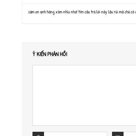
cảm ơn anh hàng xóm nhìu nha! tìm câu trả lời này lâu rùi mà chả có a
Ý KIẾN PHẢN HỒI