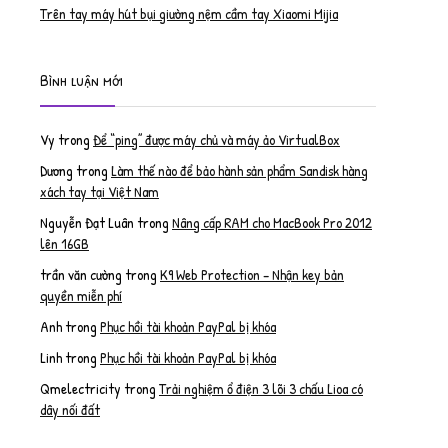
Trên tay máy hút bụi giường nệm cầm tay Xiaomi Mijia
Bình luận mới
Vy
trong
Để “ping” được máy chủ và máy ảo VirtualBox
Dương
trong
Làm thế nào để bảo hành sản phẩm Sandisk hàng
xách tay tại Việt Nam
Nguyễn Đạt Luân
trong
Nâng cấp RAM cho MacBook Pro 2012
lên 16GB
trần văn cường
trong
K9 Web Protection – Nhận key bản
quyền miễn phí
Anh
trong
Phục hồi tài khoản PayPal bị khóa
Linh
trong
Phục hồi tài khoản PayPal bị khóa
Qmelectricity
trong
Trải nghiệm ổ điện 3 lõi 3 chấu Lioa có
dây nối đất