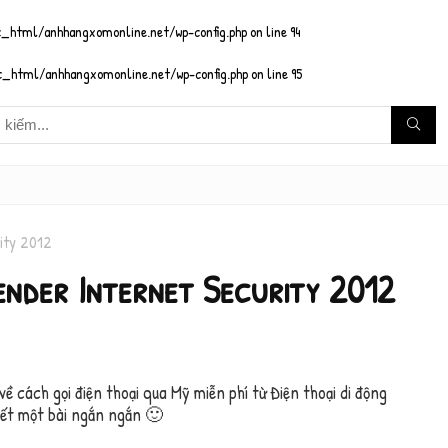
_html/anhhangxomonline.net/wp-config.php
on line
94
_html/anhhangxomonline.net/wp-config.php
on line
95
rity 2012
fender Internet Security 2012
về cách gọi điện thoại qua Mỹ miễn phí từ Điện thoại di động
iết một bài ngắn ngắn 🙂