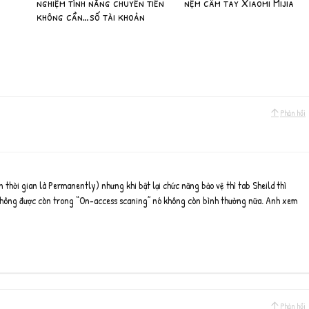
nghiệm tính năng chuyển tiền
nệm cầm tay Xiaomi Mijia
không cần…số tài khoản
Phản hồi
 thời gian là Permanently) nhưng khi bật lại chức năng bảo vệ thì tab Sheild thì
g không được còn trong “On-access scaning” nó không còn bình thường nữa. Anh xem
Phản hồi