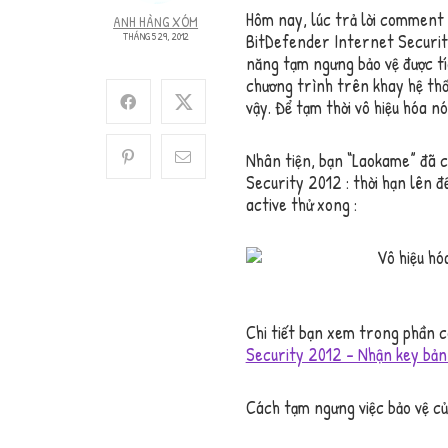
Hôm nay, lúc trả lời comment 
ANH HÀNG XÓM
THÁNG 5 29, 2012
BitDefender Internet Securit
năng tạm ngưng bảo vệ được tí
chương trình trên khay hệ th
vậy. Để tạm thời vô hiệu hóa n
Nhân tiện, bạn “Laokame” đã c
Security 2012 : thời hạn lên đ
active thử xong :
Chi tiết bạn xem trong phần c
Security 2012 – Nhận key bản
Cách tạm ngưng việc bảo vệ củ