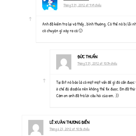
Tháng 5 31, 2012 at 9:49 chiều
Anh đã kiểm tra lại và thấy…bình thường. Có thể nó bị lỗi n
có chuyện gì xảy ra cả 🙂
ĐỨC THUẤN
Tháng 5 31, 2012 at 10:54 chiều
Tại Bit nó báo là có một một vấn đề gì đó cần được
ở chế độ disable nên không thể fix được. Em đã thử
Cảm ơn anh đã trả lời câu hỏi của em. :))
LÊ XUÂN THƯƠNG ĐIỀN
Tháng 6 23, 2012 at 10:56 chiều