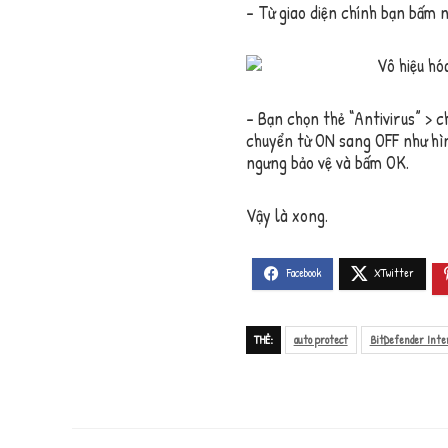
– Từ giao diện chính bạn bấm n
– Bạn chọn thẻ “Antivirus” > 
chuyển từ ON sang OFF như hìn
ngưng bảo vệ và bấm OK.
Vậy là xong.
THẺ:
auto protect
BitDefender Inte