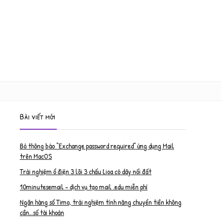
Bài viết mới
Bỏ thông báo “Exchange password required” ứng dụng Mail
trên MacOS
Trải nghiệm ổ điện 3 lõi 3 chấu Lioa có dây nối đất
10minutesemail – dịch vụ tạo mail .edu miễn phí
Ngân hàng số Timo, trải nghiệm tính năng chuyển tiền không
cần…số tài khoản