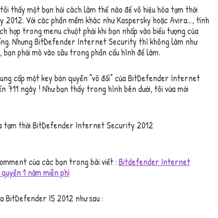
tôi thấy một bạn hỏi cách làm thế nào để vô hiệu hóa tạm thời
y 2012. Với các phần mềm khác như Kaspersky hoặc Avira…, tính
ch hợp trong menu chuột phải khi bạn nhấp vào biểu tượng của
ống. Nhưng BitDefender Internet Security thì không làm như
ó, bạn phải mò vào sâu trong phần cấu hình để làm.
ung cấp một key bản quyền “vô đối” của BitDefender Internet
ến 711 ngày ! Như bạn thấy trong hình bên dưới, tôi vừa mới
omment của các bạn trong bài viết :
Bitdefender Internet
 quyền 1 năm miễn phí
a BitDefender IS 2012 như sau :