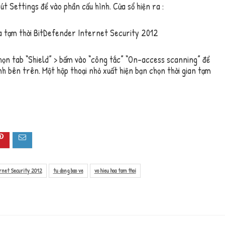
út Settings để vào phần cấu hình. Cửa sổ hiện ra :
chọn tab “Shield” > bấm vào “công tắc” “On-access scanning” để
h bên trên. Một hộp thoại nhỏ xuất hiện bạn chọn thời gian tạm
rnet Security 2012
tu dong bao ve
vo hieu hoa tam thoi