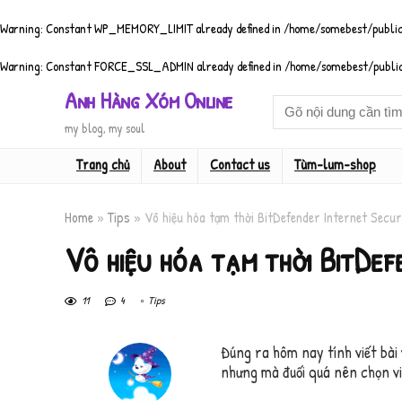
Warning
: Constant WP_MEMORY_LIMIT already defined in
/home/somebest/public
Warning
: Constant FORCE_SSL_ADMIN already defined in
/home/somebest/public
Anh Hàng Xóm Online
my blog, my soul
Trang chủ
About
Contact us
Tùm-lum-shop
Home
»
Tips
»
Vô hiệu hóa tạm thời BitDefender Internet Secu
Vô hiệu hóa tạm thời BitDe
11
4
Tips
Đúng ra hôm nay tính viết bài 
nhưng mà đuối quá nên chọn v