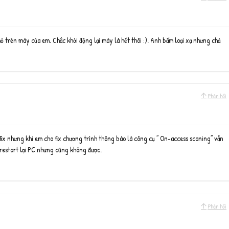
hỏ trên máy của em. Chắc khởi động lại máy là hết thôi :). Anh bấm loại xạ nhưng chả
Phản hồi
 fix nhưng khi em cho fix chương trình thông báo là công cụ ” On-access scaning” vẫn
 restart lại PC nhưng cũng không được.
Phản hồi