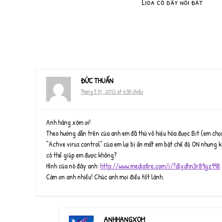
Lioa có dây nối đất
ĐỨC THUẤN
Tháng 5 31, 2012 at 6:50 chiều
Anh hàng xóm ơi!
Theo hướng dẫn trên của anh em đã thử vô hiệu hóa được Bit (em chọn
“Active virus control” của em lại bị ẩn mất em bật chế độ ON nhưn
có thể giúp em được không?
Hình của nó đây anh:
http://www.mediafire.com/i/?dlydhn3r89gz998
Cảm ơn anh nhiều! Chúc anh mọi điều tốt lành.
ANHHANGXOM