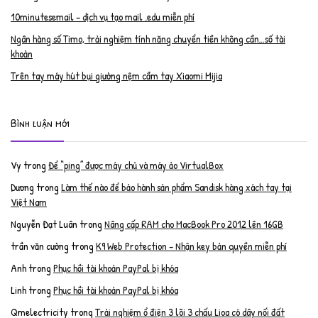
10minutesemail – dịch vụ tạo mail .edu miễn phí
Ngân hàng số Timo, trải nghiệm tính năng chuyển tiền không cần…số tài
khoản
Trên tay máy hút bụi giường nệm cầm tay Xiaomi Mijia
Bình luận mới
Vy
trong
Để “ping” được máy chủ và máy ảo VirtualBox
Dương
trong
Làm thế nào để bảo hành sản phẩm Sandisk hàng xách tay tại
Việt Nam
Nguyễn Đạt Luân
trong
Nâng cấp RAM cho MacBook Pro 2012 lên 16GB
trần văn cường
trong
K9 Web Protection – Nhận key bản quyền miễn phí
Anh
trong
Phục hồi tài khoản PayPal bị khóa
Linh
trong
Phục hồi tài khoản PayPal bị khóa
Qmelectricity
trong
Trải nghiệm ổ điện 3 lõi 3 chấu Lioa có dây nối đất