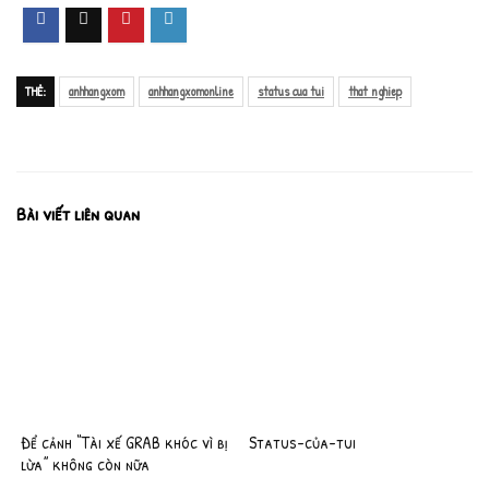
THẺ:
anhhangxom
anhhangxomonline
status cua tui
that nghiep
Bài viết liên quan
Để cảnh “Tài xế GRAB khóc vì bị
Status-của-tui
lừa” không còn nữa