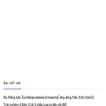
Bài viết mới
Bỏ thông báo “Exchange password required” ứng dụng Mail trên MacOS
Trải nghiệm ổ điện 3 lõi 3 chấu Lioa có dây nối đất