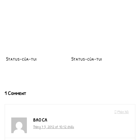
Status-của-tui
Status-của-tui
1 Comment
Phản hồi
BAO CA
Tháng 7 5, 2012 at 10:12 chiều