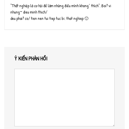
“Thất nghiệp là cơ hội để làm những điều mình khong^ thích”. Boi? vi
nhung~ dieu minh thich/
deu phai? co/ tien nen tui tiep tuc bi. that nghiep 🙂
Ý KIẾN PHẢN HỒI