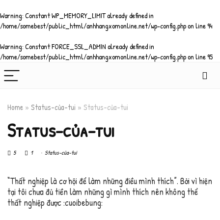
Warning
: Constant WP_MEMORY_LIMIT already defined in
/home/somebest/public_html/anhhangxomonline.net/wp-config.php
on line
94
Warning
: Constant FORCE_SSL_ADMIN already defined in
/home/somebest/public_html/anhhangxomonline.net/wp-config.php
on line
95
Home
»
Status-của-tui
»
Status-của-tui
Status-của-tui
5
1
Status-của-tui
“Thất nghiệp là cơ hội để làm những điều mình thích”. Bởi vì hiện
tại tôi chưa đủ tiền làm những gì mình thích nên không thể
thất nghiệp được :cuoibebung: