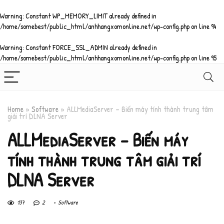
Warning
: Constant WP_MEMORY_LIMIT already defined in
/home/somebest/public_html/anhhangxomonline.net/wp-config.php
on line
94
Warning
: Constant FORCE_SSL_ADMIN already defined in
/home/somebest/public_html/anhhangxomonline.net/wp-config.php
on line
95
Home
»
Software
»
ALLMediaServer – Biến máy tính thành trung tâm
giải trí DLNA Server
ALLMediaServer – Biến máy
tính thành trung tâm giải trí
DLNA Server
137
2
Software