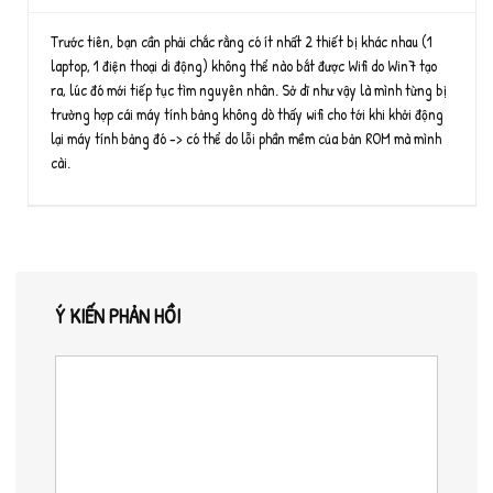
Trước tiên, bạn cần phải chắc rằng có ít nhất 2 thiết bị khác nhau (1
laptop, 1 điện thoại di động) không thể nào bắt được Wifi do Win7 tạo
ra, lúc đó mới tiếp tục tìm nguyên nhân. Sở dĩ như vậy là mình từng bị
trường hợp cái máy tính bảng không dò thấy wifi cho tới khi khởi động
lại máy tính bảng đó -> có thể do lỗi phần mềm của bản ROM mà mình
cài.
Ý KIẾN PHẢN HỒI