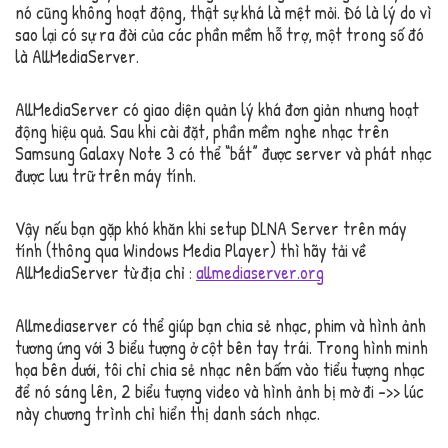
nó cũng không hoạt động, thật sự khá là mệt mỏi. Đó là lý do vì
sao lại có sự ra đời của các phần mềm hỗ trợ, một trong số đó
là AllMediaServer.
AllMediaServer có giao diện quản lý khá đơn giản nhưng hoạt
động hiệu quả. Sau khi cài đặt, phần mềm nghe nhạc trên
Samsung Galaxy Note 3 có thể “bắt” được server và phát nhạc
được lưu trữ trên máy tính.
Vậy nếu bạn gặp khó khăn khi setup DLNA Server trên máy
tính (thông qua Windows Media Player) thì hãy tải về
AllMediaServer từ địa chỉ :
allmediaserver.org
Allmediaserver có thể giúp bạn chia sẻ nhạc, phim và hình ảnh
tương ứng với 3 biểu tượng ở cột bên tay trái. Trong hình minh
họa bên dưới, tôi chỉ chia sẻ nhạc nên bấm vào tiểu tượng nhạc
để nó sáng lên, 2 biểu tượng video và hình ảnh bị mờ đi –>> lúc
này chương trình chỉ hiển thị danh sách nhạc.