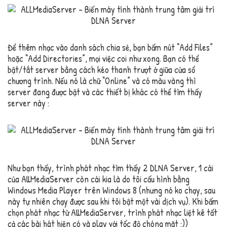
Để thêm nhạc vào danh sách chia sẻ, bạn bấm nút “Add Files”
hoặc “Add Directories”, mọi việc coi như xong. Bạn có thể
bật/tắt server bằng cách kéo thanh trượt ở giữa cửa sổ
chương trình. Nếu nó là chữ “Online” và có màu vàng thì
server đang được bật và các thiết bị khác có thể tìm thấy
server này :
Như bạn thấy, trình phát nhạc tìm thấy 2 DLNA Server, 1 cái
của AllMediaServer còn cái kia là do tôi cấu hình bằng
Windows Media Player trên Windows 8 (nhưng nó ko chạy, sau
này tự nhiên chạy được sau khi tôi bật một vài dịch vụ). Khi bấm
chọn phát nhạc từ AllMediaServer, trình phát nhạc liệt kê tất
cả các bài hát hiện có và play với tốc độ chóng mặt :))