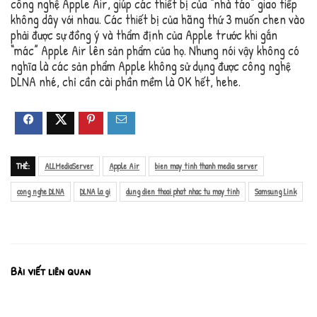
công nghệ Apple Air, giúp các thiết bị của “nhà táo” giao tiếp
không dây với nhau. Các thiết bị của hãng thứ 3 muốn chen vào
phải được sự đồng ý và thẩm định của Apple trước khi gắn
“mác” Apple Air lên sản phẩm của họ. Nhưng nói vậy không có
nghĩa là các sản phẩm Apple không sử dụng được công nghệ
DLNA nhé, chỉ cần cài phần mềm là OK hết, hehe.
THẺ:
ALLMediaServer
Apple Air
bien may tinh thanh media server
cong nghe DLNA
DLNA la gi
dung dien thoai phat nhac tu may tinh
Samsung Link
Bài viết liên quan