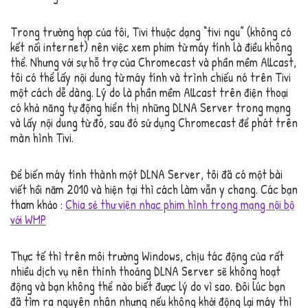
Trong trường hợp của tôi, Tivi thuộc dạng “tivi ngu” (không có
kết nối internet) nên việc xem phim từ máy tính là điều không
thể. Nhưng với sự hỗ trợ của Chromecast và phần mềm Allcast,
tôi có thể lấy nội dung từ máy tính và trình chiếu nó trên Tivi
một cách dễ dàng. Lý do là phần mềm Allcast trên điện thoại
có khả năng tự động hiển thị những DLNA Server trong mạng
và lấy nội dung từ đó, sau đó sử dụng Chromecast để phát trên
màn hình Tivi.
Để biến máy tính thành một DLNA Server, tôi đã có một bài
viết hồi năm 2010 và hiện tại thì cách làm vẫn y chang. Các bạn
tham khảo :
Chia sẻ thư viện nhạc phim hình trong mạng nội bộ
với WMP
Thực tế thì trên môi trường Windows, chịu tác động của rất
nhiều dịch vụ nên thỉnh thoảng DLNA Server sẽ không hoạt
động và bạn không thể nào biết được lý do vì sao. Đôi lúc bạn
đã tìm ra nguyên nhân nhưng nếu không khởi động lại máy thì