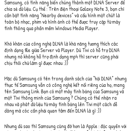
Samsung, có tính năng biến chúng thành một DLNA Server để
chia sẻ dữ liệu. Cụ thể : Trên điện thoại Galaxy Note 3, bạn chỉ
cần bật tính năng “Nearby devices” và cấu hình một chút là
toàn bộ nhạc, phim và hình ảnh có thể được truy cập từ máy
tính thông qua phần mềm Windows Media Player.
Khó khăn của công nghệ DLNA là khả năng tương thích các
định dạng file giữa Server và Player. Dù Tivi có hỗ trợ DLNA
nhưng nó không hỗ trợ định dạng mp4 thì server cũng phải
chịu thôi chứ làm gì được nhau :))
Mặc dù Samsung có tên trong danh sách của “hội DLNA” nhưng
thực tế Samsung vẫn có công nghệ kết nối riêng của họ, mang
tên Samsung Link. Bạn có một máy tính bảng của Samsung và
một Tivi thông minh của Samsung ? Chúng có thể nhận ra
nhau và phát dữ liệu từ máy tính bảng lên Tivi một cách dễ
dàng mà cóc cần phải quan tâm đến DLNA là gì :))
Nhưng dù sao thì Samsung cũng đỡ hơn là Apple : độc quyền với