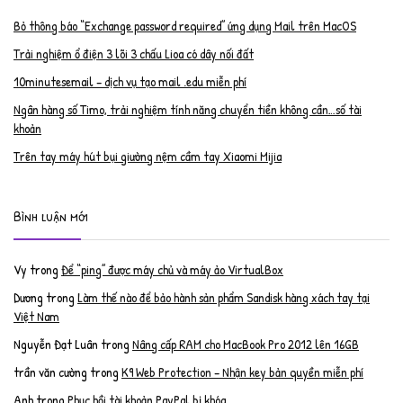
Bỏ thông báo “Exchange password required” ứng dụng Mail trên MacOS
Trải nghiệm ổ điện 3 lõi 3 chấu Lioa có dây nối đất
10minutesemail – dịch vụ tạo mail .edu miễn phí
Ngân hàng số Timo, trải nghiệm tính năng chuyển tiền không cần…số tài
khoản
Trên tay máy hút bụi giường nệm cầm tay Xiaomi Mijia
Bình luận mới
Vy
trong
Để “ping” được máy chủ và máy ảo VirtualBox
Dương
trong
Làm thế nào để bảo hành sản phẩm Sandisk hàng xách tay tại
Việt Nam
Nguyễn Đạt Luân
trong
Nâng cấp RAM cho MacBook Pro 2012 lên 16GB
trần văn cường
trong
K9 Web Protection – Nhận key bản quyền miễn phí
Anh
trong
Phục hồi tài khoản PayPal bị khóa