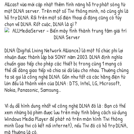
Allcast vừa mới cập nhật thêm tính năng hỗ trợ phát sóng từ
một DLNA server. Trên một số Tivi thông minh, nó cũng ghi là
hỗ trợ DLNA. Rồi trên một số điện thoại di động cũng có tùy
chọn về DLNA. Rốt cuộc, DLNA là gì ?
DLNA (Digital Living Network Alliance) là một tổ chức phi lợi
nhuận được thành lập bởi SONY năm 2003. DLNA định nghĩa
chuẩn giao tiếp cho phép các thiết bị trong cùng 1 mạng có
thể dễ dàng giao tiếp và chia sẻ dữ liệu cho nhau. Thường chúng
ta sẽ gọi là công nghệ DLNA. Gần như tất cả các hãng điện tử
lớn đều là thành viên của DLNA : DTS, Intel, LG, Microsoft,
Nokia, Panasonic, Samsung…
Ví dụ dễ hình dung nhất về công nghệ DLNA đó là : Bạn có thể
xem những bộ phim được lưu trên máy tính bằng cách sử dụng
Windows Media Player để phát nó trên màn hình Tivi thông
minh (loại tivi có kết nối internet), nếu Tivi đó có hỗ trợ DLNA,
mà thường là có.