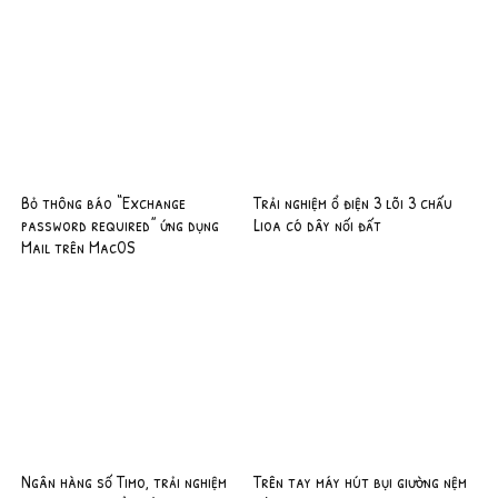
Bỏ thông báo “Exchange
Trải nghiệm ổ điện 3 lõi 3 chấu
password required” ứng dụng
Lioa có dây nối đất
Mail trên MacOS
Ngân hàng số Timo, trải nghiệm
Trên tay máy hút bụi giường nệm