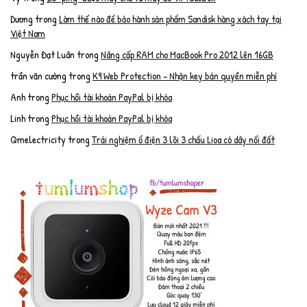
Dương
trong
Làm thế nào để bảo hành sản phẩm Sandisk hàng xách tay tại
Việt Nam
Nguyễn Đạt Luân
trong
Nâng cấp RAM cho MacBook Pro 2012 lên 16GB
trần văn cường
trong
K9 Web Protection – Nhận key bản quyền miễn phí
Anh
trong
Phục hồi tài khoản PayPal bị khóa
Linh
trong
Phục hồi tài khoản PayPal bị khóa
Qmelectricity
trong
Trải nghiệm ổ điện 3 lõi 3 chấu Lioa có dây nối đất