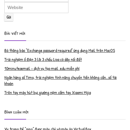
Bài viết mới
Bỏ thông báo “Exchange password required” ứng dụng Mail trên MacOS
Trải nghiệm ổ điện 3 lõi 3 chấu Lioa có dây nối đất
10minutesemail – dịch vụ tạo mail .edu miễn phí
Ngân hàng số Timo, trải nghiệm tính năng chuyển tiền không cần…số tài
khoản
Trên tay máy hút bụi giường nệm cầm tay Xiaomi Mijia
Bình luận mới
Vy
trong
Để “ping” được máy chủ và máy ảo VirtualBox