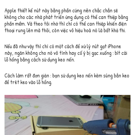
Apple thiết kế nút này bằng phần cứng nên chắc chắn sẽ
không cho các nhà phát triển ứng dụng có thể can thiệp bằng
phần mềm. Và theo tôi nhớ thì chỉ có thể can thiệp khiến điện
thoại rung lên mà thôi, còn việc vô hiệu hoá nó là bất khả thi.
Nếu đã như vậy thì chỉ có một cách để xử lý nút gạt iPhone
này, ngăn không cho nó vô tình hay cố ý bị gạc xuống : bít cái
lỗ hổng bằng cách sử dụng keo nến.
Cách làm rất đơn giản : bạn sử dụng keo nến kèm súng bắn keo
để trét keo vào lỗ hổng.