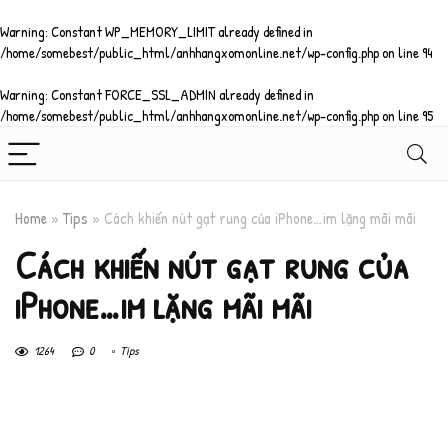
Warning
: Constant WP_MEMORY_LIMIT already defined in
/home/somebest/public_html/anhhangxomonline.net/wp-config.php
on line
94
Warning
: Constant FORCE_SSL_ADMIN already defined in
/home/somebest/public_html/anhhangxomonline.net/wp-config.php
on line
95
Home
»
Tips
»
Cách khiến nút gạt rung của iPhone…im lặng mãi mãi
Cách khiến nút gạt rung của
iPhone…im lặng mãi mãi
1264
0
Tips