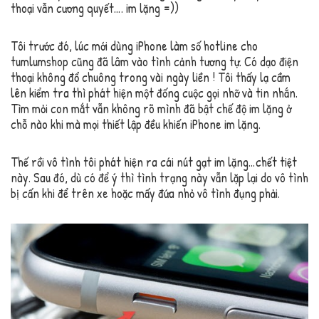
thoại vẫn cương quyết…. im lặng =))
Tôi trước đó, lúc mới dùng iPhone làm số hotline cho
tumlumshop cũng đã lâm vào tình cảnh tương tự. Có dạo điện
thoại không đổ chuông trong vài ngày liền ! Tôi thấy lạ cầm
lên kiểm tra thì phát hiện một đống cuộc gọi nhỡ và tin nhắn.
Tìm mỏi con mắt vẫn không rõ mình đã bật chế độ im lặng ở
chỗ nào khi mà mọi thiết lập đều khiến iPhone im lặng.
Thế rồi vô tình tôi phát hiện ra cái nút gạt im lặng…chết tiệt
này. Sau đó, dù có để ý thì tình trạng này vẫn lặp lại do vô tình
bị cấn khi để trên xe hoặc mấy đứa nhỏ vô tình đụng phải.