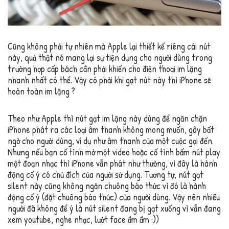
Cũng không phải tự nhiên mà Apple lại thiết kế riêng cái nút
này, quả thật nó mang lại sự tiện dụng cho người dùng trong
trường hợp cấp bách cần phải khiến cho điện thoại im lặng
nhanh nhất có thể. Vậy có phải khi gạt nút này thì iPhone sẽ
hoàn toàn im lặng ?
Theo như Apple thì nút gạt im lặng này dùng để ngăn chặn
iPhone phát ra các loại âm thanh không mong muốn, gây bất
ngờ cho người dùng, ví dụ như âm thanh của một cuộc gọi đến.
Nhưng nếu bạn cố tình mở một video hoặc cố tình bấm nút play
một đoạn nhạc thì iPhone vẫn phát như thường, vì đây là hành
động cố ý có chủ đích của người sử dụng. Tương tự, nút gạt
silent này cũng không ngăn chuông báo thức vì đó là hành
động cố ý (đặt chuông báo thức) của người dùng. Vậy nên nhiều
người đã không để ý là nút silent đang bị gạt xuống vì vẫn đang
xem youtube, nghe nhạc, lướt face ầm ầm :))