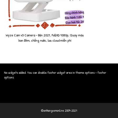
Wyze Cam v3 Camera - Bản 2021, FullHD 1080p, Quay màu
ban đêm, chống nước, lưu cloud miễn phí
No widgets added. You can disable footer widget area in theme options - footer
options
©anhhangxomonline 2009-2021