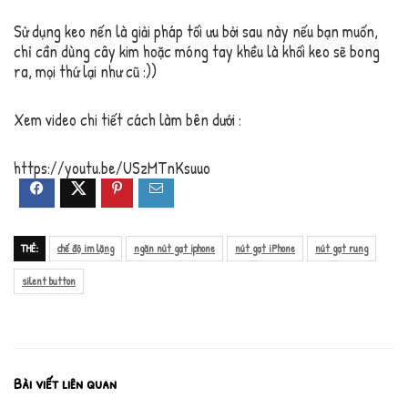
Sử dụng keo nến là giải pháp tối ưu bởi sau này nếu bạn muốn,
chỉ cần dùng cây kim hoặc móng tay khều là khối keo sẽ bong
ra, mọi thứ lại như cũ :))
Xem video chi tiết cách làm bên dưới :
https://youtu.be/USzMTnKsuuo
THẺ:
chế độ im lặng
ngăn nút gạt iphone
nút gạt iPhone
nút gạt rung
silent button
Bài viết liên quan