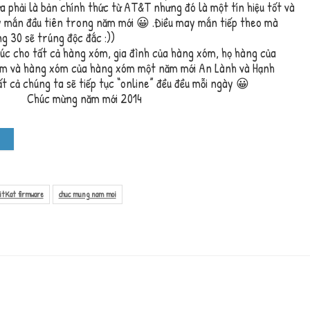
a phải là bản chính thức từ AT&T nhưng đó là một tín hiệu tốt và
y mắn đầu tiên trong năm mới 😀 .Điều may mắn tiếp theo mà
g 30 sẽ trúng độc đắc :))
úc cho tất cả hàng xóm, gia đình của hàng xóm, họ hàng của
óm và hàng xóm của hàng xóm một năm mới An Lành và Hạnh
t cả chúng ta sẽ tiếp tục “online” đều đều mỗi ngày 😀
itKat firmware
chuc mung nam moi