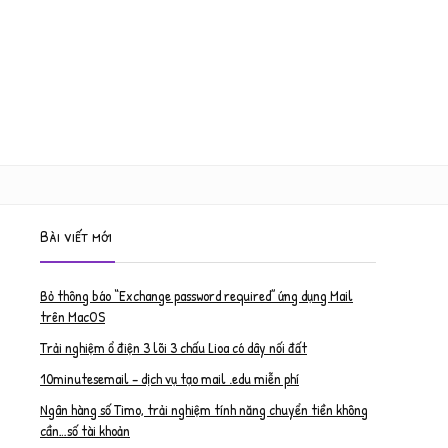
Bài viết mới
Bỏ thông báo “Exchange password required” ứng dụng Mail
trên MacOS
Trải nghiệm ổ điện 3 lõi 3 chấu Lioa có dây nối đất
10minutesemail – dịch vụ tạo mail .edu miễn phí
Ngân hàng số Timo, trải nghiệm tính năng chuyển tiền không
cần…số tài khoản