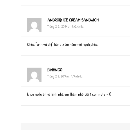
ANDROID ICE CREAM SANDWICH
Tháng 2 2, 2014 at 1:42 chiều
Chúc “anh và chị” hàng xóm năm mới hạnh phúc.
DINHNGO
Tháng 2 8, 2014 at 9:14 chiều
khoe note 3 trá hình nhé,em thèm nhỏ dãi 1 con note =))