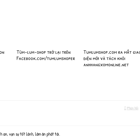
gon
Tùm-lum-shop trở lại trên
Tumlumshop.com ra mắt gia
Facebook.com/tumlumshoper
diện mới và tách khỏi
anhhangxomonline.net
Phản hồi
n, vạn sự tốt lành, làm ăn phát tài.