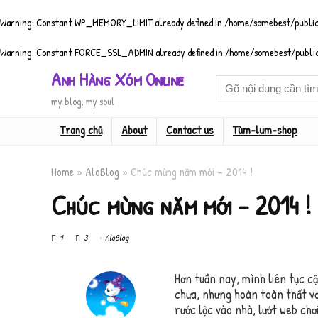
Warning
: Constant WP_MEMORY_LIMIT already defined in
/home/somebest/public
Warning
: Constant FORCE_SSL_ADMIN already defined in
/home/somebest/public
Anh Hàng Xóm Online
my blog, my soul
Trang chủ
About
Contact us
Tùm-lum-shop
Home
»
AloBlog
»
Chúc mừng năm mới – 2014 !
Chúc mừng năm mới – 2014 !
1
3
AloBlog
Hơn tuần nay, mình liên tục c
chưa, nhưng hoàn toàn thất v
rước lộc vào nhà, lướt web ch