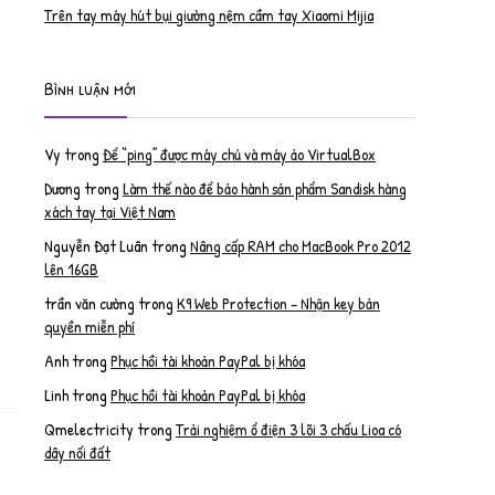
Trên tay máy hút bụi giường nệm cầm tay Xiaomi Mijia
Bình luận mới
Vy
trong
Để “ping” được máy chủ và máy ảo VirtualBox
Dương
trong
Làm thế nào để bảo hành sản phẩm Sandisk hàng
xách tay tại Việt Nam
Nguyễn Đạt Luân
trong
Nâng cấp RAM cho MacBook Pro 2012
lên 16GB
trần văn cường
trong
K9 Web Protection – Nhận key bản
quyền miễn phí
Anh
trong
Phục hồi tài khoản PayPal bị khóa
Linh
trong
Phục hồi tài khoản PayPal bị khóa
Qmelectricity
trong
Trải nghiệm ổ điện 3 lõi 3 chấu Lioa có
dây nối đất