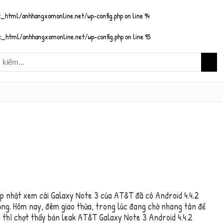
_html/anhhangxomonline.net/wp-config.php
on line
94
_html/anhhangxomonline.net/wp-config.php
on line
95
ập nhật xem cái Galaxy Note 3 của AT&T đã có Android 4.4.2
ọng. Hôm nay, đêm giao thừa, trong lúc đang chờ nhang tàn để
ơi thì chợt thấy bản leak AT&T Galaxy Note 3 Android 4.4.2