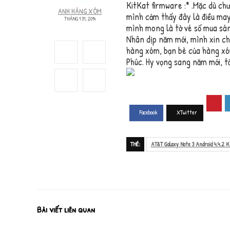
KitKat firmware :* .Mặc dù chư
ANH HÀNG XÓM
mình cảm thấy đây là điều ma
THÁNG 1 31, 2014
mình mong là tờ vé số mua sán
Nhân dịp năm mới, mình xin ch
hàng xóm, bạn bè của hàng x
Phúc. Hy vọng sang năm mới, tấ
THẺ:
AT&T Galaxy Note 3 Android 4.4.2 K
Bài viết liên quan