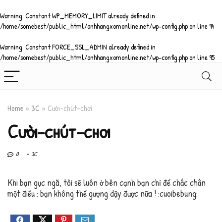
Warning
: Constant WP_MEMORY_LIMIT already defined in
/home/somebest/public_html/anhhangxomonline.net/wp-config.php
on line
94
Warning
: Constant FORCE_SSL_ADMIN already defined in
/home/somebest/public_html/anhhangxomonline.net/wp-config.php
on line
95
Home
»
3C
»
Cười-chút-chơi
Cười-chút-chơi
0
3C
Khi bạn gục ngã, tôi sẽ luôn ở bên cạnh bạn chỉ để chắc chắn
một điều : bạn không thể gượng dậy được nữa ! :cuoibebung: