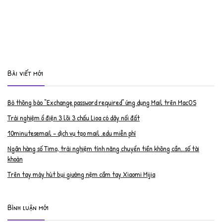
Bài viết mới
Bỏ thông báo “Exchange password required” ứng dụng Mail trên MacOS
Trải nghiệm ổ điện 3 lõi 3 chấu Lioa có dây nối đất
10minutesemail – dịch vụ tạo mail .edu miễn phí
Ngân hàng số Timo, trải nghiệm tính năng chuyển tiền không cần…số tài
khoản
Trên tay máy hút bụi giường nệm cầm tay Xiaomi Mijia
Bình luận mới