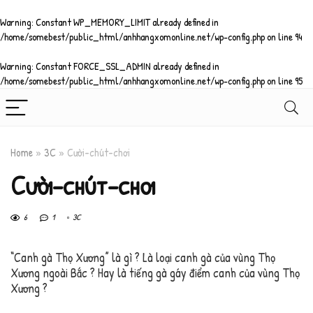
Warning
: Constant WP_MEMORY_LIMIT already defined in
/home/somebest/public_html/anhhangxomonline.net/wp-config.php
on line
94
Warning
: Constant FORCE_SSL_ADMIN already defined in
/home/somebest/public_html/anhhangxomonline.net/wp-config.php
on line
95
Home
»
3C
»
Cười-chút-chơi
Cười-chút-chơi
6
1
3C
“Canh gà Thọ Xương” là gì ? Là loại canh gà của vùng Thọ
Xương ngoài Bắc ? Hay là tiếng gà gáy điểm canh của vùng Thọ
Xương ?