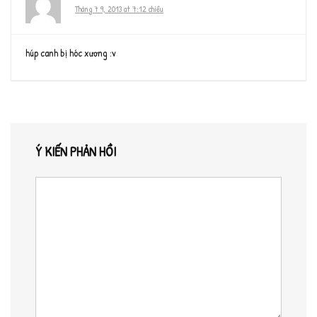
Tháng 7 9, 2013 at 7:12 chiều
húp canh bị hóc xương :v
Ý KIẾN PHẢN HỒI