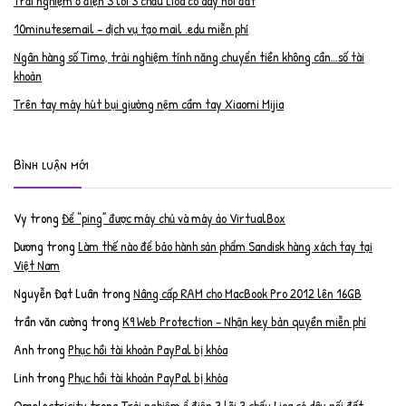
Trải nghiệm ổ điện 3 lõi 3 chấu Lioa có dây nối đất
10minutesemail – dịch vụ tạo mail .edu miễn phí
Ngân hàng số Timo, trải nghiệm tính năng chuyển tiền không cần…số tài
khoản
Trên tay máy hút bụi giường nệm cầm tay Xiaomi Mijia
Bình luận mới
Vy
trong
Để “ping” được máy chủ và máy ảo VirtualBox
Dương
trong
Làm thế nào để bảo hành sản phẩm Sandisk hàng xách tay tại
Việt Nam
Nguyễn Đạt Luân
trong
Nâng cấp RAM cho MacBook Pro 2012 lên 16GB
trần văn cường
trong
K9 Web Protection – Nhận key bản quyền miễn phí
Anh
trong
Phục hồi tài khoản PayPal bị khóa
Linh
trong
Phục hồi tài khoản PayPal bị khóa
Qmelectricity
trong
Trải nghiệm ổ điện 3 lõi 3 chấu Lioa có dây nối đất