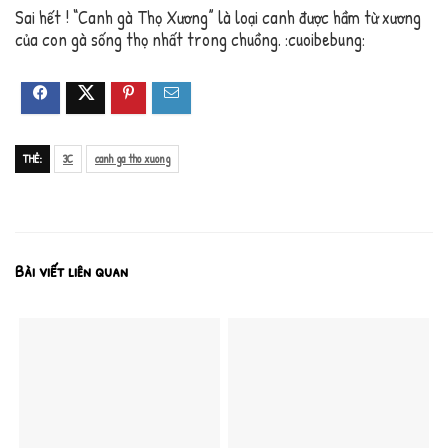
Sai hết ! “Canh gà Thọ Xương” là loại canh được hầm từ xương
của con gà sống thọ nhất trong chuồng. :cuoibebung:
THẺ:
3C
canh ga tho xuong
Bài viết liên quan