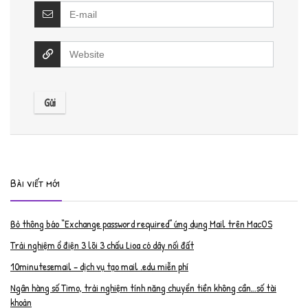
Bài viết mới
Bỏ thông báo “Exchange password required” ứng dụng Mail trên MacOS
Trải nghiệm ổ điện 3 lõi 3 chấu Lioa có dây nối đất
10minutesemail – dịch vụ tạo mail .edu miễn phí
Ngân hàng số Timo, trải nghiệm tính năng chuyển tiền không cần…số tài
khoản