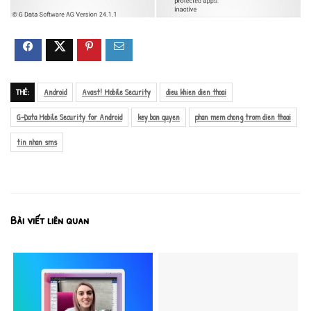
THẺ:
Android
Avast! Mobile Security
dieu khien dien thoai
G-Data Mobile Security for Android
key ban quyen
phan mem chong trom dien thoai
tin nhan sms
Bài viết liên quan