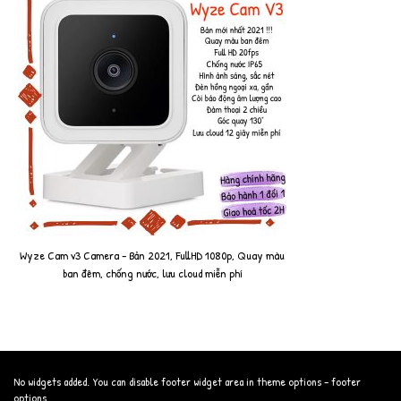
Wyze Cam v3 Camera - Bản 2021, FullHD 1080p, Quay màu
ban đêm, chống nước, lưu cloud miễn phí
No widgets added. You can disable footer widget area in theme options - footer
options