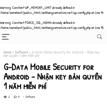
Warning
: Constant WP_MEMORY_LIMIT already defined in
/home/somebest/public_html/anhhangxomonline.net/wp-config.php
on line
94
Warning
: Constant FORCE_SSL_ADMIN already defined in
/home/somebest/public_html/anhhangxomonline.net/wp-config.php
on line
95
Home
»
Software
»
G-Data Mobile Security for Android – Nhận key
bản quyền 1 năm miễn phí
G-Data Mobile Security for
Android – Nhận key bản quyền
1 năm miễn phí
2
0
Software