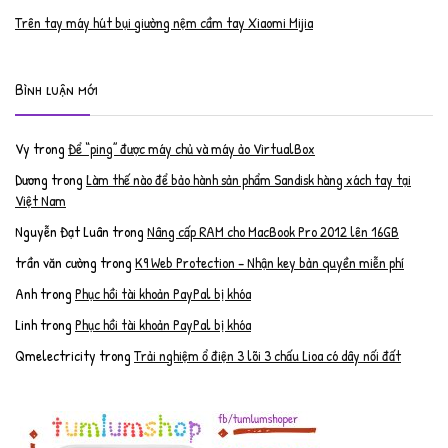
Trên tay máy hút bụi giường nệm cầm tay Xiaomi Mijia
Bình luận mới
Vy
trong
Để “ping” được máy chủ và máy ảo VirtualBox
Dương
trong
Làm thế nào để bảo hành sản phẩm Sandisk hàng xách tay tại
Việt Nam
Nguyễn Đạt Luân
trong
Nâng cấp RAM cho MacBook Pro 2012 lên 16GB
trần văn cường
trong
K9 Web Protection – Nhận key bản quyền miễn phí
Anh
trong
Phục hồi tài khoản PayPal bị khóa
Linh
trong
Phục hồi tài khoản PayPal bị khóa
Qmelectricity
trong
Trải nghiệm ổ điện 3 lõi 3 chấu Lioa có dây nối đất