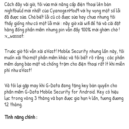
Cách đây vài giờ, tôi vừa mới nâng cấp điện thoại lên bản
nightbuild mới nhất của CyanogenMod9 với hy vọng một số lỗi
đã được sửa. Chả biết lỗi cũ có được sửa hay chưa nhưng tôi
thấy giống như có một lỗi mới : nãy giờ xài wifi để tải và cài đặt
hàng đống phần mềm nhưng pin vẫn đầy 100% mới ghớm chớ !
:v_wassat:
Trước giờ tôi vẫn xài aVast! Mobile Security nhưng lần này, tôi
muốn xài thử một phần mềm khác và tôi biết rõ rằng : các phần
mềm dạng bảo mật và chống trộm cho điện thoại rất ít khi miễn
phí như aVast!
Và tôi lại gặp may khi G-Data đang tặng key bản quyền cho
phần mềm G-Data Mobile Security for Android. Key có hiệu
lực trong vòng 3 tháng và bạn được gia hạn 4 lần, tương đương
12 tháng.
Tính năng chính :