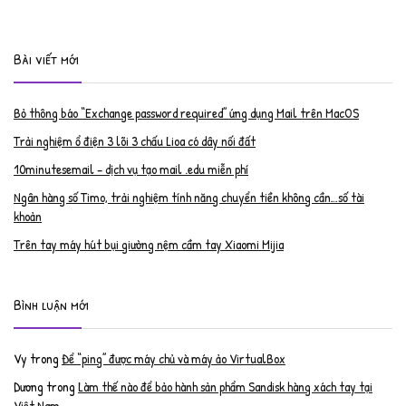
Bài viết mới
Bỏ thông báo “Exchange password required” ứng dụng Mail trên MacOS
Trải nghiệm ổ điện 3 lõi 3 chấu Lioa có dây nối đất
10minutesemail – dịch vụ tạo mail .edu miễn phí
Ngân hàng số Timo, trải nghiệm tính năng chuyển tiền không cần…số tài
khoản
Trên tay máy hút bụi giường nệm cầm tay Xiaomi Mijia
Bình luận mới
Vy
trong
Để “ping” được máy chủ và máy ảo VirtualBox
Dương
trong
Làm thế nào để bảo hành sản phẩm Sandisk hàng xách tay tại
Việt Nam