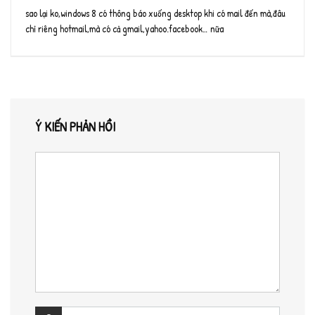
sao lại ko,windows 8 có thông báo xuống desktop khi có mail đến mà,đâu
chỉ riêng hotmail,mà có cả gmail,yahoo.facebook… nữa
Ý KIẾN PHẢN HỒI