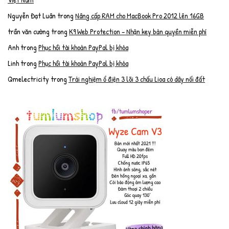
Nguyễn Đạt Luân
trong
Nâng cấp RAM cho MacBook Pro 2012 lên 16GB
trần văn cường
trong
K9 Web Protection – Nhận key bản quyền miễn phí
Anh
trong
Phục hồi tài khoản PayPal bị khóa
Linh
trong
Phục hồi tài khoản PayPal bị khóa
Qmelectricity
trong
Trải nghiệm ổ điện 3 lõi 3 chấu Lioa có dây nối đất