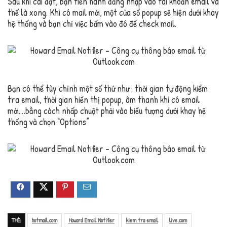
Sau khi cài đặt, bạn tiến hành đăng nhập vào tài khoản email và
thế là xong. Khi có mail mới, một cửa sổ popup sẽ hiện dưới khay
hệ thống và bạn chỉ việc bấm vào đó để check mail.
Bạn có thể tùy chỉnh một số thứ như : thời gian tự động kiểm
tra email, thời gian hiển thị popup, âm thanh khi có email
mới….bằng cách nhấp chuột phải vào biểu tượng dưới khay hệ
thống và chọn “Options”
THẺ:
hotmail.com
Howard Email Notifier
kiem tra email
live.com