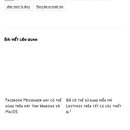
phan mem tu dong
thong bao co email moi
Bài viết liên quan
Facebook Messenger nay có thể
Đã có thể sử dụng miễn phí
dùng trên máy tính Windows và
Lastpass trên tất cả các thiết
MacOS
bị !