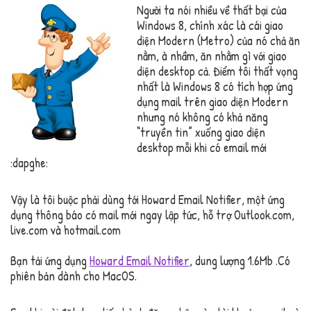
Người ta nói nhiều về thất bại của
Windows 8, chính xác là cái giao
diện Modern (Metro) của nó chả ăn
nằm, à nhầm, ăn nhằm gì với giao
diện desktop cả. Điểm tôi thất vọng
nhất là Windows 8 có tích hợp ứng
dụng mail trên giao diện Modern
nhưng nó không có khả năng
“truyền tin” xuống giao diện
desktop mỗi khi có email mới
:dapghe:
Vậy là tôi buộc phải dùng tới Howard Email Notifier, một ứng
dụng thông báo có mail mới ngay lập tức, hỗ trợ Outlook.com,
live.com và hotmail.com
Bạn tải ứng dụng
Howard Email Notifier
, dung lượng 1.6Mb .Có
phiên bản dành cho MacOS.