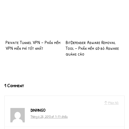
Private Tunnel VPN – Phần mềm
BitDefender Adware Removal
VPN miễn phí tốt nhất
Tool – Phần mềm gỡ bỏ Adware
quảng cáo
1 Comment
Phản hồi
DINHNGO
Tháng 6 28, 2013 at 7:17 chiều