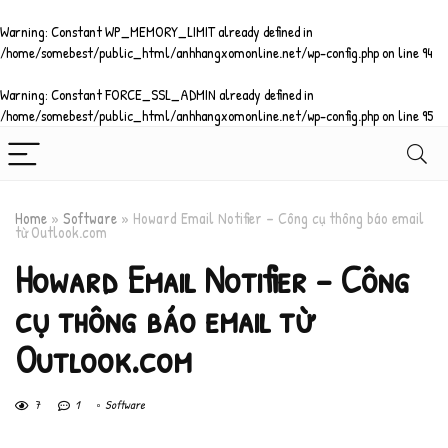
Warning
: Constant WP_MEMORY_LIMIT already defined in
/home/somebest/public_html/anhhangxomonline.net/wp-config.php
on line
94
Warning
: Constant FORCE_SSL_ADMIN already defined in
/home/somebest/public_html/anhhangxomonline.net/wp-config.php
on line
95
Home
»
Software
»
Howard Email Notifier – Công cụ thông báo email
từ Outlook.com
Howard Email Notifier – Công
cụ thông báo email từ
Outlook.com
7
1
Software