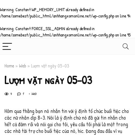
Warning
: Constant WP_MEMORY_LIMIT already defined in
/home/somebest/public_html/anhhangxomonline.net/wp-config.php
on line
94
Warning
: Constant FORCE_SSL_ADMIN already defined in
/home/somebest/public_html/anhhangxomonline.net/wp-config.php
on line
95
Home
»
Web
»
Lượm vặt ngày 05-03
Lượm vặt ngày 05-03
4
1
Web
Hôm qua thằng bạn nó nhắn tin với ý định tổ chức buổi tiệc cho
các nữ nhân dịp 8-3. Nói là ý định chứ nó đã gửi tin nhắn cho
hết cả đám rồi và nói gọi cho tôi, yêu cầu tôi phải là một trong
các nhà tài trợ cho buổi tiệc của nó, hic. Đang đau đầu vì vụ