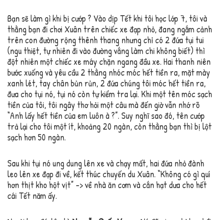
Bạn sẽ làm gì khi bị cướp ? Vào dịp Tết khi tôi học lớp 7, tôi và
thằng bạn đi chơi Xuân trên chiếc xe đạp nhỏ, đang ngắm cảnh
trên con đường rộng thênh thang nhưng chỉ có 2 đứa tụi tui
(ngu thiệt, tự nhiên đi vào đường vắng làm chi không biết) thì
đột nhiên một chiếc xe máy chặn ngang đầu xe. Hai thanh niên
bước xuống và yêu cầu 2 thằng nhóc móc hết tiền ra, mặt mày
xanh lét, tay chân bủn rủn, 2 đứa chúng tôi móc hết tiền ra,
đưa cho tụi nó, tụi nó còn tự kiểm tra lại. Khi một tên móc sạch
tiền của tôi, tôi ngây thơ hỏi một câu mà đến giờ vẫn nhớ rõ
“Anh lấy hết tiền của em luôn à ?”. Suy nghĩ sao đó, tên cướp
trả lại cho tôi một ít, khoảng 20 ngàn, còn thằng bạn thì bị lột
sạch hơn 50 ngàn.
Sau khi tụi nó ung dung lên xe và chạy mất, hai đứa nhỏ đành
leo lên xe đạp đi về, kết thúc chuyến du Xuân. “Không có gì quí
hơn thịt kho hột vịt” -> về nhà ăn cơm và cắn hạt dưa cho hết
cái Tết năm ấy.