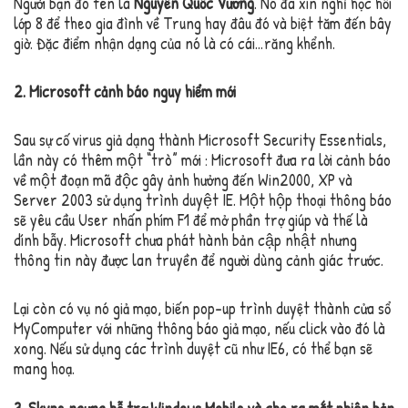
Người bạn đó tên là
Nguyễn Quốc Vương
. Nó đã xin nghỉ học hồi
lớp 8 để theo gia đình về Trung hay đâu đó và biệt tăm đến bây
giờ. Đặc điểm nhận dạng của nó là có cái…răng khểnh.
2. Microsoft cảnh báo nguy hiểm mới
Sau sự cố virus giả dạng thành Microsoft Security Essentials,
lần này có thêm một “trò” mới : Microsoft đưa ra lời cảnh báo
về một đoạn mã độc gây ảnh hưởng đến Win2000, XP và
Server 2003 sử dụng trình duyệt IE. Một hộp thoại thông báo
sẽ yêu cầu User nhấn phím F1 để mở phần trợ giúp và thế là
dính bẫy. Microsoft chưa phát hành bản cập nhật nhưng
thông tin này được lan truyền để người dùng cảnh giác trước.
Lại còn có vụ nó giả mạo, biến pop-up trình duyệt thành cửa sổ
MyComputer với những thông báo giả mạo, nếu click vào đó là
xong. Nếu sử dụng các trình duyệt cũ như IE6, có thể bạn sẽ
mang hoạ.