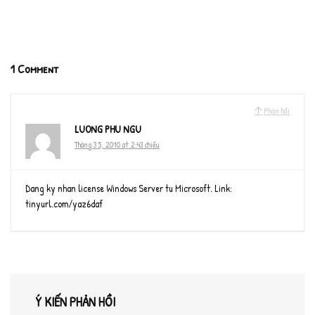
1 Comment
Phản hồi
LUONG PHU NGU
Tháng 3 5, 2010 at 2:43 chiều
Dang ky nhan license Windows Server tu Microsoft. Link:
tinyurl.com/yaz6daf
Ý KIẾN PHẢN HỒI