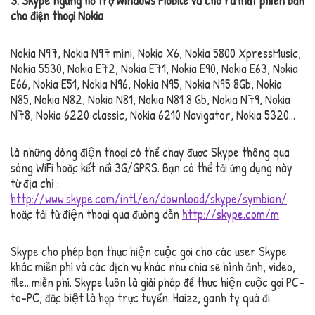
3. Skype ngưng hỗ trợ Windows Mobile và cho ra mắt phiên bản
cho điện thoại Nokia
Nokia N97, Nokia N97 mini, Nokia X6, Nokia 5800 XpressMusic,
Nokia 5530, Nokia E72, Nokia E71, Nokia E90, Nokia E63, Nokia
E66, Nokia E51, Nokia N96, Nokia N95, Nokia N95 8Gb, Nokia
N85, Nokia N82, Nokia N81, Nokia N81 8 Gb, Nokia N79, Nokia
N78, Nokia 6220 classic, Nokia 6210 Navigator, Nokia 5320…
là những dòng điện thoại có thể chạy được Skype thông qua
sóng WiFi hoặc kết nối 3G/GPRS. Bạn có thể tải ứng dụng này
từ địa chỉ :
http://www.skype.com/intl/en/download/skype/symbian/
hoặc tải từ điện thoại qua đường dẫn
http://skype.com/m
Skype cho phép bạn thực hiện cuộc gọi cho các user Skype
khác miễn phí và các dịch vụ khác như chia sẽ hình ảnh, video,
file…miễn phí. Skype luôn là giải pháp để thực hiện cuộc gọi PC-
to-PC, đặc biệt là họp trực tuyến. Haizz, ganh tỵ quá đi.