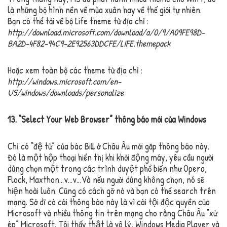
là những bộ hình nền về mùa xuân hay về thế giới tự nhiên.
Bạn có thể tải về bộ Life theme từ địa chỉ :
http://download.microsoft.com/download/a/0/9/A09FE98D-
BA2D-4F82-94C9-2E92563DDCFE/LIFE.themepack
Hoặc xem toàn bộ các theme từ địa chỉ :
http://windows.microsoft.com/en-
US/windows/downloads/personalize
13. “Select Your Web Browser” thông báo mới của Windows
Chỉ có “đệ tử” của bác Bill ở Châu Âu mới gặp thông báo này.
Đó là một hộp thoại hiển thị khi khởi động máy, yêu cầu người
dùng chọn một trong các trình duyệt phổ biến như Opera,
Flock, Maxthon…v…v…Và nếu người dùng không chọn, nó sẽ
hiện hoài luôn. Cũng có cách gỡ nó và bạn có thể search trên
mạng. Sở dĩ có cái thông báo này là vì cái tội độc quyền của
Microsoft và nhiều thông tin trên mạng cho rằng Châu Âu “xử
ép” Microsoft. Tôi thấy thật là vô lý, Windows Media Player và