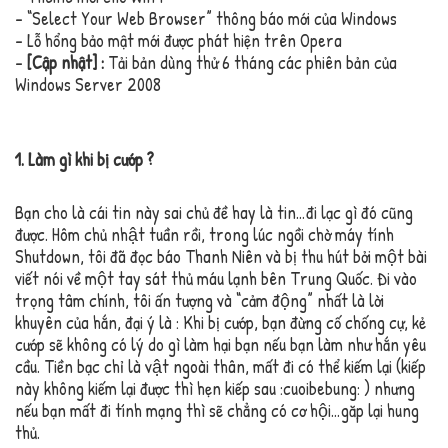
– “Select Your Web Browser” thông báo mới của Windows
– Lỗ hổng bảo mật mới được phát hiện trên Opera
–
[Cập nhật] :
Tải bản dùng thử 6 tháng các phiên bản của
Windows Server 2008
1. Làm gì khi bị cướp ?
Bạn cho là cái tin này sai chủ đề hay là tin…đi lạc gì đó cũng
được. Hôm chủ nhật tuần rồi, trong lúc ngồi chờ máy tính
Shutdown, tôi đã đọc báo Thanh Niên và bị thu hút bởi một bài
viết nói về một tay sát thủ máu lạnh bên Trung Quốc. Đi vào
trọng tâm chính, tôi ấn tượng và “cảm động” nhất là lời
khuyên của hắn, đại ý là : Khi bị cướp, bạn đừng cố chống cự, kẻ
cướp sẽ không có lý do gì làm hại bạn nếu bạn làm như hắn yêu
cầu. Tiền bạc chỉ là vật ngoài thân, mất đi có thể kiếm lại (kiếp
này không kiếm lại được thì hẹn kiếp sau :cuoibebung: ) nhưng
nếu bạn mất đi tính mạng thì sẽ chẳng có cơ hội…gặp lại hung
thủ.