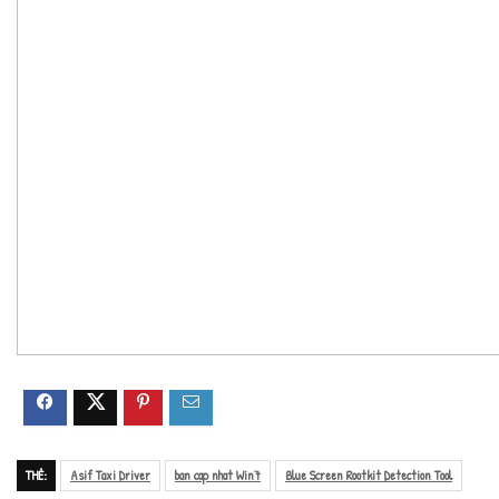
THẺ:
Asif Taxi Driver
ban cap nhat Win7
Blue Screen Rootkit Detection Tool