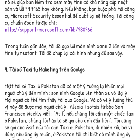
nó sẽ giúp bạn kiểm tra xem máy tính có khả năng cập nhật
bản vá lỗi 977165 hay không. Nếu không, bạn buộc phải tải công
cụ Microsoft Security Essential để quét lại hệ thống. Tải công
cụ chuẩn đoán từ địa chỉ :
http://support.microsoft.com/kb/980966
Trong tuần gần đây, tôi đã gặp lỗi màn hình xanh 2 lần và máy
tính tự restart. Tôi đã chụp lại cái hình nhưng để sau vậy.
9. Tài xế Taxi tự Maketing trên Goolge
Một tài xế Taxi ở Pakistan đã có một ý tưởng lạ khiến mọi
người chú ý đến mình : sơn hình Google lên thân xe với đại ý :
Mọi người có thể tìm thấy tôi qua Google. Và có vẻ ý tưởng thú
vị này đã được mọi người chú ý . Alexia Tsotsis từ báo San
Francisco Weekly viết : “Asif, nếu chúng tôi cần một chiếc taxi
ở Pakistan, chúng tôi hứa là sẽ gọi cho anh đầu tiên“. Tôi cũng
sẽ gọi cho Asif nếu tôi cần Taxi ở…Pakistan, dĩ nhiên rồi, bởi vì
đúng như ông ấy muốn, ở Pakistan tôi chỉ biết có mình ông ấy