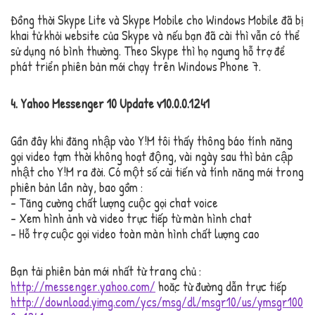
Đồng thời Skype Lite và Skype Mobile cho Windows Mobile đã bị
khai tử khỏi website của Skype và nếu bạn đã cài thì vẫn có thể
sử dụng nó bình thường. Theo Skype thì họ ngưng hỗ trợ để
phát triển phiên bản mới chạy trên Windows Phone 7.
4. Yahoo Messenger 10 Update v10.0.0.1241
Gần đây khi đăng nhập vào Y!M tôi thấy thông báo tính năng
gọi video tạm thời không hoạt động, vài ngày sau thì bản cập
nhật cho Y!M ra đời. Có một số cải tiến và tính năng mới trong
phiên bản lần này, bao gồm :
– Tăng cường chất lượng cuộc gọi chat voice
– Xem hình ảnh và video trực tiếp từ màn hình chat
– Hỗ trợ cuộc gọi video toàn màn hình chất lượng cao
Bạn tải phiên bản mới nhất từ trang chủ :
http://messenger.yahoo.com/
hoặc từ đường dẫn trực tiếp
http://download.yimg.com/ycs/msg/dl/msgr10/us/ymsgr100