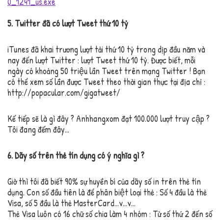
0_1241_us.exe
5. Twitter đã có lượt Tweet thứ 10 tỷ
iTunes đã khai trương lượt tải thứ 10 tỷ trong dịp đầu năm và
nay đến lượt Twitter : lượt Tweet thứ 10 tỷ. Được biết, mỗi
ngày có khoảng 50 triệu lần Tweet trên mạng Twitter ! Bạn
có thể xem số lần được Tweet theo thời gian thực tại địa chỉ :
http://popacular.com/gigatweet/
Kế tiếp sẽ là gì đây ? Anhhangxom đạt 100.000 lượt truy cập ?
Tôi đang đếm đây…
6. Dãy số trên thẻ tín dụng có ý nghĩa gì ?
Giờ thì tôi đã biết 90% sự huyền bí của dãy số in trên thẻ tín
dụng. Con số đầu tiên là để phân biệt loại thẻ : Số 4 đầu là thẻ
Visa, số 5 đầu là thẻ MasterCard…v…v…
Thẻ Visa luôn có 16 chữ số chia làm 4 nhóm : Từ số thứ 2 đến số