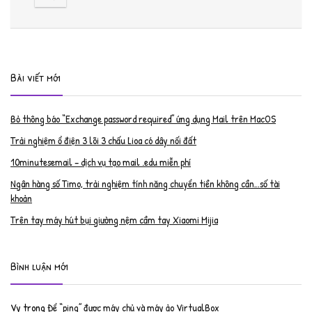
Bài viết mới
Bỏ thông báo “Exchange password required” ứng dụng Mail trên MacOS
Trải nghiệm ổ điện 3 lõi 3 chấu Lioa có dây nối đất
10minutesemail – dịch vụ tạo mail .edu miễn phí
Ngân hàng số Timo, trải nghiệm tính năng chuyển tiền không cần…số tài
khoản
Trên tay máy hút bụi giường nệm cầm tay Xiaomi Mijia
Bình luận mới
Vy
trong
Để “ping” được máy chủ và máy ảo VirtualBox