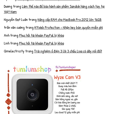
Dương
trong
Làm thế nào để bảo hành sản phẩm Sandisk hàng xách tay tại
Việt Nam
Nguyễn Đạt Luân
trong
Nâng cấp RAM cho MacBook Pro 2012 lên 16GB
trần văn cường
trong
K9 Web Protection – Nhận key bản quyền miễn phí
Anh
trong
Phục hồi tài khoản PayPal bị khóa
Linh
trong
Phục hồi tài khoản PayPal bị khóa
Qmelectricity
trong
Trải nghiệm ổ điện 3 lõi 3 chấu Lioa có dây nối đất