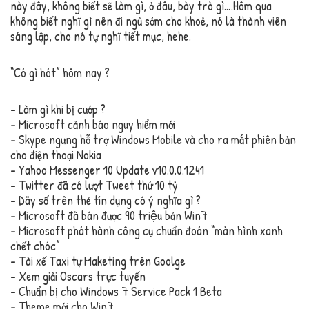
này đây, không biết sẽ làm gì, ở đâu, bày trò gì….Hôm qua
không biết nghĩ gì nên đi ngủ sớm cho khoẻ, nó là thành viên
sáng lập, cho nó tự nghĩ tiết mục, hehe.
“Có gì hót” hôm nay ?
– Làm gì khi bị cướp ?
– Microsoft cảnh báo nguy hiểm mới
– Skype ngưng hỗ trợ Windows Mobile và cho ra mắt phiên bản
cho điện thoại Nokia
– Yahoo Messenger 10 Update v10.0.0.1241
– Twitter đã có lượt Tweet thứ 10 tỷ
– Dãy số trên thẻ tín dụng có ý nghĩa gì ?
– Microsoft đã bán được 90 triệu bản Win7
– Microsoft phát hành công cụ chuẩn đoán “màn hình xanh
chết chóc”
– Tài xế Taxi tự Maketing trên Goolge
– Xem giải Oscars trực tuyến
– Chuẩn bị cho Windows 7 Service Pack 1 Beta
– Theme mới cho Win7