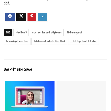
đặt.
THẺ:
Maxthon 3
maxthon for android phones
tinh nang moi
trinh duyet maxthon
trinh duyet web cho dien thoai
trinh duyet web tot nhat
Bài viết liên quan