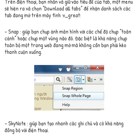
Trên điện thoại, bạn nhấn và giữ vào tiêu đề của tab, một menu
sẽ hiện ra và chọn “Download all tabs” để nhận danh sách các
tab đang mở trên máy tính :v_great:
– Snap : giúp bạn chụp ảnh màn hình với các chế độ chụp “toàn
cảnh” hoặc chụp một vùng nào đó. Đặc biệt là khả năng chụp
toàn bộ một trang web đang mở mà không cần bạn phải kéo
thanh cuộn xuống.
– SkyNote : giúp bạn tạo nhanh các ghi chú và có khả năng
đồng bộ với điện thoại.