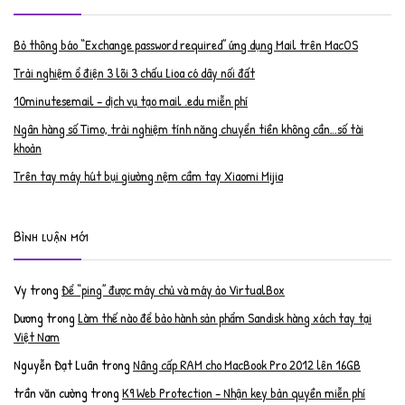
Bỏ thông báo “Exchange password required” ứng dụng Mail trên MacOS
Trải nghiệm ổ điện 3 lõi 3 chấu Lioa có dây nối đất
10minutesemail – dịch vụ tạo mail .edu miễn phí
Ngân hàng số Timo, trải nghiệm tính năng chuyển tiền không cần…số tài
khoản
Trên tay máy hút bụi giường nệm cầm tay Xiaomi Mijia
Bình luận mới
Vy
trong
Để “ping” được máy chủ và máy ảo VirtualBox
Dương
trong
Làm thế nào để bảo hành sản phẩm Sandisk hàng xách tay tại
Việt Nam
Nguyễn Đạt Luân
trong
Nâng cấp RAM cho MacBook Pro 2012 lên 16GB
trần văn cường
trong
K9 Web Protection – Nhận key bản quyền miễn phí