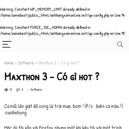
Warning
: Constant WP_MEMORY_LIMIT already defined in
/home/somebest/public_html/anhhangxomonline.net/wp-config.php
on line
94
Warning
: Constant FORCE_SSL_ADMIN already defined in
/home/somebest/public_html/anhhangxomonline.net/wp-config.php
on line
95
Home
»
Software
»
Maxthon 3 – Có gì hot ?
Maxthon 3 – Có gì hot ?
8
5
Software
Cứ mỗi lần giặt đồ xong là trời mưa. Đcm ! (P/s : Điên cả máu !)
:cuoibebung:
Mặc dù tôi vẫn xài Firefox nhưng một khi kêu tôi xài một trình