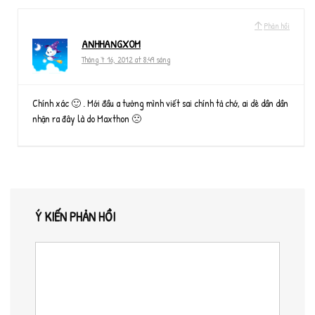
Phản hồi
ANHHANGXOM
Tháng 7 16, 2012 at 8:49 sáng
Chính xác 🙂 . Mới đầu a tưởng mình viết sai chính tả chớ, ai dè dần dần
nhận ra đây là do Maxthon 🙁
Ý KIẾN PHẢN HỒI