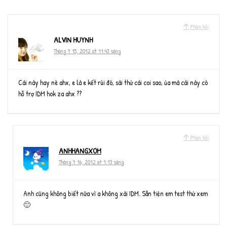
Phản hồi
ALVIN HUYNH
Tháng 7 15, 2012 at 11:43 sáng
Cái này hay nè ahx, e là e kết rùi đó, sài thử cái coi sao, ủa mà cái này có
hỗ trợ IDM hok za ahx ??
Phản hồi
ANHHANGXOM
Tháng 7 16, 2012 at 1:13 sáng
Anh cũng không biết nữa vì a không xài IDM. Sẵn tiện em test thử xem
🙂