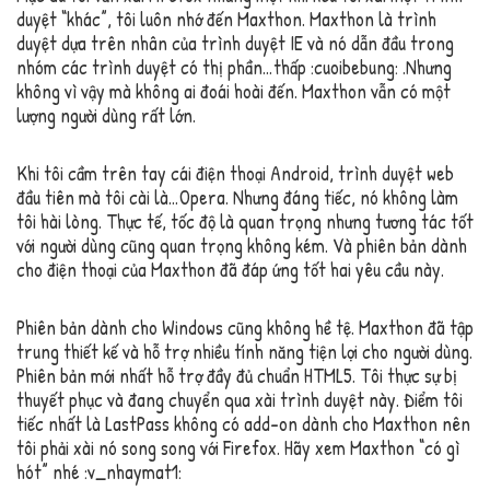
duyệt “khác”, tôi luôn nhớ đến Maxthon. Maxthon là trình
duyệt dựa trên nhân của trình duyệt IE và nó dẫn đầu trong
nhóm các trình duyệt có thị phần…thấp :cuoibebung: .Nhưng
không vì vậy mà không ai đoái hoài đến. Maxthon vẫn có một
lượng người dùng rất lớn.
Khi tôi cầm trên tay cái điện thoại Android, trình duyệt web
đầu tiên mà tôi cài là…Opera. Nhưng đáng tiếc, nó không làm
tôi hài lòng. Thực tế, tốc độ là quan trọng nhưng tương tác tốt
với người dùng cũng quan trọng không kém. Và phiên bản dành
cho điện thoại của Maxthon đã đáp ứng tốt hai yêu cầu này.
Phiên bản dành cho Windows cũng không hề tệ. Maxthon đã tập
trung thiết kế và hỗ trợ nhiều tính năng tiện lợi cho người dùng.
Phiên bản mới nhất hỗ trợ đầy đủ chuẩn HTML5. Tôi thực sự bị
thuyết phục và đang chuyển qua xài trình duyệt này. Điểm tôi
tiếc nhất là LastPass không có add-on dành cho Maxthon nên
tôi phải xài nó song song với Firefox. Hãy xem Maxthon “có gì
hót” nhé :v_nhaymat1: