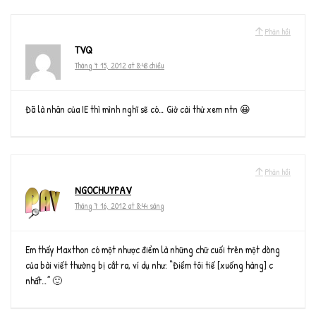
Phản hồi
TVQ
Tháng 7 15, 2012 at 8:48 chiều
Đã là nhân của IE thì mình nghĩ sẽ có… Giờ cài thử xem ntn 😀
Phản hồi
NGOCHUYPAV
Tháng 7 16, 2012 at 8:44 sáng
Em thấy Maxthon có một nhược điểm là những chữ cuối trên một dòng
của bài viết thường bị cắt ra, ví dụ như: “Điểm tôi tiế [xuống hàng] c
nhất…” 🙂