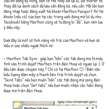
Sau khi đăng ký xong, bạn có thể thay đổi lại ID, đổi Avatar và
thay đổi lại danh sách dữ liệu cần đồng bộ, nếu cần. Mỗi lần bạn
đăng nhập hoặc đăng xuất tài khoản Maxthon Passport thì tài
khoản (nếu có) của bạn tại các trang web đang mở (ví dụ như
facebook) bằng Maxthon cũng sẽ tự động bị “đá”, bạn nên lưu
ý điều này.
Dưới đây là một số tính năng nổi trội của Maxthon và bạn sẽ
hiểu vì sao nhiều người thích nó :
– Maxthon Tab Sync : giúp bạn “bắn” các tab đang mở từ máy
tính vào trình duyệt Maxthon trên điện thoại và ngược lại :). Ở
đâu làm được chuyện này ? Chỉ có tại Maxthon 🙂 ! Bấm vào
biểu tượng đám mây ở thanh bên trái trình duyệt và chọn
“Send Tabs” nếu bạn muốn “bắn” các tab đang mở sang điện
thoại hoặc chọn “Get tabs” nếu bạn muốn nhận các tabs đang
được mở trên điện thoại.