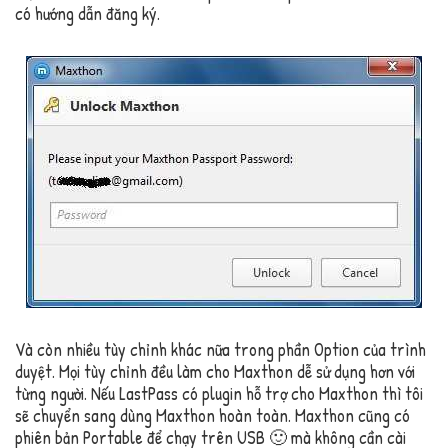
có hướng dẫn đăng ký.
Và còn nhiều tùy chỉnh khác nữa trong phần Option của trình
duyệt. Mọi tùy chỉnh đều làm cho Maxthon dễ sử dụng hơn với
từng người. Nếu LastPass có plugin hỗ trợ cho Maxthon thì tôi
sẽ chuyển sang dùng Maxthon hoàn toàn. Maxthon cũng có
phiên bản Portable để chạy trên USB 🙂 mà không cần cài