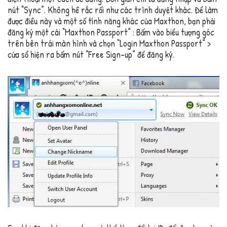
nút “Sync”. Không hề rắc rối như các trình duyệt khác. Để làm
được điều này và một số tính năng khác của Maxthon, bạn phải
đăng ký một cái “Maxthon Passport” : Bấm vào biểu tượng góc
trên bên trái màn hình và chọn “Login Maxthon Passport” >
cửa sổ hiện ra bấm nút “Free Sign-up” để đăng ký.