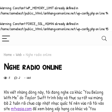
Warning
: Constant WP_MEMORY_LIMIT already defined in
/home/somebest/public_html/anhhangxomonline.net/wp-config.php
on line
94
Warning
: Constant FORCE_SSL_ADMIN already defined in
/home/somebest/public_html/anhhangxomonline.net/wp-config.php
on line
95
Home
»
Web
»
Nghe radio online
Nghe radio online
5
2
Web
Khi viết những dòng này, tôi đang nghe ca khúc “You Belong
With Me” do Taylor Swift trình bày và thực sự rất vui mừng.
Đã 2 tuần rồi chưa cập nhật nhạc quốc tế nên vừa rồi tôi vào
site
mtvasia.com
để xem bảng xếp hạng ca khúc và “You