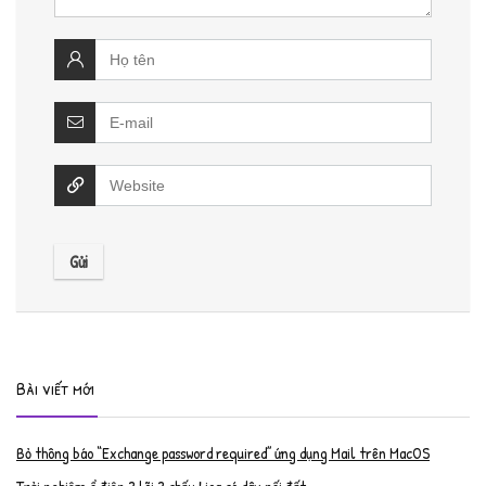
Bài viết mới
Bỏ thông báo “Exchange password required” ứng dụng Mail trên MacOS