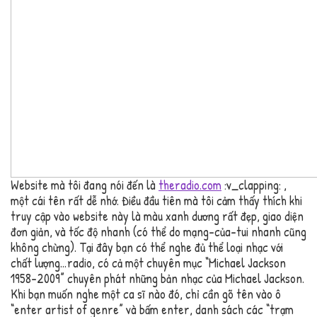
Website mà tôi đang nói đến là
theradio.com
:v_clapping: ,
một cái tên rất dễ nhớ. Điều đầu tiên mà tôi cảm thấy thích khi
truy cập vào website này là màu xanh dương rất đẹp, giao diện
đơn giản, và tốc độ nhanh (có thể do mạng-của-tui nhanh cũng
không chừng). Tại đây bạn có thể nghe đủ thể loại nhạc với
chất lượng…radio, có cả một chuyên mục “Michael Jackson
1958-2009” chuyên phát những bản nhạc của Michael Jackson.
Khi bạn muốn nghe một ca sĩ nào đó, chỉ cần gõ tên vào ô
“enter artist of genre” và bấm enter, danh sách các “trạm