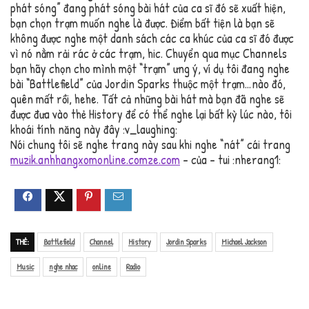
phát sóng” đang phát sóng bài hát của ca sĩ đó sẽ xuất hiện,
bạn chọn trạm muốn nghe là được. Điểm bất tiện là bạn sẽ
không được nghe một danh sách các ca khúc của ca sĩ đó được
vì nó nằm rải rác ở các trạm, hic. Chuyển qua mục Channels
bạn hãy chọn cho mình một “trạm” ưng ý, ví dụ tôi đang nghe
bài “Battlefield” của Jordin Sparks thuộc một trạm…nào đó,
quên mất rồi, hehe. Tất cả những bài hát mà bạn đã nghe sẽ
được đưa vào thẻ History để có thể nghe lại bất kỳ lúc nào, tôi
khoái tính năng này đây :v_laughing:
Nói chung tôi sẽ nghe trang này sau khi nghe “nát” cái trang
muzik.anhhangxomonline.comze.com
– của – tui :nherang1:
THẺ:
Battlefield
Channel
History
Jordin Sparks
Michael Jackson
Music
nghe nhac
online
Radio