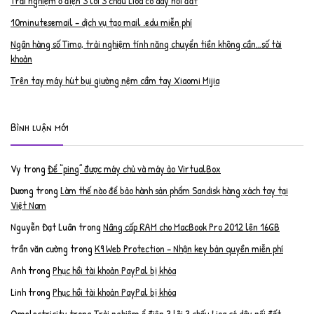
Trải nghiệm ổ điện 3 lõi 3 chấu Lioa có dây nối đất
10minutesemail – dịch vụ tạo mail .edu miễn phí
Ngân hàng số Timo, trải nghiệm tính năng chuyển tiền không cần…số tài
khoản
Trên tay máy hút bụi giường nệm cầm tay Xiaomi Mijia
Bình luận mới
Vy
trong
Để “ping” được máy chủ và máy ảo VirtualBox
Dương
trong
Làm thế nào để bảo hành sản phẩm Sandisk hàng xách tay tại
Việt Nam
Nguyễn Đạt Luân
trong
Nâng cấp RAM cho MacBook Pro 2012 lên 16GB
trần văn cường
trong
K9 Web Protection – Nhận key bản quyền miễn phí
Anh
trong
Phục hồi tài khoản PayPal bị khóa
Linh
trong
Phục hồi tài khoản PayPal bị khóa
Qmelectricity
trong
Trải nghiệm ổ điện 3 lõi 3 chấu Lioa có dây nối đất