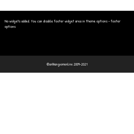
No widgets added. You can disable footer widget area in theme options - footer
options
©anhhangxomonline 2009-2021