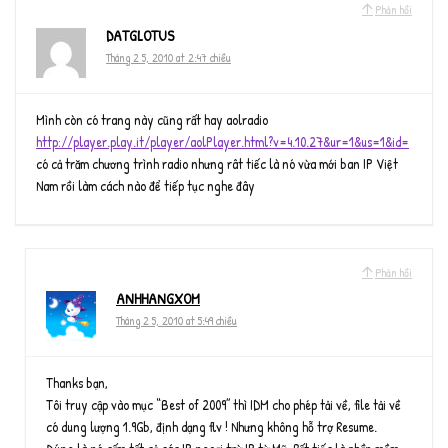
Phản hồi
DATGLOTUS
Tháng 2 5, 2010 at 2:47 chiều
Mình còn có trang này cũng rất hay aolradio
http://player.play.it/player/aolPlayer.html?v=4.10.27&ur=1&us=1&id=
có cả trăm chương trình radio nhưng rât tiếc là nó vừa mới ban IP Việt
Nam rồi làm cách nào để tiếp tục nghe đây
Phản hồi
ANHHANGXOM
Tháng 2 5, 2010 at 5:49 chiều
Thanks bạn,
Tôi truy cập vào mục “Best of 2009” thì IDM cho phép tải về, file tải về
có dung lượng 1.9Gb, định dạng flv ! Nhưng không hỗ trợ Resume.