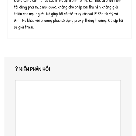
Đúng là nó cấm tất cả các IP ngoại trừ IP từ Mỹ. Rất tiếc là phần mềm
tôi dùng phải mua mới được, không cho phép xài thử nên không giới
thiệu cho mọi người. Nó giúp tôi có thể truy cập với IP đến từ Mỹ và
Anh. Nó khác với phương pháp sử dụng proxy thông thường. Có dịp tôi
sẽ giới thiệu.
Ý KIẾN PHẢN HỒI