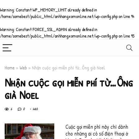
Warning
: Constant WP_MEMORY_LIMIT already defined in
/home/somebest/public_html/anhhangxomonline.net/wp-config.php
on line
94
Warning
: Constant FORCE_SSL_ADMIN already defined in
/home/somebest/public_html/anhhangxomonline.net/wp-config.php
on line
95
Home
»
Web
»
Nhận cuộc gọi miễn phí từ…Ông già Noel
Nhận cuộc gọi miễn phí từ…Ông
già Noel
6
0
Web
Cuộc gọi miễn phí này chỉ dành
cho những ai có số điện thoại ở