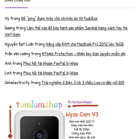
Vy
trong
Để “ping” được máy chủ và máy ảo VirtualBox
Dương
trong
Làm thế nào để bảo hành sản phẩm Sandisk hàng xách tay tại
Việt Nam
Nguyễn Đạt Luân
trong
Nâng cấp RAM cho MacBook Pro 2012 lên 16GB
trần văn cường
trong
K9 Web Protection – Nhận key bản quyền miễn phí
Anh
trong
Phục hồi tài khoản PayPal bị khóa
Linh
trong
Phục hồi tài khoản PayPal bị khóa
Qmelectricity
trong
Trải nghiệm ổ điện 3 lõi 3 chấu Lioa có dây nối đất