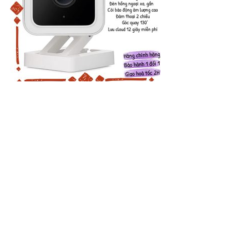
Wyze Cam v3 Camera - Bản 2021, FullHD 1080p, Quay màu
ban đêm, chống nước, lưu cloud miễn phí
No widgets added. You can disable footer widget area in theme options - footer
options