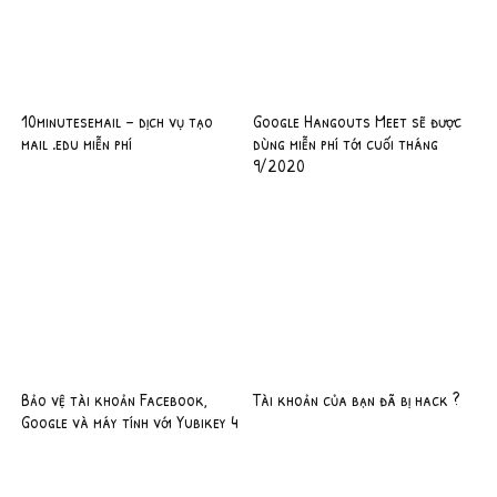
10minutesemail – dịch vụ tạo
Google Hangouts Meet sẽ được
mail .edu miễn phí
dùng miễn phí tới cuối tháng
9/2020
Bảo vệ tài khoản Facebook,
Tài khoản của bạn đã bị hack ?
Google và máy tính với Yubikey 4