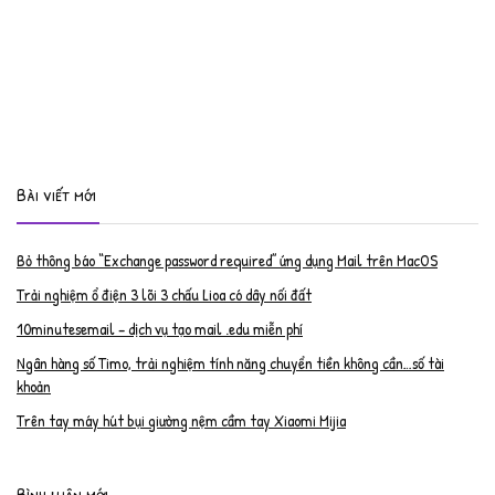
Bài viết mới
Bỏ thông báo “Exchange password required” ứng dụng Mail trên MacOS
Trải nghiệm ổ điện 3 lõi 3 chấu Lioa có dây nối đất
10minutesemail – dịch vụ tạo mail .edu miễn phí
Ngân hàng số Timo, trải nghiệm tính năng chuyển tiền không cần…số tài
khoản
Trên tay máy hút bụi giường nệm cầm tay Xiaomi Mijia
Bình luận mới