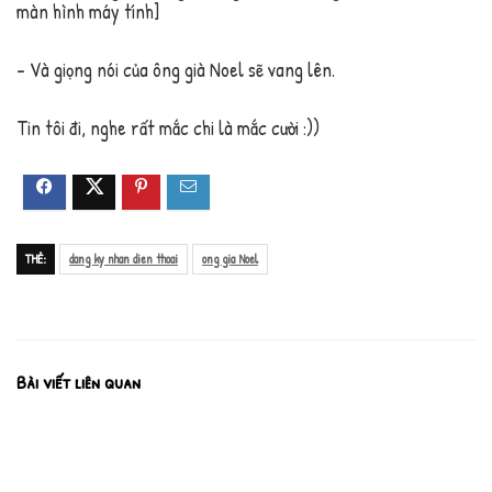
màn hình máy tính]
– Và giọng nói của ông già Noel sẽ vang lên.
Tin tôi đi, nghe rất mắc chi là mắc cười :))
THẺ:
dang ky nhan dien thoai
ong gia Noel
Bài viết liên quan