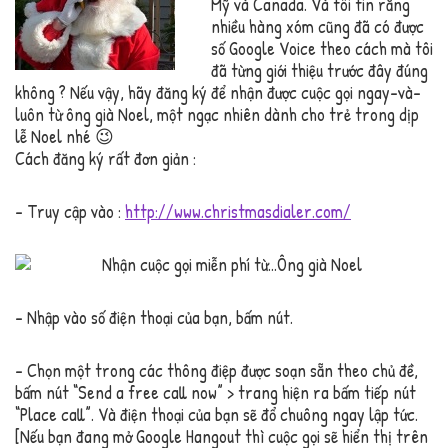
Mỹ và Canada. Và tôi tin rằng
nhiều hàng xóm cũng đã có được
số Google Voice theo cách mà tôi
đã từng giới thiệu trước đây đúng
không ? Nếu vậy, hãy đăng ký để nhận được cuộc gọi ngay-và-
luôn từ ông già Noel, một ngạc nhiên dành cho trẻ trong dịp
lễ Noel nhé 😉
Cách đăng ký rất đơn giản :
– Truy cập vào :
http://www.christmasdialer.com/
– Nhập vào số điện thoại của bạn, bấm nút.
– Chọn một trong các thông điệp được soạn sẵn theo chủ đề,
bấm nút “Send a free call now” > trang hiện ra bấm tiếp nút
“Place call”. Và điện thoại của bạn sẽ đổ chuông ngay lập tức.
[Nếu bạn đang mở Google Hangout thì cuộc gọi sẽ hiển thị trên