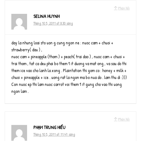
Phản hồi
SELINA HUYNH
Tháng 10 5, 2011 at 8:30 sáng
day la nhung loai sto uon g cung ngon ne : nuoc cam + chuoi +
strawberry( dau ) ,
nuoc cam + pineapple (thom ) + peach( trai dao ) , nuoc cam + chuoi +
trai thom , tat ca deu phai bo them 1 it duong va mat ong , va sau do thi
them ice vao cho lanh la xong . Plaintation thi gom co : honey + milk +
chuoi + pineapple + ice . uong rat la ngon ma bo nua do . lam thu di :)))
Con nuoc ep thi lam nuoc carrot voi them 1 it gung cho vao thi uong
ngon lam .
Phản hồi
PHẠM TRUNG HIẾU
Tháng 10 5, 2011 at 11:47 sáng