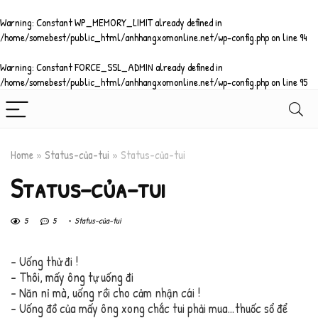
Warning
: Constant WP_MEMORY_LIMIT already defined in
/home/somebest/public_html/anhhangxomonline.net/wp-config.php
on line
94
Warning
: Constant FORCE_SSL_ADMIN already defined in
/home/somebest/public_html/anhhangxomonline.net/wp-config.php
on line
95
Home
»
Status-của-tui
»
Status-của-tui
Status-của-tui
5
5
Status-của-tui
– Uống thử đi !
– Thôi, mấy ông tự uống đi
– Năn nỉ mà, uống rồi cho cảm nhận cái !
– Uống đồ của mấy ông xong chắc tui phải mua…thuốc sổ để