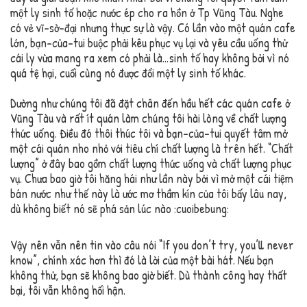
một ly sinh tố hoặc nước ép cho ra hồn ở Tp Vũng Tàu. Nghe
có vẻ vĩ-sờ-đại nhưng thực sự là vậy. Có lần vào một quán cafe
lớn, bạn-của-tui buộc phải kêu phục vụ lại và yêu cầu uống thử
cái ly vừa mang ra xem có phải là…sinh tố hay không bởi vì nó
quá tệ hại, cuối cùng nó được đổi một ly sinh tố khác.
Dường như chúng tôi đã đặt chân đến hầu hết các quán cafe ở
Vũng Tàu và rất ít quán làm chúng tôi hài lòng về chất lượng
thức uống. Điều đó thôi thúc tôi và bạn-của-tui quyết tâm mở
một cái quán nho nhỏ với tiêu chí chất lượng là trên hết. “Chất
lượng” ở đây bao gồm chất lượng thức uống và chất lượng phục
vụ. Chưa bao giờ tôi hăng hái như lần này bởi vì mở một cái tiệm
bán nước như thế này là ước mơ thầm kín của tôi bấy lâu nay,
dù không biết nó sẽ phá sản lúc nào :cuoibebung:
Vậy nên vẫn nên tin vào câu nói “If you don’t try, you’ll never
know”, chính xác hơn thì đó là lời của một bài hát. Nếu bạn
không thử, bạn sẽ không bao giờ biết. Dù thành công hay thất
bại, tôi vẫn không hối hận.