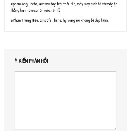
@phamlong : hehe, ước mơ tay trái thôi. Hic, máy xay sinh tố và máy ép
thằng bạn nó mua từ trước rồi :((
@Phạm Trung Hiếu, zincafe : hehe, hy vọng nó không bị dẹp tiệm.
Ý KIẾN PHẢN HỒI