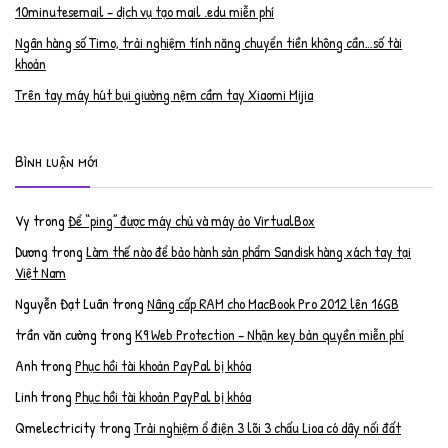
10minutesemail – dịch vụ tạo mail .edu miễn phí
Ngân hàng số Timo, trải nghiệm tính năng chuyển tiền không cần…số tài
khoản
Trên tay máy hút bụi giường nệm cầm tay Xiaomi Mijia
Bình luận mới
Vy
trong
Để “ping” được máy chủ và máy ảo VirtualBox
Dương
trong
Làm thế nào để bảo hành sản phẩm Sandisk hàng xách tay tại
Việt Nam
Nguyễn Đạt Luân
trong
Nâng cấp RAM cho MacBook Pro 2012 lên 16GB
trần văn cường
trong
K9 Web Protection – Nhận key bản quyền miễn phí
Anh
trong
Phục hồi tài khoản PayPal bị khóa
Linh
trong
Phục hồi tài khoản PayPal bị khóa
Qmelectricity
trong
Trải nghiệm ổ điện 3 lõi 3 chấu Lioa có dây nối đất