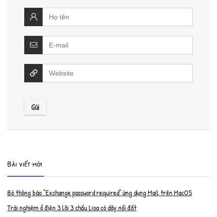
Bài viết mới
Bỏ thông báo “Exchange password required” ứng dụng Mail trên MacOS
Trải nghiệm ổ điện 3 lõi 3 chấu Lioa có dây nối đất