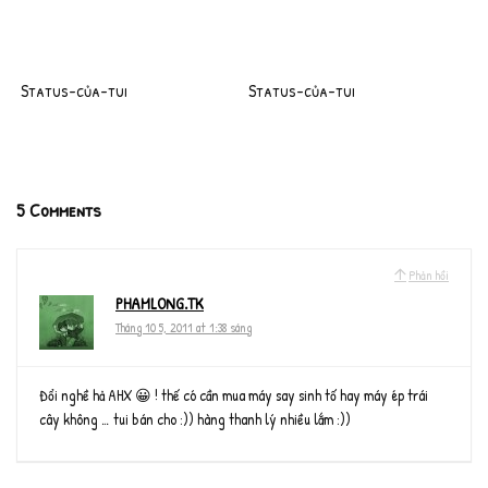
Status-của-tui
Status-của-tui
5 Comments
Phản hồi
PHAMLONG.TK
Tháng 10 5, 2011 at 1:38 sáng
Đổi nghề hả AHX 😀 ! thế có cần mua máy say sinh tố hay máy ép trái
cây không … tui bán cho :)) hàng thanh lý nhiều lắm :))