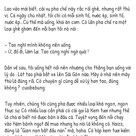
Lao vào mới biết, cái vụ pha chế này rắc rối ghê, nhưng rất thú
vị. Cả ngày chủ nhật, tôi chỉ có mỗi sinh tố, nước ép, sinh tố,
nước ép…Cứ thế mà uống, khỏi ăn cơm. Có lần pha chế ra một
loại ghê ghớm đến nỗi bạn tôi nó nói :
– Tao nghĩ mình không nên uống.
– Ừ, đổ đi, làm lại. Tao cũng nghi ngờ quá !
Dần về sau, tôi uống hết nổi nên nhường cho thằng bạn uống với
lý do : Lát tao phải bắt xe lên Sài Gòn nữa. Mày ở nhà nên mày
thử là đúng rồi. Có chuyện gì cũng dễ xử lý hơn tao, đúng
không ? :cuoibebung:
Tuy nhiên, chúng tôi cũng pha được nhiều loại khá ngon, ngon
thực sự. Có nhiều loại cần phải có cái gọi là Kem tươi nhưng thề
là chả ai biết nó được bán ở đâu cả. Tuyệt vọng đến nỗi chạy
vào tiệm bánh ngọt để mua nhưng họ nói là không có. Haizz,
đúng là “Gian nan bắt đầu nản” mà, haha. Có hộp kem tươi kiếm