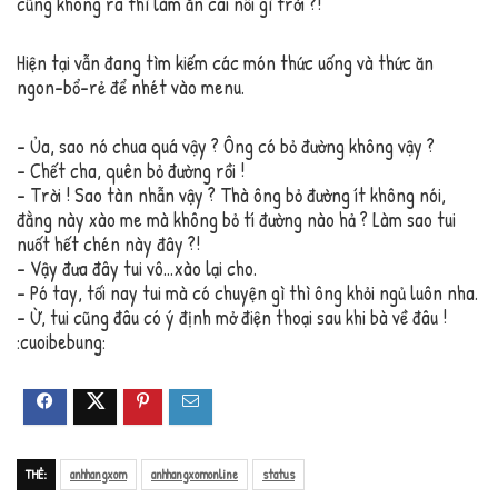
cũng không ra thì làm ăn cái nỗi gì trời ?!
Hiện tại vẫn đang tìm kiếm các món thức uống và thức ăn
ngon-bổ-rẻ để nhét vào menu.
– Ủa, sao nó chua quá vậy ? Ông có bỏ đường không vậy ?
– Chết cha, quên bỏ đường rồi !
– Trời ! Sao tàn nhẫn vậy ? Thà ông bỏ đường ít không nói,
đằng này xào me mà không bỏ tí đường nào hả ? Làm sao tui
nuốt hết chén này đây ?!
– Vậy đưa đây tui vô…xào lại cho.
– Pó tay, tối nay tui mà có chuyện gì thì ông khỏi ngủ luôn nha.
– Ừ, tui cũng đâu có ý định mở điện thoại sau khi bà về đâu !
:cuoibebung:
THẺ:
anhhangxom
anhhangxomonline
status