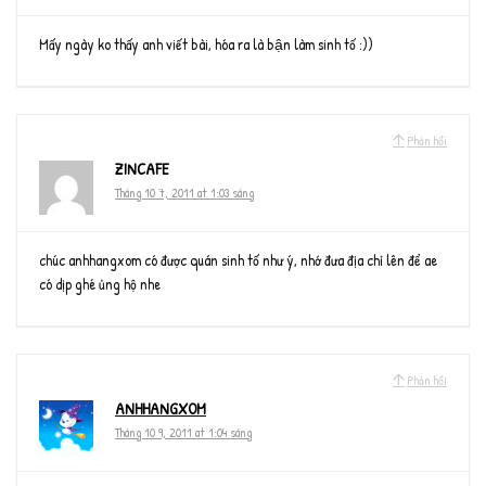
Mấy ngày ko thấy anh viết bài, hóa ra là bận làm sinh tố :))
Phản hồi
ZINCAFE
Tháng 10 7, 2011 at 1:03 sáng
chúc anhhangxom có được quán sinh tố như ý, nhớ đưa địa chỉ lên để ae
có dịp ghé ủng hộ nhe
Phản hồi
ANHHANGXOM
Tháng 10 9, 2011 at 1:04 sáng