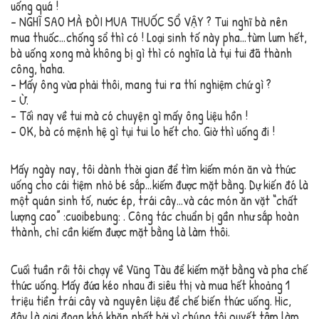
uống quá !
– NGHĨ SAO MÀ ĐÒI MUA THUỐC SỔ VẬY ? Tui nghĩ bà nên
mua thuốc…chống sổ thì có ! Loại sinh tố này pha…tùm lum hết,
bà uống xong mà không bị gì thì có nghĩa là tụi tui đã thành
công, haha.
– Mấy ông vừa phải thôi, mang tui ra thí nghiệm chứ gì ?
– Ừ.
– Tối nay về tui mà có chuyện gì mấy ông liệu hồn !
– OK, bà có mệnh hệ gì tụi tui lo hết cho. Giờ thì uống đi !
Mấy ngày nay, tôi dành thời gian để tìm kiếm món ăn và thức
uống cho cái tiệm nhỏ bé sắp…kiếm được mặt bằng. Dự kiến đó là
một quán sinh tố, nước ép, trái cây…và các món ăn vặt “chất
lượng cao” :cuoibebung: . Công tác chuẩn bị gần như sắp hoàn
thành, chỉ cần kiếm được mặt bằng là làm thôi.
Cuối tuần rồi tôi chạy về Vũng Tàu để kiếm mặt bằng và pha chế
thức uống. Mấy đứa kéo nhau đi siêu thị và mua hết khoảng 1
triệu tiền trái cây và nguyên liệu để chế biến thức uống. Hic,
đây là giai đoạn khó khăn nhất bởi vì chúng tôi quyết tâm làm