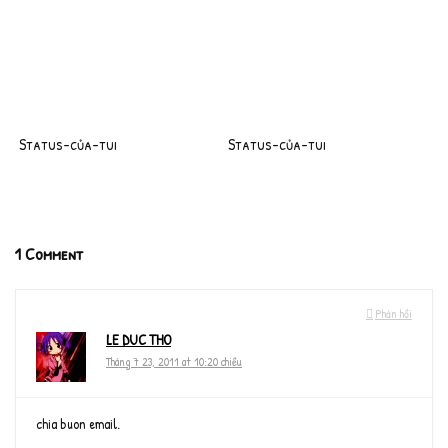
Status-của-tui
Status-của-tui
1 Comment
Phản hồi
LE DUC THO
Tháng 7 23, 2011 at 10:20 chiều
chia buon email.