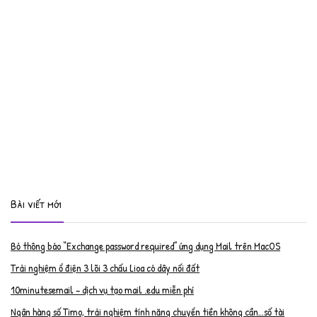
Bài viết mới
Bỏ thông báo “Exchange password required” ứng dụng Mail trên MacOS
Trải nghiệm ổ điện 3 lõi 3 chấu Lioa có dây nối đất
10minutesemail – dịch vụ tạo mail .edu miễn phí
Ngân hàng số Timo, trải nghiệm tính năng chuyển tiền không cần…số tài