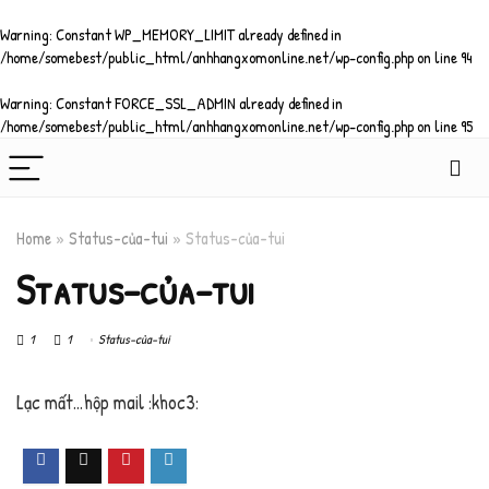
Warning
: Constant WP_MEMORY_LIMIT already defined in
/home/somebest/public_html/anhhangxomonline.net/wp-config.php
on line
94
Warning
: Constant FORCE_SSL_ADMIN already defined in
/home/somebest/public_html/anhhangxomonline.net/wp-config.php
on line
95
Home
»
Status-của-tui
»
Status-của-tui
Status-của-tui
1
1
Status-của-tui
Lạc mất…hộp mail :khoc3: