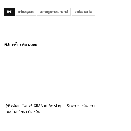
THẺ:
anhhangxom
anhhangxomonline.net
status cua tui
Bài viết liên quan
Để cảnh “Tài xế GRAB khóc vì bị
Status-của-tui
lừa” không còn nữa