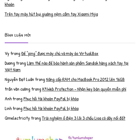
khoản
Trên tay máy hút bụi giường nệm cầm tay Xiaomi Mijia
Bình luận mới
Vy
trong
Để “ping” được máy chủ và máy ảo VirtualBox
Dương
trong
Làm thế nào để bảo hành sản phẩm Sandisk hàng xách tay tại
Việt Nam
Nguyễn Đạt Luân
trong
Nâng cấp RAM cho MacBook Pro 2012 lên 16GB
trần văn cường
trong
K9 Web Protection – Nhận key bản quyền miễn phí
Anh
trong
Phục hồi tài khoản PayPal bị khóa
Linh
trong
Phục hồi tài khoản PayPal bị khóa
Qmelectricity
trong
Trải nghiệm ổ điện 3 lõi 3 chấu Lioa có dây nối đất