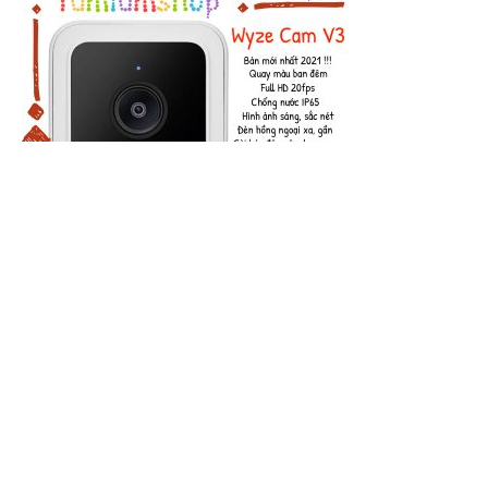
Wyze Cam v3 Camera - Bản 2021, FullHD 1080p, Quay màu
ban đêm, chống nước, lưu cloud miễn phí