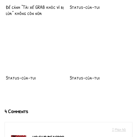
Để cảnh “Tài xế GRAB khóc vì bị
Status-của-tui
lừa” không còn nữa
Status-của-tui
Status-của-tui
4 Comments
Phản hồi