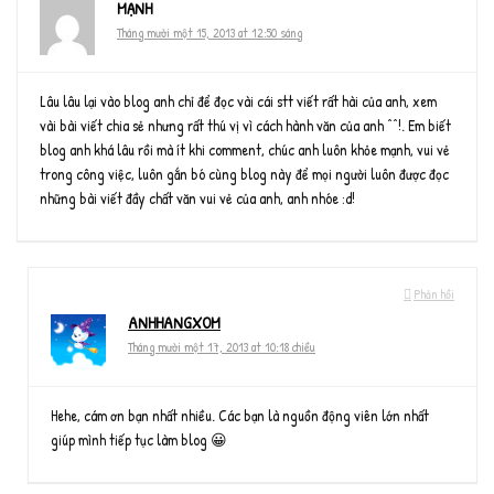
MẠNH
Tháng mười một 15, 2013 at 12:50 sáng
Lâu lâu lại vào blog anh chỉ để đọc vài cái stt viết rất hài của anh, xem
vài bài viết chia sẻ nhưng rất thú vị vì cách hành văn của anh ^^!. Em biết
blog anh khá lâu rồi mà ít khi comment, chúc anh luôn khỏe mạnh, vui vẻ
trong công việc, luôn gắn bó cùng blog này để mọi người luôn được đọc
những bài viết đầy chất văn vui vẻ của anh, anh nhóe :d!
Phản hồi
ANHHANGXOM
Tháng mười một 17, 2013 at 10:18 chiều
Hehe, cám ơn bạn nhất nhiều. Các bạn là nguồn động viên lớn nhất
giúp mình tiếp tục làm blog 😀