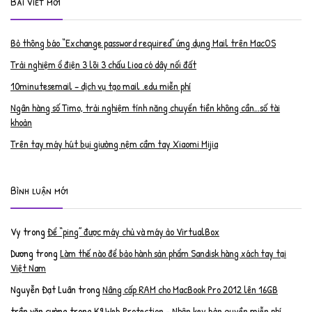
Bài viết mới
Bỏ thông báo “Exchange password required” ứng dụng Mail trên MacOS
Trải nghiệm ổ điện 3 lõi 3 chấu Lioa có dây nối đất
10minutesemail – dịch vụ tạo mail .edu miễn phí
Ngân hàng số Timo, trải nghiệm tính năng chuyển tiền không cần…số tài
khoản
Trên tay máy hút bụi giường nệm cầm tay Xiaomi Mijia
Bình luận mới
Vy
trong
Để “ping” được máy chủ và máy ảo VirtualBox
Dương
trong
Làm thế nào để bảo hành sản phẩm Sandisk hàng xách tay tại
Việt Nam
Nguyễn Đạt Luân
trong
Nâng cấp RAM cho MacBook Pro 2012 lên 16GB
trần văn cường
trong
K9 Web Protection – Nhận key bản quyền miễn phí