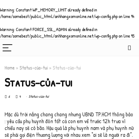
Warning
: Constant WP_MEMORY_LIMIT already defined in
/home/somebest/public_html/anhhangxomonline.net/wp-config.php
on line
94
Warning
: Constant FORCE_SSL_ADMIN already defined in
/home/somebest/public_html/anhhangxomonline.net/wp-config.php
on line
95
Home
»
Status-của-tui
»
Status-của-tui
Status-của-tui
6
4
Status-của-tui
Mặc dù trời nắng chang chang nhưng UBND TP.HCM thông báo
: yêu cầu phụ huynh đón tất cả con em về trước 12h trưa vì
chiều nay sẽ có bão. Hậu quả là phụ huynh nam và phụ huynh nữ
sẽ phải gọi điện thương lượng với nhau xem “ai sẽ là người ra đi”.