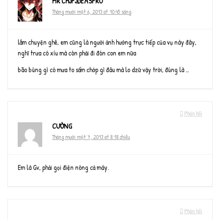
MR CHJPJDEASPRO
Tháng mười một 6, 2013 at 10:45 sáng
lắm chuyện ghê, em cũng là người ảnh hưởng trực tiếp của vụ này đây,
nghĩ trưa có xíu mà còn phải đi đón con em nữa
bão bùng gì có mưa to sấm chớp gì đâu mà lo dzữ vậy trời, đúng là …
Phản hồi
CƯỜNG
Tháng mười một 7, 2013 at 8:18 chiều
Em là Gv, phải gọi điện nóng cả máy.
Phản hồi