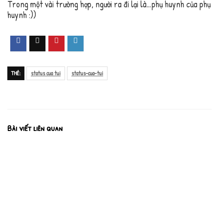
Trong một vài trường hợp, người ra đi lại là…phụ huynh của phụ
huynh :))
THẺ:
status cua tui
status-cua-tui
Bài viết liên quan