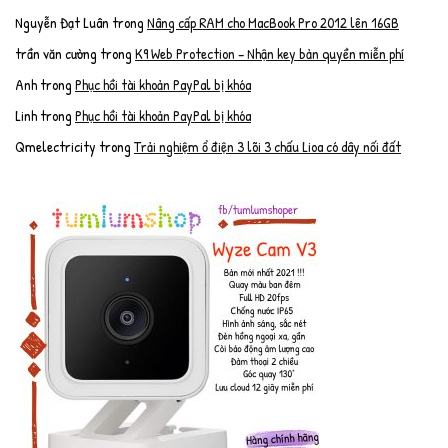
Nguyễn Đạt Luân
trong
Nâng cấp RAM cho MacBook Pro 2012 lên 16GB
trần văn cường
trong
K9 Web Protection – Nhận key bản quyền miễn phí
Anh
trong
Phục hồi tài khoản PayPal bị khóa
Linh
trong
Phục hồi tài khoản PayPal bị khóa
Qmelectricity
trong
Trải nghiệm ổ điện 3 lõi 3 chấu Lioa có dây nối đất