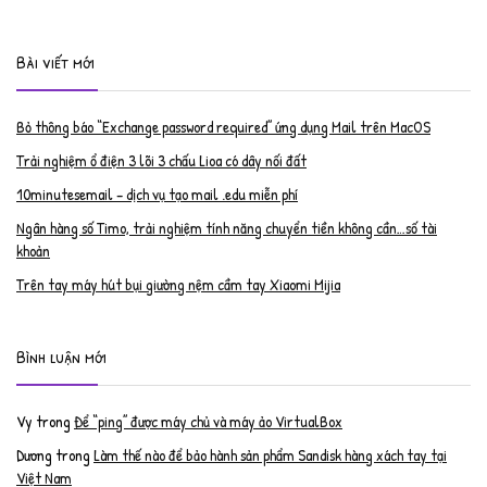
Bài viết mới
Bỏ thông báo “Exchange password required” ứng dụng Mail trên MacOS
Trải nghiệm ổ điện 3 lõi 3 chấu Lioa có dây nối đất
10minutesemail – dịch vụ tạo mail .edu miễn phí
Ngân hàng số Timo, trải nghiệm tính năng chuyển tiền không cần…số tài
khoản
Trên tay máy hút bụi giường nệm cầm tay Xiaomi Mijia
Bình luận mới
Vy
trong
Để “ping” được máy chủ và máy ảo VirtualBox
Dương
trong
Làm thế nào để bảo hành sản phẩm Sandisk hàng xách tay tại
Việt Nam