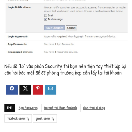
Nếu đã “lỡ” vào phần Security thì bạn nên tiện tay thiết lập lại
câu hỏi bảo mật để đề phòng trường hợp cần lấy lại tài khoản.
THẺ:
App Passwords
bao mat tai khoan facebook
dien thoai di dong
facebook security
gmail security