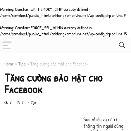
Warning
: Constant WP_MEMORY_LIMIT already defined in
/home/somebest/public_html/anhhangxomonline.net/wp-config.php
on line
94
Warning
: Constant FORCE_SSL_ADMIN already defined in
/home/somebest/public_html/anhhangxomonline.net/wp-config.php
on line
95
Home
»
Tips
»
Tăng cường bảo mật cho Facebook
Tăng cường bảo mật cho
Facebook
6
3
Tips
Sau nhiều vụ rò rỉ
thông tin người dùng,