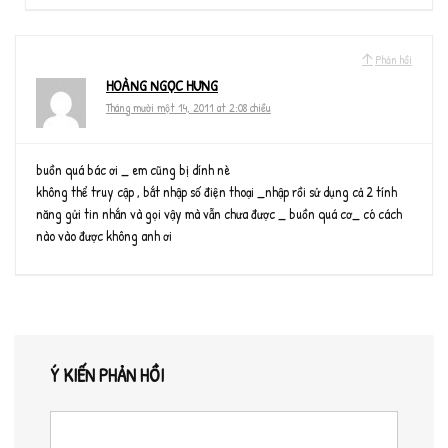
Phản hồi
HOÀNG NGỌC HƯNG
Tháng mười một 14, 2011 at 2:08 chiều
buồn quá bác ơi _ em cũng bị dính nè
không thể truy cập , bắt nhập số điện thoại _nhập rồi sử dụng cả 2 tính
năng gửi tin nhắn và gọi vậy mà vẫn chưa được _ buồn quá cơ_ có cách
nào vào được không anh ơi
Ý KIẾN PHẢN HỒI