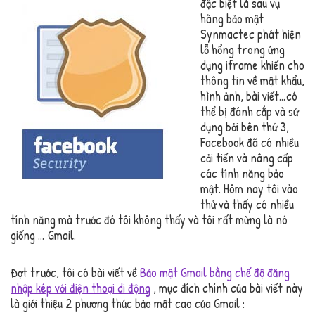
đặc biệt là sau vụ
hãng bảo mật
Synmactec phát hiện
lỗ hổng trong ứng
dụng iframe khiến cho
thông tin về mật khẩu,
hình ảnh, bài viết…có
thể bị đánh cắp và sử
dụng bởi bên thứ 3,
Facebook đã có nhiều
cải tiến và nâng cấp
các tính năng bảo
mật. Hôm nay tôi vào
thử và thấy có nhiều
tính năng mà trước đó tôi không thấy và tôi rất mừng là nó
giống … Gmail.
Đợt trước, tôi có bài viết về
Bảo mật Gmail bằng chế độ đăng
nhập kép với điện thoại di động
, mục đích chính của bài viết này
là giới thiệu 2 phương thức bảo mật cao của Gmail :