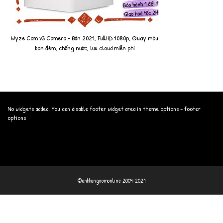
Wyze Cam v3 Camera - Bản 2021, FullHD 1080p, Quay màu
ban đêm, chống nước, lưu cloud miễn phí
No widgets added. You can disable footer widget area in theme options - footer
options
©anhhangxomonline 2009-2021