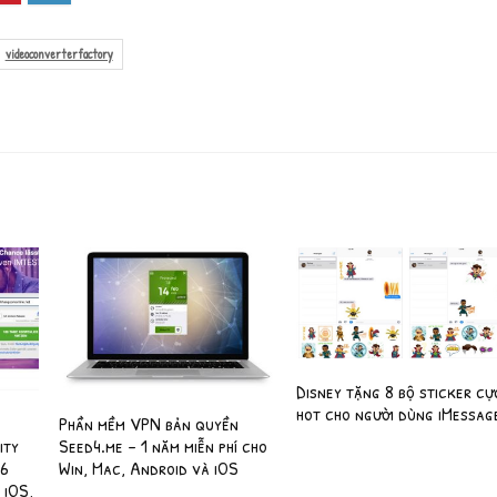
videoconverterfactory
Disney tặng 8 bộ sticker cự
hot cho người dùng iMessag
Phần mềm VPN bản quyền
ity
Seed4.me – 1 năm miễn phí cho
 6
Win, Mac, Android và iOS
 iOS,