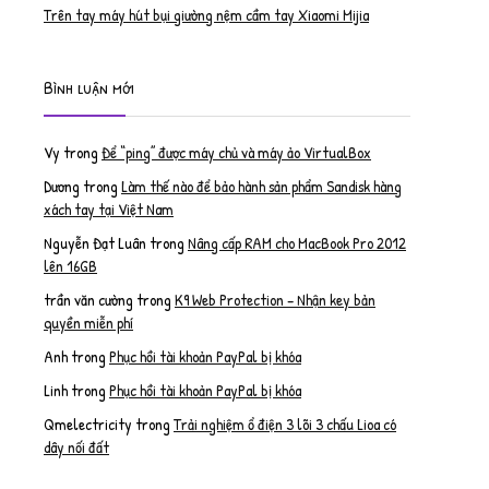
Trên tay máy hút bụi giường nệm cầm tay Xiaomi Mijia
Bình luận mới
Vy
trong
Để “ping” được máy chủ và máy ảo VirtualBox
Dương
trong
Làm thế nào để bảo hành sản phẩm Sandisk hàng
xách tay tại Việt Nam
Nguyễn Đạt Luân
trong
Nâng cấp RAM cho MacBook Pro 2012
lên 16GB
trần văn cường
trong
K9 Web Protection – Nhận key bản
quyền miễn phí
Anh
trong
Phục hồi tài khoản PayPal bị khóa
Linh
trong
Phục hồi tài khoản PayPal bị khóa
Qmelectricity
trong
Trải nghiệm ổ điện 3 lõi 3 chấu Lioa có
dây nối đất