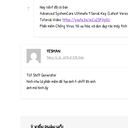
Nay Iobit đã có bản
Advanced SystemCare Ultimate 9 Serial Key (Latest Versi
Tutorial Video:
https://youtu.be/eiCs2SPVpSU
Phần mềm Chống Virus, tối ưu hóa, và dọn dẹp rác máy tính 
YESMAN
Tháng 12 26, 2015 at 8:55 chiều
Tilt Shift Generator
hình như là phần mềm để tạo ảnh t-shift đó anh.
ảnh mô hình ấy
Ý KIẾN PHẢN HỒI