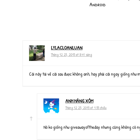
Android
LYLACLOANLUAN
Tháng 12 25, 2015 at 8:41 sáng
Cái này tải về cài sau được không anh, hay phải cài ngay giống như
ANH HÀNG XÓM
Tháng 12 25, 2015 at 1:55 chiều
Nó ko giống như giveawayoftheday nhưng cũng không có nghĩ