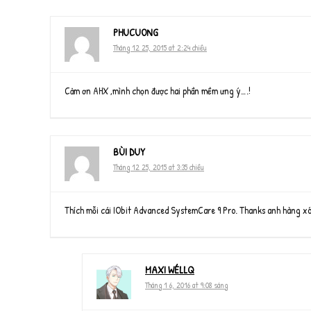
PHUCUONG
Tháng 12 25, 2015 at 2:24 chiều
Cảm ơn AHX ,mình chọn được hai phần mềm ưng ý….!
BÙI DUY
Tháng 12 25, 2015 at 3:35 chiều
Thích mỗi cái IObit Advanced SystemCare 9 Pro. Thanks anh hàng x
MAXI WÉLLQ
Tháng 1 6, 2016 at 9:08 sáng