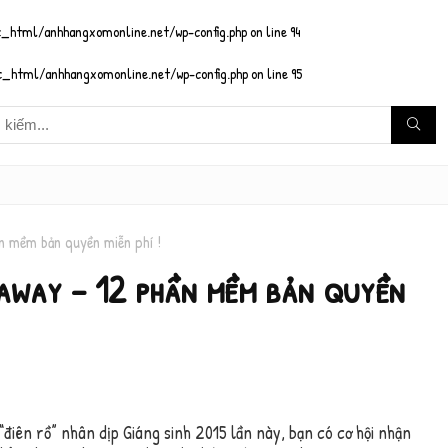
_html/anhhangxomonline.net/wp-config.php
on line
94
_html/anhhangxomonline.net/wp-config.php
on line
95
 mềm bản quyền miễn phí !
away – 12 phần mềm bản quyền
điên rồ” nhân dịp Giáng sinh 2015 lần này, bạn có cơ hội nhận