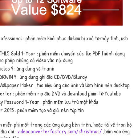
fessional : phần mềm khôi phục dữ liệu bị xoá từ máy tính, usb
TML5 Gold 1-Year : phần mềm chuyển các file PDF thành dạng
 cho phép nhúng cả video vào nội dung
icles 9 : ứng dụng vẽ tranh
RWIN 9 : ứng dụng ghi đĩa CD/DVD/Bluray
allpaper Maker : tạo hiệu ứng cho ảnh và làm hình nền desktop
rter : phần mềm rip đĩa DVD và download phim từ Youtube
y Password 1-Year : phần mềm lưu trữ mật khẩu
2015 : phần mềm tạo và giải nén tập tin
 miễn phí một trong các ứng dụng bên trên, hoặc tải về trọn bộ
địa chỉ :
videoconverterfactory.com/christmas/
,bấm vào ứng