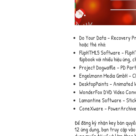
Do Your Data – Recovery Pro
hoặc thẻ nhớ.
FlipHTML5 Software – FlipH
flipbook với nhiều hiệu ứng,
Project Dogwaffle – PD Part
Engelmann Media GmbH – CD
DesktopPaints – Animated W
WonderFox DVD Video Conve
Lamantine Software – Stick
ConeXware – PowerArchiver 
Để đăng ký nhận key bản quyền
12 ứng dụng, bạn truy cập vào 