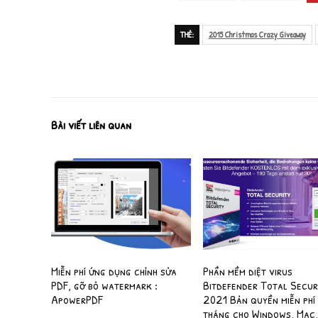
THẺ:
2015 Christmas Crazy Giveaway
Bài viết liên quan
Miễn phí ứng dụng chỉnh sửa
Phần mềm diệt virus
PDF, gỡ bỏ watermark :
Bitdefender Total Secur
ApowerPDF
2021 Bản quyền miễn phí
tháng cho Windows, Mac,