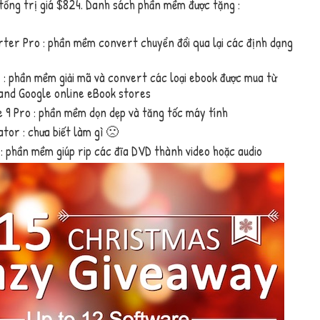
tổng trị giá $824. Danh sách phần mềm được tặng :
er Pro : phần mềm convert chuyển đổi qua lại các định dạng
: phần mềm giải mã và convert các loại ebook được mua từ
and Google online eBook stores
9 Pro : phần mềm dọn dẹp và tăng tốc máy tính
tor : chưa biết làm gì 🙁
 phần mềm giúp rip các đĩa DVD thành video hoặc audio