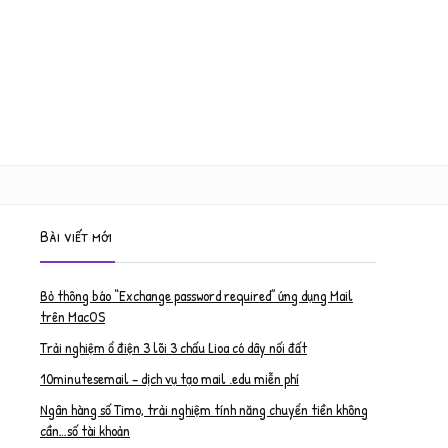
Bài viết mới
Bỏ thông báo “Exchange password required” ứng dụng Mail
trên MacOS
Trải nghiệm ổ điện 3 lõi 3 chấu Lioa có dây nối đất
10minutesemail – dịch vụ tạo mail .edu miễn phí
Ngân hàng số Timo, trải nghiệm tính năng chuyển tiền không
cần…số tài khoản