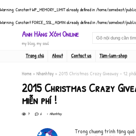
Warning
: Constant WP_MEMORY_LIMIT already defined in
/home/somebest/public
Warning
: Constant FORCE_SSL_ADMIN already defined in
/home/somebest/public
Anh Hàng Xóm Online
my blog, my soul
Trang chủ
About
Contact us
Tùm-lum-shop
Home
»
Nhanhtay
»
2015 Christmas Crazy Giveaway – 12 phần
2015 Christmas Crazy Give
miễn phí !
7
6
Nhanhtay
Trong chương trình tặng quà “