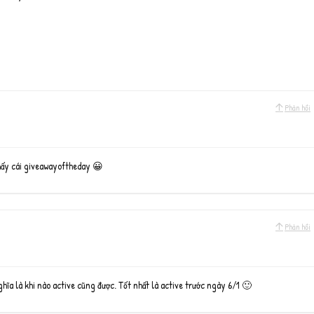
Phản hồi
 mấy cái giveawayoftheday 😀
Phản hồi
a là khi nào active cũng được. Tốt nhất là active trước ngày 6/1 🙂