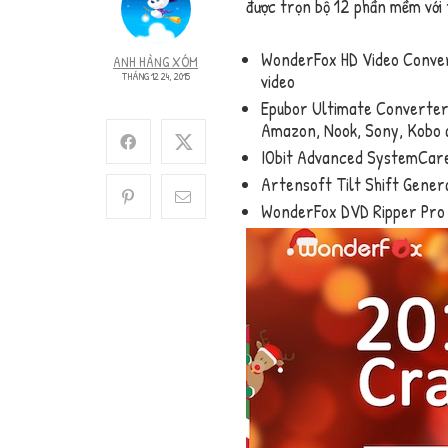
được trọn bộ 12 phần mềm với 
WonderFox HD Video Convert
ANH HÀNG XÓM
THÁNG 12 24, 2015
video
Epubor Ultimate Converter 
Amazon, Nook, Sony, Kobo 
IObit Advanced SystemCare 
Artensoft Tilt Shift Genera
WonderFox DVD Ripper Pro :