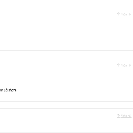
Phản hồi
Phản hồi
óm đã share
Phản hồi