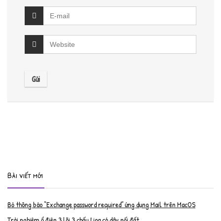
Bài viết mới
Bỏ thông báo “Exchange password required” ứng dụng Mail trên MacOS
Trải nghiệm ổ điện 3 lõi 3 chấu Lioa có dây nối đất