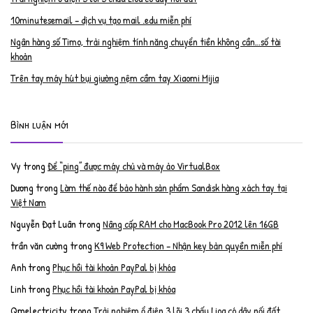
10minutesemail – dịch vụ tạo mail .edu miễn phí
Ngân hàng số Timo, trải nghiệm tính năng chuyển tiền không cần…số tài
khoản
Trên tay máy hút bụi giường nệm cầm tay Xiaomi Mijia
Bình luận mới
Vy
trong
Để “ping” được máy chủ và máy ảo VirtualBox
Dương
trong
Làm thế nào để bảo hành sản phẩm Sandisk hàng xách tay tại
Việt Nam
Nguyễn Đạt Luân
trong
Nâng cấp RAM cho MacBook Pro 2012 lên 16GB
trần văn cường
trong
K9 Web Protection – Nhận key bản quyền miễn phí
Anh
trong
Phục hồi tài khoản PayPal bị khóa
Linh
trong
Phục hồi tài khoản PayPal bị khóa
Qmelectricity
trong
Trải nghiệm ổ điện 3 lõi 3 chấu Lioa có dây nối đất