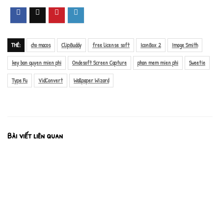
THẺ:
cho macos
ClipBuddy
free license soft
IconBox 2
Image Smith
key ban quyen mien phi
Ondesoft Screen Capture
phan mem mien phi
Sweetie
Type Fu
VidConvert
Wallpaper Wizard
Bài viết liên quan