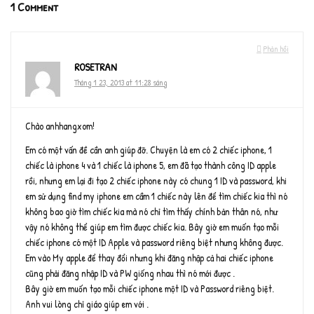
1 Comment
Phản hồi
ROSETRAN
Tháng 1 23, 2013 at 11:28 sáng
Chào anhhangxom!
Em có một vấn đề cần anh giúp đỡ. Chuyện là em có 2 chiếc iphone, 1
chiếc là iphone 4 và 1 chiếc là iphone 5, em đã tạo thành công ID apple
rồi, nhưng em lại đi tạo 2 chiếc iphone này có chung 1 ID và password, khi
em sử dụng find my iphone em cầm 1 chiếc này lên để tìm chiếc kia thì nó
không bao giờ tìm chiếc kia mà nó chỉ tìm thấy chính bản thân nó, như
vậy nó không thể giúp em tìm được chiếc kia. Bây giờ em muốn tạo mỗi
chiếc iphone có một ID Apple và password riêng biệt nhưng không được.
Em vào My apple để thay đổi nhưng khi đăng nhập cả hai chiếc iphone
cũng phải đăng nhập ID và PW giống nhau thì nó mới được .
Bây giờ em muốn tạo mỗi chiếc iphone một ID và Password riêng biệt.
Anh vui lòng chỉ giáo giúp em với .