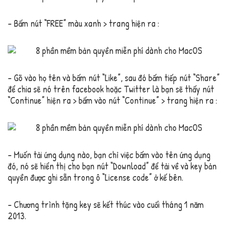
– Bấm nút “FREE” màu xanh > trang hiện ra :
– Gõ vào họ tên và bấm nút “Like”, sau đó bấm tiếp nút “Share”
để chia sẽ nó trên facebook hoặc Twitter là bạn sẽ thấy nút
“Continue” hiện ra > bấm vào nút “Continue” > trang hiện ra :
– Muốn tải ứng dụng nào, bạn chỉ việc bấm vào tên ứng dụng
đó, nó sẽ hiển thị cho bạn nút “Download” để tải về và key bản
quyền được ghi sẵn trong ô “License code” ở kế bên.
– Chương trình tặng key sẽ kết thúc vào cuối tháng 1 năm
2013.