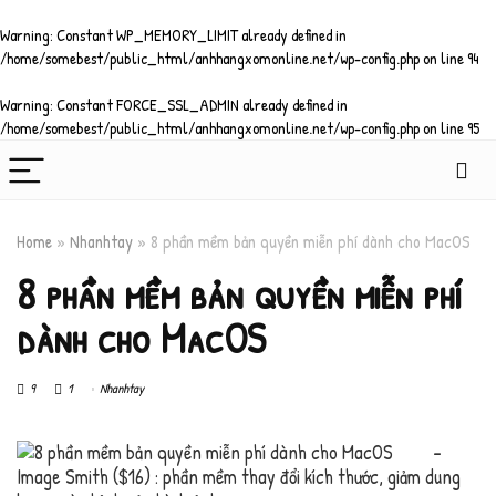
Warning
: Constant WP_MEMORY_LIMIT already defined in
/home/somebest/public_html/anhhangxomonline.net/wp-config.php
on line
94
Warning
: Constant FORCE_SSL_ADMIN already defined in
/home/somebest/public_html/anhhangxomonline.net/wp-config.php
on line
95
Home
»
Nhanhtay
»
8 phần mềm bản quyền miễn phí dành cho MacOS
8 phần mềm bản quyền miễn phí
dành cho MacOS
9
1
Nhanhtay
–
Image Smith ($16) : phần mềm thay đổi kích thước, giảm dung