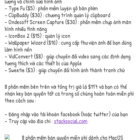
lượng và chỉnh sửa hình ảnh
– Type Fu ($5) : phần mềm luyện gõ bàn phím
– ClipBuddy ($30) : chương trình quản lý clipboard
– Ondesoft Screen Capture ($30) : phần mềm chụp ảnh màn
hình nhiều tính năng
– IconBox 2 ($15) : quản lý icon
– Wallpaper Wizard ($10) : cung cấp thư viện ảnh để bạn dùng
làm hình nền
– VidConvert ($8) : giúp chuyển đổi video sang các định dạng
tương thích với các thiết bị của Apple
– Sweetie ($3) : giúp chuyển đổi hình ảnh thành tranh chữ
8 phần mềm bên trên với tổng trị giá là $117 và bạn có thể
nhận key bản quyền tất cả trong số chúng hoàn toàn miễn phí
theo cách sau :
– Đăng nhập vào tài khoản facebook (hoặc twitter) của bạn
– Truy cập vào địa chỉ :
stacksocial.com