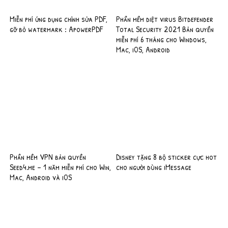
Miễn phí ứng dụng chỉnh sửa PDF,
Phần mềm diệt virus Bitdefender
gỡ bỏ watermark : ApowerPDF
Total Security 2021 Bản quyền
miễn phí 6 tháng cho Windows,
Mac, iOS, Android
Phần mềm VPN bản quyền
Disney tặng 8 bộ sticker cực hot
Seed4.me – 1 năm miễn phí cho Win,
cho người dùng iMessage
Mac, Android và iOS