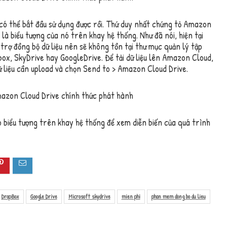
ó thể bắt đầu sử dụng được rồi. Thứ duy nhất chứng tỏ Amazon
là biểu tượng của nó trên khay hệ thống. Như đã nói, hiện tại
rợ đồng bộ dữ liệu nên sẽ không tồn tại thư mục quản lý tập
box, SkyDrive hay GoogleDrive. Để tải dữ liệu lên Amazon Cloud,
ữ liệu cần upload và chọn Send to > Amazon Cloud Drive.
o biểu tượng trên khay hệ thống để xem diễn biến của quá trình
DropBox
Google Drive
Microsoft skydrive
mien phi
phan mem dong bo du lieu