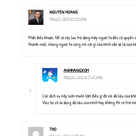
NGUYEN HOANG
Tháng 5 4, 2012 at 1:01 chiều
Phần điều khoản, tất cả các lưu trữ dạng mây người ta đều có quyền d
thumb-nail, nhưng người ta cũng nói cái gì của mình vẫn sẽ là của m
ANHHANGXOM
Tháng 5 6, 2012 at 11:21 chiều
Các dịch vụ này luôn muốn làm điều gì đó với dữ liệu của kh
Việc họ có sử dụng dữ liệu của mình hay không thì có trời mớ
THO
Tháng 5 4, 2012 at 9:53 chiều