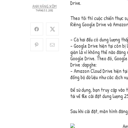
Drive.
ANH HÀNG XÓM
THÁNG 5 3, 2012
Theo tôi thì cuộc chiến thực 
Riêng Google Drive và Amazon 
– Cả hai đều có dung lượng thấ
– Google Drive hiện tại còn bị
giản là vì không thể nào đăng
Google Drive. Theo đó, Google
Drive :dapghe:
– Amazon Cloud Drive hiện tại 
đồng bộ dữ liệu như các dịch vụ
Để sử dụng, bạn truy cập vào
tải về file cài đặt dung lượng
Sau khi cài đặt, màn hình đăng