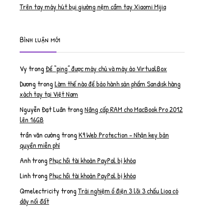
Trên tay máy hút bụi giường nệm cầm tay Xiaomi Mijia
Bình luận mới
Vy
trong
Để “ping” được máy chủ và máy ảo VirtualBox
Dương
trong
Làm thế nào để bảo hành sản phẩm Sandisk hàng
xách tay tại Việt Nam
Nguyễn Đạt Luân
trong
Nâng cấp RAM cho MacBook Pro 2012
lên 16GB
trần văn cường
trong
K9 Web Protection – Nhận key bản
quyền miễn phí
Anh
trong
Phục hồi tài khoản PayPal bị khóa
Linh
trong
Phục hồi tài khoản PayPal bị khóa
Qmelectricity
trong
Trải nghiệm ổ điện 3 lõi 3 chấu Lioa có
dây nối đất