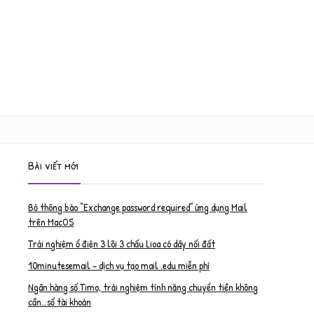
Bài viết mới
Bỏ thông báo “Exchange password required” ứng dụng Mail
trên MacOS
Trải nghiệm ổ điện 3 lõi 3 chấu Lioa có dây nối đất
10minutesemail – dịch vụ tạo mail .edu miễn phí
Ngân hàng số Timo, trải nghiệm tính năng chuyển tiền không
cần…số tài khoản