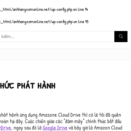
_html/anhhangxomonline.net/wp-config.php
on line
94
_html/anhhangxomonline.net/wp-config.php
on line
95
thức phát hành
hát hành ứng dụng Amazone Cloud Drive thì có lẽ tôi đã quên
hoản tại đây. Cuộc chiến giữa các “đám mây” chính thức bắt đầu
yDrive
, ngay sau đó là
Google Drive
và bây giờ là Amazon Cloud