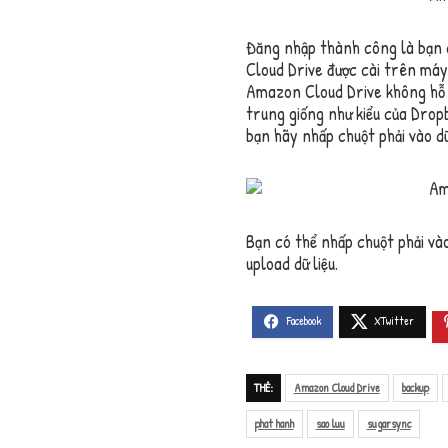
Đăng nhập thành công là bạn c
Cloud Drive được cài trên máy 
Amazon Cloud Drive không hỗ t
trung giống như kiểu của Drop
bạn hãy nhấp chuột phải vào d
Bạn có thể nhấp chuột phải và
upload dữ liệu.
THẺ:
Amazon Cloud Drive
backup
phat hanh
sao luu
sugarsync