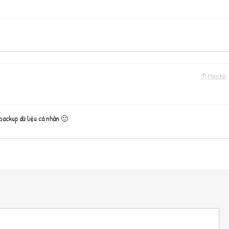
Phản hồi
backup dữ liệu cá nhân 🙂