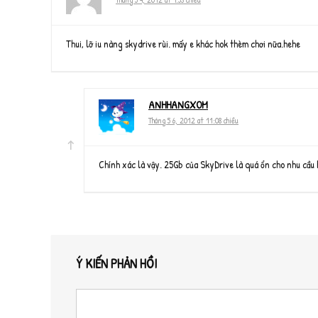
Thui, lỡ iu nàng skydrive rùi. mấy e khác hok thèm chơi nữa.hehe
ANHHANGXOM
Tháng 5 6, 2012 at 11:08 chiều
Chính xác là vậy. 25Gb của SkyDrive là quá ổn cho nhu cầu 
Ý KIẾN PHẢN HỒI