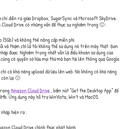
sự chỉ diễn ra giữa Dropbox, SugarSync và Microsoft SkyDrive.
Cloud Drive có những vấn đề thực sự nghiêm trọng 🙂 :
p (5Gb) và không thể nâng cấp miễn phí.
 lỗi và thậm chí là tôi không thể sử dụng nó trên máy thật. Đơn
 nhập được. Nghiêm trọng nhất vẫn là điều khoản sử dụng của
 cũng có quyền sở hữu mọi thứ mà bạn tải lên thông qua Google
chỉ có khả năng upload dữ liệu lên web. Nó không có khả năng
 còn lại 🙁
 trang
Amazon Cloud Drive
, bấm nút “Get the Desktop App” để
 25Mb. Ứng dụng này hỗ trợ WinVista, Win7 và MacOS.
 nhập hiện ra :