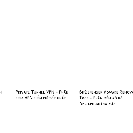
hí
Private Tunnel VPN – Phần
BitDefender Adware Remov
c
mềm VPN miễn phí tốt nhất
Tool – Phần mềm gỡ bỏ
Adware quảng cáo