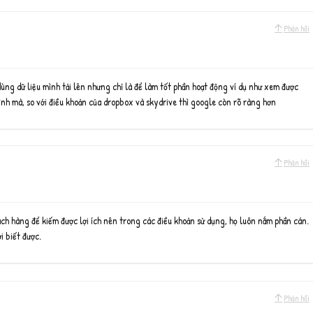
Phản hồi
ùng dữ liệu mình tải lên nhưng chỉ là để làm tốt phần hoạt động ví dụ như xem được
ình mà, so với điều khoản của dropbox và skydrive thì google còn rõ ràng hơn
Phản hồi
ách hàng để kiếm được lợi ích nên trong các điều khoản sử dụng, họ luôn nắm phần cán.
i biết được.
Phản hồi