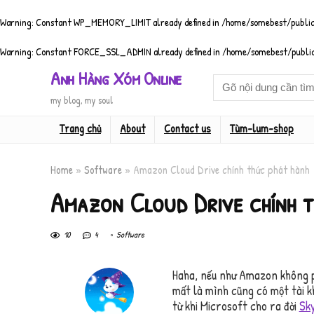
Warning
: Constant WP_MEMORY_LIMIT already defined in
/home/somebest/public
Warning
: Constant FORCE_SSL_ADMIN already defined in
/home/somebest/public
Anh Hàng Xóm Online
my blog, my soul
Trang chủ
About
Contact us
Tùm-lum-shop
Home
»
Software
»
Amazon Cloud Drive chính thức phát hành
Amazon Cloud Drive chính 
10
4
Software
Haha, nếu như Amazon không p
mất là mình cũng có một tài k
từ khi Microsoft cho ra đời
Sk