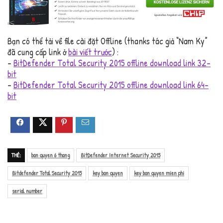
Bạn có thể tải về file cài đặt Offline (thanks tác giả “Nam Ky”
đã cung cấp link ở
bài viết trước
) :
–
BitDefender Total Security 2015 offline download link 32-
bit
–
BitDefender Total Security 2015 offline download link 64-
bit
THẺ:
ban quyen 6 thang
BitDefender Internet Security 2015
Bitdefender Total Security 2015
key ban quyen
key ban quyen mien phi
serial number