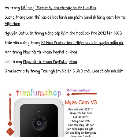
Vy
trong
Để “ping” được máy chủ và máy ảo VirtualBox
Dương
trong
Làm thế nào để bảo hành sản phẩm Sandisk hàng xách tay tại
Việt Nam
Nguyễn Đạt Luân
trong
Nâng cấp RAM cho MacBook Pro 2012 lên 16GB
trần văn cường
trong
K9 Web Protection – Nhận key bản quyền miễn phí
Anh
trong
Phục hồi tài khoản PayPal bị khóa
Linh
trong
Phục hồi tài khoản PayPal bị khóa
Qmelectricity
trong
Trải nghiệm ổ điện 3 lõi 3 chấu Lioa có dây nối đất