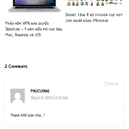
Disney tặng 8 bộ sticker cực hot
cho người dùng iMessage
Phần mềm VPN bản quyền
Seed4.me – 1 năm miễn phí cho Win,
Mac, Android và iOS
2 Comments
Phản hồi
PHUCUONG
Tháng 8 10, 2015 at 11:31 chiều
Thank AHX luôn nha….!