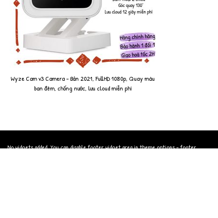
Wyze Cam v3 Camera - Bản 2021, FullHD 1080p, Quay màu
ban đêm, chống nước, lưu cloud miễn phí
No widgets added. You can disable footer widget area in theme options - footer
options
©anhhangxomonline 2009-2021