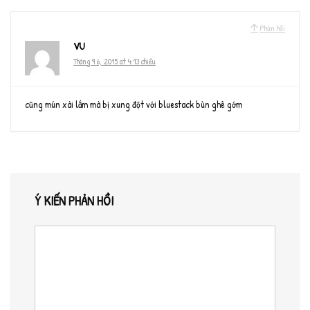
Phản hồi
VU
Tháng 9 6, 2015 at 4:13 chiều
cũng mún xài lắm mà bị xung đột với bluestack bùn ghê gớm
Ý KIẾN PHẢN HỒI