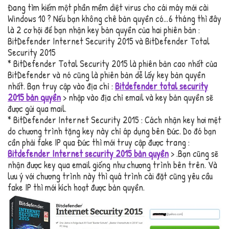
Đang tìm kiếm một phần mềm diệt virus cho cái máy mới cài
Windows 10 ? Nếu bạn không chê bản quyền có…6 tháng thì đây
là 2 cơ hội để bạn nhận key bản quyền của hai phiên bản :
BitDefender Internet Security 2015 và BitDefender Total
Security 2015
* BitDefender Total Security 2015 là phiên bản cao nhất của
BitDefender và nó cũng là phiên bản dễ lấy key bản quyền
nhất. Bạn truy cập vào địa chỉ :
Bitdefender total security
2015 bản quyền
> nhập vào địa chỉ email và key bản quyền sẽ
được gửi qua mail.
* BitDefender Internet Security 2015 : Cách nhận key hơi mệt
do chương trình tặng key này chỉ áp dụng bên Đức. Do đó bạn
cần phải fake IP qua Đức thì mới truy cập được trang :
Bitdefender Internet security 2015 bản quyền
> .Bạn cũng sẽ
nhận được key qua email giống như chương trình bên trên. Và
lưu ý với chương trình này thì quá trình cài đặt cũng yêu cầu
fake IP thì mới kích hoạt được bản quyền.