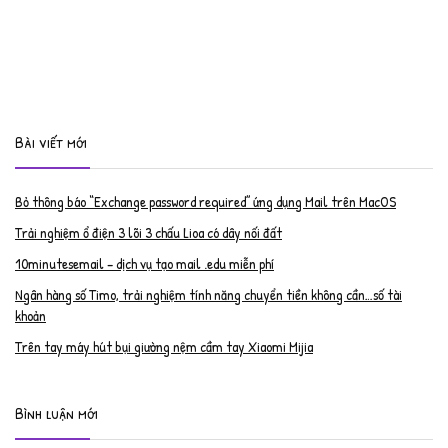
Bài viết mới
Bỏ thông báo “Exchange password required” ứng dụng Mail trên MacOS
Trải nghiệm ổ điện 3 lõi 3 chấu Lioa có dây nối đất
10minutesemail – dịch vụ tạo mail .edu miễn phí
Ngân hàng số Timo, trải nghiệm tính năng chuyển tiền không cần…số tài
khoản
Trên tay máy hút bụi giường nệm cầm tay Xiaomi Mijia
Bình luận mới