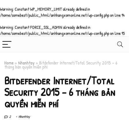
Warning
: Constant WP_MEMORY_LIMIT already defined in
/home/somebest/public_html/anhhangxomonline.net/wp-config.php
on line
94
Warning
: Constant FORCE_SSL_ADMIN already defined in
/home/somebest/public_html/anhhangxomonline.net/wp-config.php
on line
95
Home
»
Nhanhtay
»
Bitdefender Internet/Total Security 2015 – 6
tháng bản quyền miễn phí
Bitdefender Internet/Total
Security 2015 – 6 tháng bản
quyền miễn phí
2
Nhanhtay