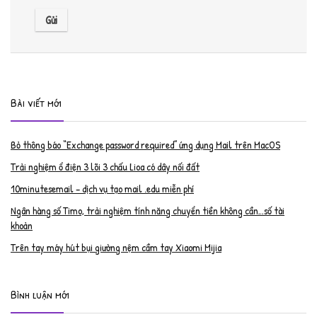
Bài viết mới
Bỏ thông báo “Exchange password required” ứng dụng Mail trên MacOS
Trải nghiệm ổ điện 3 lõi 3 chấu Lioa có dây nối đất
10minutesemail – dịch vụ tạo mail .edu miễn phí
Ngân hàng số Timo, trải nghiệm tính năng chuyển tiền không cần…số tài
khoản
Trên tay máy hút bụi giường nệm cầm tay Xiaomi Mijia
Bình luận mới