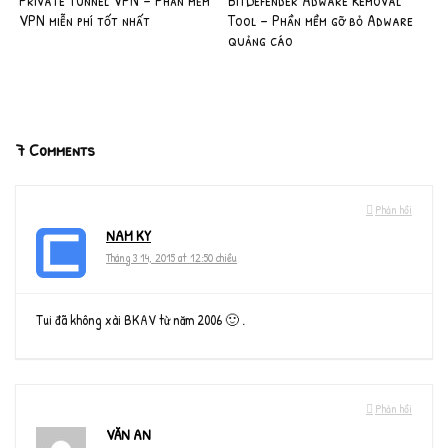
VPN miễn phí tốt nhất
Tool – Phần mềm gỡ bỏ Adware
quảng cáo
7 Comments
Phản hồi
NAM KY
Tháng 3 14, 2015 at 12:50 chiều
Tui đã không xài BKAV từ năm 2006 🙂 .
Phản hồi
VĂN AN