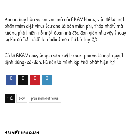
Khoan hãy bàn vụ server mà cài BKAV Home, vấn đề là một
phần mềm diệt virus (cứ cho là bản miễn phí, thấp nhất) mà
không phát hiện nỗi một đoạn mã độc đơn giản như vậy (ngay
cả khi đã “chỉ chỗ” bị nhiễm) nữa thì bó tay 🙁
Có lẽ BKAV chuyển qua sản xuất smartphone là một quyết
định đúng-cả-đắn. Hú hồn là mình kịp thời phát hiện 🙁
THẺ:
bkav
phan mem diet virus
Bài viết liên quan