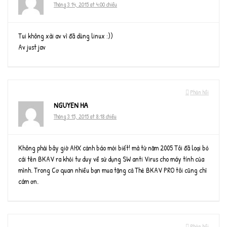
Tháng 3 14, 2015 at 4:00 chiều
Tui không xài av vì đã dùng linux :))
Av just jav
Phản hồi
NGUYEN HA
Tháng 3 15, 2015 at 8:18 chiều
Không phải bây giờ AHX cảnh báo mới biết! mà từ năm 2005 Tôi đã loại bỏ
cái tên BKAV ra khỏi tư duy về sử dụng SW anti Virus cho máy tính của
mình. Trong Cơ quan nhiều bạn mua tặng cả Thẻ BKAV PRO tôi cũng chỉ
cám ơn.
Phản hồi