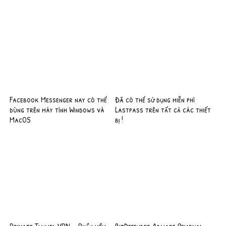
Facebook Messenger nay có thể
Đã có thể sử dụng miễn phí
dùng trên máy tính Windows và
Lastpass trên tất cả các thiết
MacOS
bị !
Private Tunnel VPN – Phần mềm
BitDefender Adware Removal