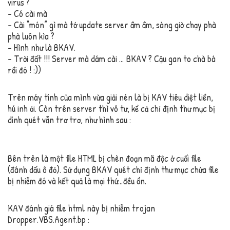
virus ?
– Có cài mà
– Cài “món” gì mà tớ update server ầm ầm, sáng giờ chạy phà
phà luôn kìa ?
– Hình như là BKAV.
– Trời đất !!! Server mà dám cài … BKAV ? Cậu gan to chà bá
rồi đó ! :))
Trên máy tính của mình vừa giải nén là bị KAV tiêu diệt liền,
hú inh ỏi. Còn trên server thì vô tư, kể cả chỉ định thư mục bị
dính quét vẫn trơ trơ, như hình sau :
Bên trên là một file HTML bị chèn đoạn mã độc ở cuối file
(đánh dấu ô đỏ). Sử dụng BKAV quét chỉ định thư mục chứa file
bị nhiễm đó và kết quả là mọi thứ…đều ổn.
KAV đánh giá file html này bị nhiễm trojan
Dropper.VBS.Agent.bp :