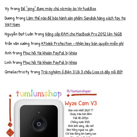
Vy
trong
Để “ping” được máy chủ và máy ảo VirtualBox
Dương
trong
Làm thế nào để bảo hành sản phẩm Sandisk hàng xách tay tại
Việt Nam
Nguyễn Đạt Luân
trong
Nâng cấp RAM cho MacBook Pro 2012 lên 16GB
trần văn cường
trong
K9 Web Protection – Nhận key bản quyền miễn phí
Anh
trong
Phục hồi tài khoản PayPal bị khóa
Linh
trong
Phục hồi tài khoản PayPal bị khóa
Qmelectricity
trong
Trải nghiệm ổ điện 3 lõi 3 chấu Lioa có dây nối đất