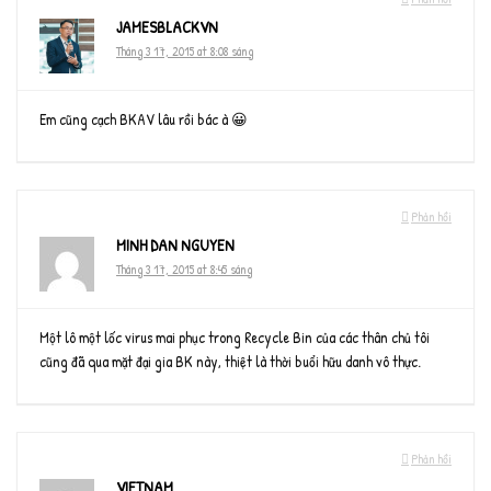
JAMESBLACKVN
Tháng 3 17, 2015 at 8:08 sáng
Em cũng cạch BKAV lâu rồi bác à 😀
Phản hồi
MINH DAN NGUYEN
Tháng 3 17, 2015 at 8:45 sáng
Một lô một lốc virus mai phục trong Recycle Bin của các thân chủ tôi
cũng đã qua mặt đại gia BK này, thiệt là thời buổi hữu danh vô thực.
Phản hồi
VIETNAM