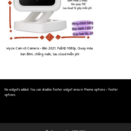
Wyze Cam v3 Camera - Bản 2021, FullHD 1080p, Quay màu
ban đêm, chống nước, lưu cloud miễn phí
No widgets added. You can disable footer widget area in theme options - footer
options