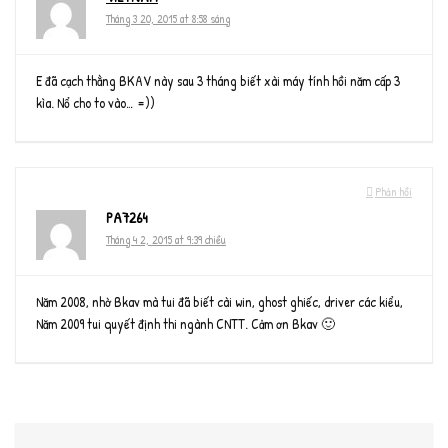
Tháng 3 20, 2015 at 8:58 sáng
E đã cạch thằng BKAV này sau 3 tháng biết xài máy tính hồi năm cấp 3
kìa. Nổ cho to vào… =))
Phản hồi
PA7264
Tháng 4 2, 2015 at 9:39 chiều
Năm 2008, nhờ Bkav mà tui đã biết cài win, ghost ghiếc, driver các kiểu,
Năm 2009 tui quyết định thi ngành CNTT. Cảm ơn Bkav 🙂