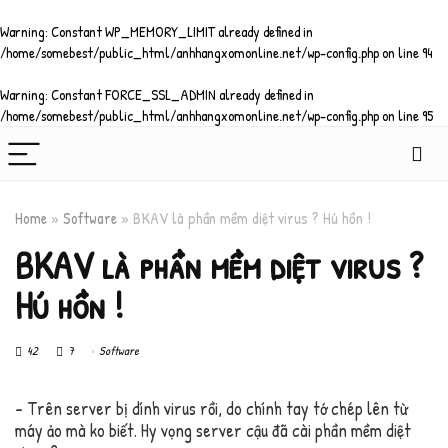
Warning
: Constant WP_MEMORY_LIMIT already defined in
/home/somebest/public_html/anhhangxomonline.net/wp-config.php
on line
94
Warning
: Constant FORCE_SSL_ADMIN already defined in
/home/somebest/public_html/anhhangxomonline.net/wp-config.php
on line
95
Home
»
Software
»
BKAV là phần mềm diệt virus ? Hú hồn !
BKAV là phần mềm diệt virus ?
Hú hồn !
42
7
Software
– Trên server bị dính virus rồi, do chính tay tớ chép lên từ
máy ảo mà ko biết. Hy vọng server cậu đã cài phần mềm diệt