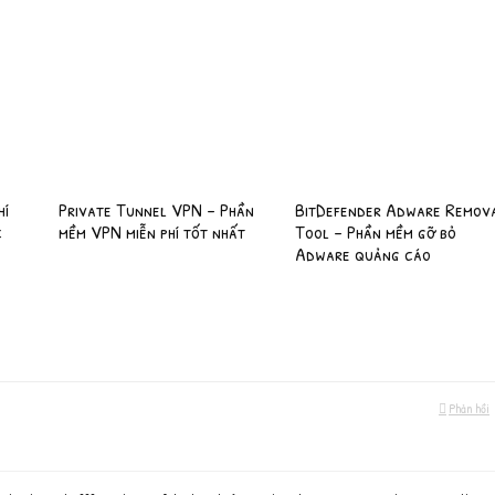
hí
Private Tunnel VPN – Phần
BitDefender Adware Remov
c
mềm VPN miễn phí tốt nhất
Tool – Phần mềm gỡ bỏ
Adware quảng cáo
Phản hồi