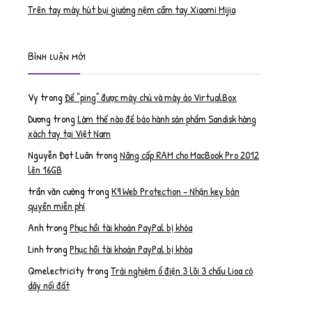
Trên tay máy hút bụi giường nệm cầm tay Xiaomi Mijia
Bình luận mới
Vy
trong
Để “ping” được máy chủ và máy ảo VirtualBox
Dương
trong
Làm thế nào để bảo hành sản phẩm Sandisk hàng
xách tay tại Việt Nam
Nguyễn Đạt Luân
trong
Nâng cấp RAM cho MacBook Pro 2012
lên 16GB
trần văn cường
trong
K9 Web Protection – Nhận key bản
quyền miễn phí
Anh
trong
Phục hồi tài khoản PayPal bị khóa
Linh
trong
Phục hồi tài khoản PayPal bị khóa
Qmelectricity
trong
Trải nghiệm ổ điện 3 lõi 3 chấu Lioa có
dây nối đất