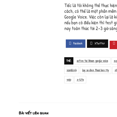
Tiếc là tôi không thể thực hiệ
cách, có thể là một phần mềm 
Google Voice. Việc còn lại là k
nếu bạn có điều kiện thì test g
nay toàn thức tới 2-3 giờ sán
THẺ:
active tai khoan google voice
ex
icanblink
lay so dien thoai ben My
nh
voip
x-lite
Bài viết liên quan