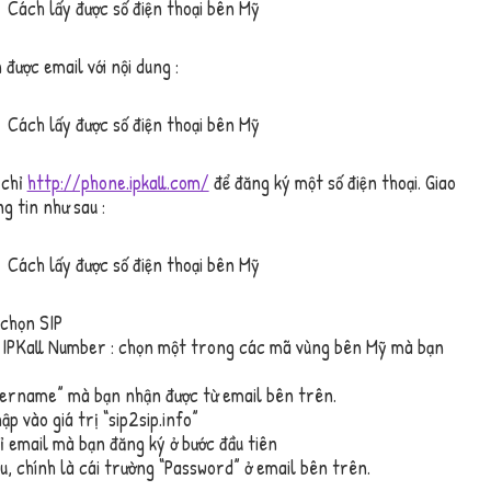
được email với nội dung :
 chỉ
http://phone.ipkall.com/
để đăng ký một số điện thoại. Giao
g tin như sau :
 chọn SIP
IPKall Number : chọn một trong các mã vùng bên Mỹ mà bạn
sername” mà bạn nhận được từ email bên trên.
p vào giá trị “sip2sip.info”
ỉ email mà bạn đăng ký ở bước đầu tiên
u, chính là cái trường “Password” ở email bên trên.