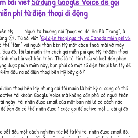
m bài viết
Sử dụng Google Voice để gọi
iễn phí từ điện thoại di động
Người ta thường nói “Được voi đòi Hai Bà Trưng”, à
ng 🙂 . Từ bài viết “
Gọi điện thoại qua Mỹ và Canada miễn phí với
có thể “tám” với người thân bên Mỹ một cách thoải mái với máy
 Sau đó, tôi lại muốn tìm cách gọi miễn phí qua Mỹ từ điện thoại
ính như bài viết bên trên. Thế là tôi tìm hiểu và biết đến phần
ng được phần mềm này, bạn phải có một số điện thoại bên Mỹ để
Kiếm đâu ra số điện thoại bên Mỹ bây giờ ?
số điện thoại bên Mỹ nhưng cái tôi muốn là bất kỳ ai cũng có thể
 active tài khoản Google Voice mà không cần phải có người thân
ài ngày, tôi nhận được email của một bạn nói là có cách nào
 để bạn đó có thể nhận được 1 cuộc gọi để active một … cái gì đó
c bắt đầu một cách nghiêm túc kể từ khi tôi nhận được email đó.