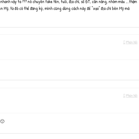
nhanh vậy ta ??? nó chuyên fake tên, tuổi, địa chỉ, số ĐT, cân năng, nhóm máu ….thậm
ên Mỹ, từ đó có thể đăng ký, mình cũng dùng cách này để “xạo” địa chỉ bên Mỹ mà
Phản hồi
Phản hồi
 🙁