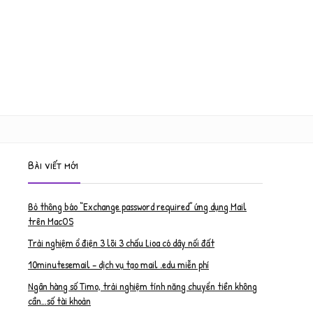
Bài viết mới
Bỏ thông báo “Exchange password required” ứng dụng Mail
trên MacOS
Trải nghiệm ổ điện 3 lõi 3 chấu Lioa có dây nối đất
10minutesemail – dịch vụ tạo mail .edu miễn phí
Ngân hàng số Timo, trải nghiệm tính năng chuyển tiền không
cần…số tài khoản