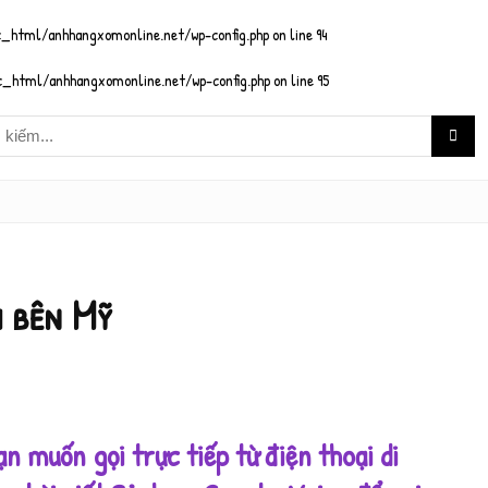
_html/anhhangxomonline.net/wp-config.php
on line
94
_html/anhhangxomonline.net/wp-config.php
on line
95
i bên Mỹ
ạn muốn gọi trực tiếp từ điện thoại di