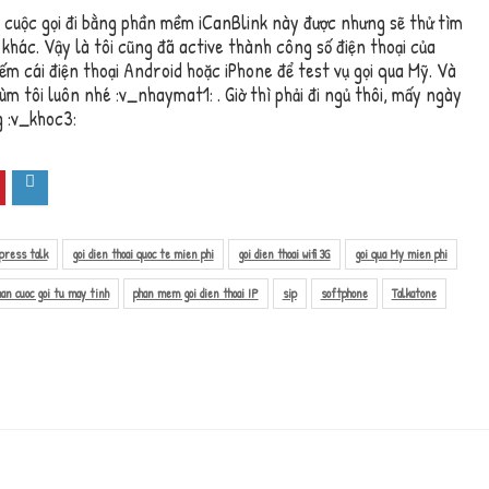
n cuộc gọi đi bằng phần mềm iCanBlink này được nhưng sẽ thử tìm
khác. Vậy là tôi cũng đã active thành công số điện thoại của
iếm cái điện thoại Android hoặc iPhone để test vụ gọi qua Mỹ. Và
iùm tôi luôn nhé :v_nhaymat1: . Giờ thì phải đi ngủ thôi, mấy ngày
g :v_khoc3:
press talk
goi dien thoai quoc te mien phi
goi dien thoai wifi 3G
goi qua My mien phi
an cuoc goi tu may tinh
phan mem goi dien thoai IP
sip
softphone
Talkatone