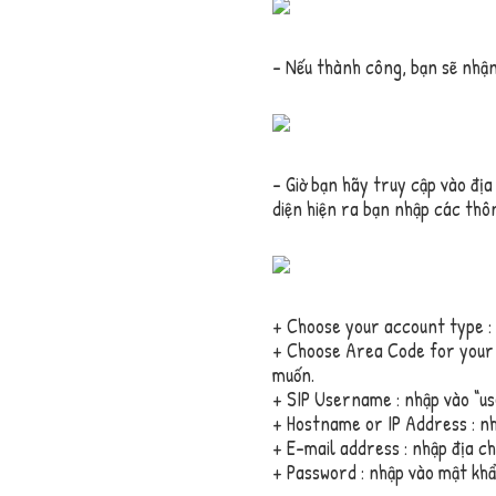
– Nếu thành công, bạn sẽ nhận 
– Giờ bạn hãy truy cập vào địa
diện hiện ra bạn nhập các thôn
+ Choose your account type :
+ Choose Area Code for your 
muốn.
+ SIP Username : nhập vào “u
+ Hostname or IP Address : nhậ
+ E-mail address : nhập địa ch
+ Password : nhập vào mật khẩ