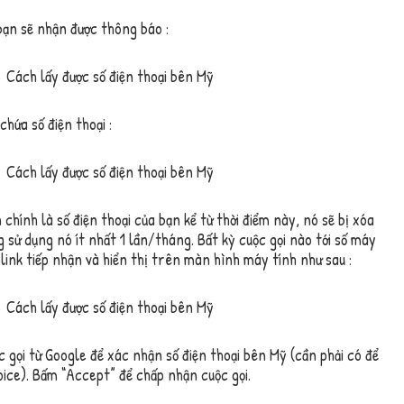
 bạn sẽ nhận được thông báo :
hứa số điện thoại :
chính là số điện thoại của bạn kể từ thời điểm này, nó sẽ bị xóa
sử dụng nó ít nhất 1 lần/tháng. Bất kỳ cuộc gọi nào tới số máy
ink tiếp nhận và hiển thị trên màn hình máy tính như sau :
 gọi từ Google để xác nhận số điện thoại bên Mỹ (cần phải có để
oice). Bấm “Accept” để chấp nhận cuộc gọi.