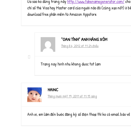
Ủa sao ko dùng trang này
http://www.fakenamegenerator.com/
cho 
chí số thẻ Visa hay Master card của người nào đó (cũng xạo nốt) ở b
download free phần mềm từ Amazon Appstore
"OAN TÌNH" ANH HÀNG XÓM
Tháng 8 6, 2012 at 11:24 chiều
Trang nay hinh nhu khong duoc tot lam
HAINC
Tháng mười một 19, 2011 at 11:15 sáng
Anh ơi, em làm đến bước đăng ký số điện thoại thì ko có email báo về