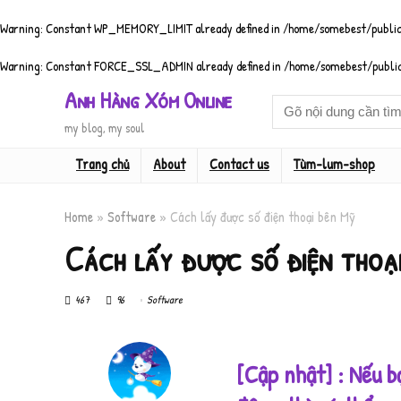
Warning
: Constant WP_MEMORY_LIMIT already defined in
/home/somebest/public
Warning
: Constant FORCE_SSL_ADMIN already defined in
/home/somebest/public
Anh Hàng Xóm Online
my blog, my soul
Trang chủ
About
Contact us
Tùm-lum-shop
Home
»
Software
»
Cách lấy được số điện thoại bên Mỹ
Cách lấy được số điện thoạ
467
96
Software
[Cập nhật] : Nếu b