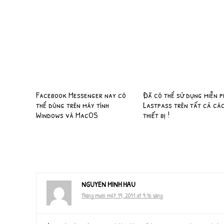
Facebook Messenger nay có
Đã có thể sử dụng miễn p
thể dùng trên máy tính
Lastpass trên tất cả cá
Windows và MacOS
thiết bị !
NGUYEN MINH HAU
Tháng mười một 19, 2011 at 9:16 sáng