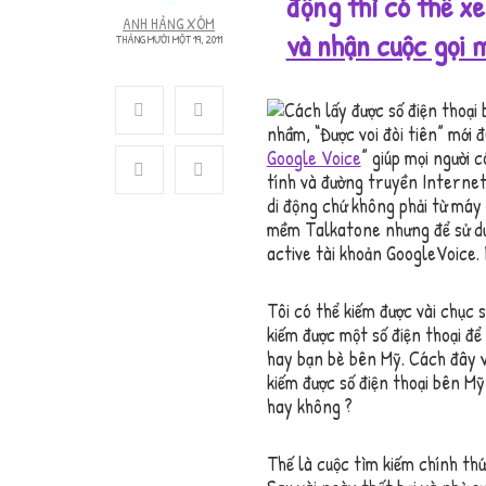
động thì có thể xe
ANH HÀNG XÓM
và nhận cuộc gọi m
THÁNG MƯỜI MỘT 19, 2011
nhầm, “Được voi đòi tiên” mới đú
Google Voice
” giúp mọi người 
tính và đường truyền Internet.
di động chứ không phải từ máy t
mềm Talkatone nhưng để sử dụ
active tài khoản GoogleVoice. 
Tôi có thể kiếm được vài chục 
kiếm được một số điện thoại để
hay bạn bè bên Mỹ. Cách đây v
kiếm được số điện thoại bên Mỹ
hay không ?
Thế là cuộc tìm kiếm chính thứ