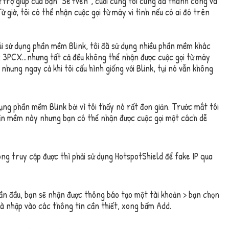
ự trợ giúp của bạn “Se7ven”, cuối cùng tôi cũng đã thành công và
ừ giờ, tôi có thể nhận cuộc gọi từ máy vi tính nếu có ai đó trên
i sử dụng phần mềm Blink, tôi đã sử dụng nhiều phần mềm khác
c 3PCX…nhưng tất cả đều không thể nhận được cuộc gọi từ máy
i nhưng ngay cả khi tôi cấu hình giống với Blink, tụi nó vẫn không
dụng phần mềm Blink bởi vì tôi thấy nó rất đơn giản. Trước mắt tôi
hần mềm này nhưng bạn có thể nhận được cuộc gọi một cách dễ
ng truy cập được thì phải sử dụng HotspotShield để fake IP qua
 lần đầu, bạn sẽ nhận được thông báo tạo một tài khoản > bạn chọn
à nhập vào các thông tin cần thiết, xong bấm Add.