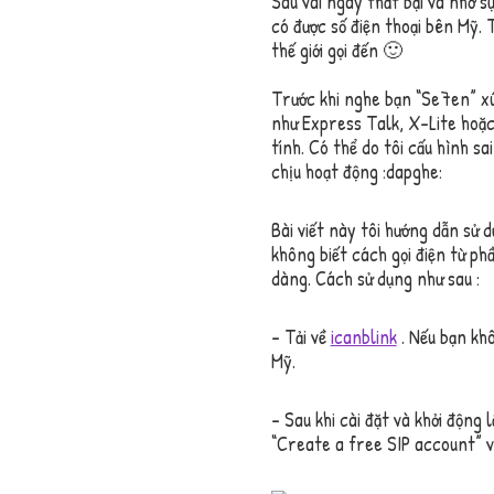
Sau vài ngày thất bại và nhờ s
có được số điện thoại bên Mỹ. T
thế giới gọi đến 🙂
Trước khi nghe bạn “Se7en” xú
như Express Talk, X-Lite hoặ
tính. Có thể do tôi cấu hình sa
chịu hoạt động :dapghe:
Bài viết này tôi hướng dẫn sử 
không biết cách gọi điện từ p
dàng. Cách sử dụng như sau :
– Tải về
icanblink
. Nếu bạn khô
Mỹ.
– Sau khi cài đặt và khởi động
“Create a free SIP account” v