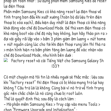
pháp an toàn nhất : Sử dụng phần mềm Samsung Kies để reset
lại điện thoại.
Phần mềm Samsung Kies có khả năng reset lại điện thoại về
tình trạng ban đầu khi xuất xưởng (toàn bộ dữ liệu trên điện
thoại bị xóa xạch), điều kiện duy nhất là điện thoại có khả năng
khởi động vào chế độ Download Mode. Để thử xem điện thoại có
khả năng boot vào chế độ này hay không, bạn hãy tháo pin ra >
đợi vài giây rồi lắp vào > bấm 3 phím giảm âm lượng + nút home
+ nút nguồn cùng lúc cho tới khi điện thoại rung lên thì thả ra
> màn hình hiện ra bấm phím tăng âm lượng để xác nhận vào
chế độ Download Mode, như hình bên dưới :
Có một chuyện mà tôi tin là nhiều người sẽ thắc mắc : liệu sau
khi “factory reset” thì điện thoại có bị khóa mạng trở lại hay
không ? Câu trả lời là không. Cũng bởi vì nó trở về tình trạng
gốc nên chắc chắn là nó cũng chưa bị root luôn.
Thế là quyết định thử, sau đây là cách làm :
– Mở phần mềm Samsung Kies > truy cập vào menu Tools >
chọn “Firmware Upgrade and Initialisation” :