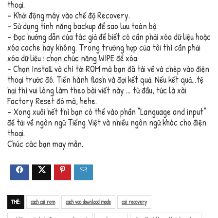
thoại.
– Khởi động máy vào chế độ Recovery.
– Sử dụng tính năng backup để sao lưu toàn bộ.
– Đọc hướng dẫn của tác giả để biết có cần phải xóa dữ liệu hoặc
xóa cache hay không. Trong trường hợp của tôi thì cần phải
xóa dữ liệu : chọn chức năng WIPE để xóa.
– Chọn Install và chỉ tới ROM mà bạn đã tải về và chép vào điện
thoại trước đó. Tiến hành flash và đợi kết quả. Nếu kết quả…tệ
hại thì vui lòng làm theo bài viết này … từ đầu, tức là xài
Factory Reset đó mà, hehe.
– Xong xuôi hết thì bạn có thể vào phần “Language and input”
để tải về ngôn ngữ Tiếng Việt và nhiều ngôn ngữ khác cho điện
thoại.
Chúc các bạn may mắn.
THẺ:
cach cai rom
cach vao download mode
cai recovery