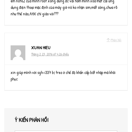
em note2 của mình root xong dùng đc vài hôm mình xóa mất cái ứng
dụng điện thoại mặc định của máy giờ nó ko nhận sim,mất sóng,chưa rõ
như thế nào,AHX chỉ giáo với???
Phản hồi
XUAN HIEU
Tháng 2 23, 2016 at 4:26 chiều
xin giúp mình với sgh-i337 bị treo ở chế độ khẩn cấp bất nhập mà khôi
phục
Ý KIẾN PHẢN HỒI