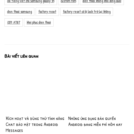
cai tieng viet cho Samsung galaxy s4
custom rom
dien thoai khong khoi dong duoc
dien thoai samsung
factory reset
factory reset có bị lock trở lại không
i337 AT&T
khoi phuc dien thoai
Bài viết liên quan
Kích hoạt và dùng thử tính năng
Những ứng dụng bản quyền
Chat bảo mật trong Android
Android đang miễn phí hôm nay
Messages