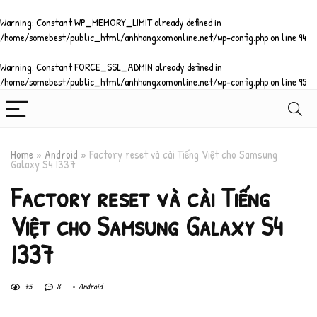
Warning
: Constant WP_MEMORY_LIMIT already defined in
/home/somebest/public_html/anhhangxomonline.net/wp-config.php
on line
94
Warning
: Constant FORCE_SSL_ADMIN already defined in
/home/somebest/public_html/anhhangxomonline.net/wp-config.php
on line
95
Home
»
Android
»
Factory reset và cài Tiếng Việt cho Samsung
Galaxy S4 I337
Factory reset và cài Tiếng
Việt cho Samsung Galaxy S4
I337
75
8
Android