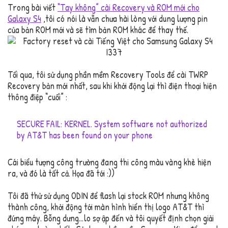
Trong bài viết
“Tay không” cài Recovery và ROM mới cho
Galaxy S4
,tôi có nói là vẫn chưa hài lòng với dung lượng pin
của bản ROM mới và sẽ tìm bản ROM khác để thay thế.
Tối qua, tôi sử dụng phần mềm Recovery Tools để cài TWRP
Recovery bản mới nhất, sau khi khởi động lại thì điện thoại hiện
thông điệp “cuối” :
SECURE FAIL: KERNEL. System software not authorized
by AT&T has been found on your phone
Cái biểu tượng công trường đang thi công màu vàng khè hiện
ra, và đó là tất cả. Họa đã tới :))
Tôi đã thử sử dụng ODIN để flash lại stock ROM nhưng không
thành công, khởi động tới màn hình hiển thị logo AT&T thì
đứng máy. Bỗng dưng…lo sợ ập đến và tôi quyết định chọn giải