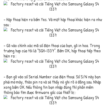
– Hộp thoại hiện ra bấm Yes. Và một hộp thoại khác hiện ra như
sau :
– Gõ vào chính xác mã số điện thoại của bạn, gõ in hoa. Trong
trường hợp của tôi là “SGH-I337”. Bấm OK, hộp thoại tiếp theo
hiện ra :
– Bạn gõ vào số Serial Number của điện thoại. Số S/N này bạn
phải mở máy, tháo pin ra và sẽ thấy nó ghi rõ ở đằng sau. Nhập
xong bấm OK. Nếu thông tin bạn nhập đúng thì phần mềm
thông báo tìm được firmware gốc của thiết bị :