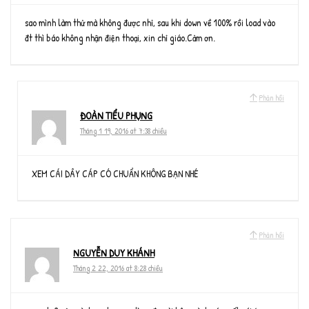
sao mình làm thử mà không được nhỉ, sau khi down về 100% rồi load vào
đt thì báo không nhận điện thoại, xin chỉ giáo.Cảm ơn.
Phản hồi
ĐOÀN TIỂU PHỤNG
Tháng 1 19, 2016 at 7:38 chiều
XEM CÁI DÂY CÁP CÓ CHUẨN KHÔNG BẠN NHÉ
Phản hồi
NGUYỄN DUY KHÁNH
Tháng 2 22, 2016 at 8:28 chiều