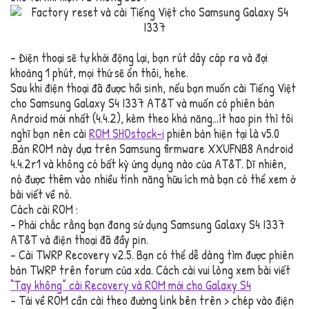
– Điện thoại sẽ tự khởi động lại, bạn rút dây cáp ra và đợi
khoảng 1 phút, mọi thứ sẽ ổn thôi, hehe.
Sau khi điện thoại đã được hồi sinh, nếu bạn muốn cài Tiếng Việt
cho Samsung Galaxy S4 I337 AT&T và muốn có phiên bản
Android mới nhất (4.4.2), kèm theo khả năng…ít hao pin thì tôi
nghĩ bạn nên cài
ROM SHOstock-i
phiên bản hiện tại là v5.0
.Bản ROM này dựa trên Samsung firmware XXUFNB8 Android
4.4.2r1 và không có bất kỳ ứng dụng nào của AT&T. Dĩ nhiên,
nó được thêm vào nhiều tính năng hữu ích mà bạn có thể xem ở
bài viết về nó.
Cách cài ROM :
– Phải chắc rằng bạn đang sử dụng Samsung Galaxy S4 I337
AT&T và điện thoại đã đầy pin.
– Cài TWRP Recovery v2.5. Bạn có thể dễ dàng tìm được phiên
bản TWRP trên forum của xda. Cách cài vui lòng xem bài viết
“Tay không” cài Recovery và ROM mới cho Galaxy S4
– Tải về ROM cần cài theo đường link bên trên > chép vào điện