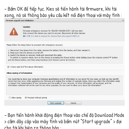
– Bấm OK để tiếp tục. Kies sẽ tiến hành tải firmware, khi tải
xong, nó sẽ thông báo yêu cầu kết nối điện thoại với máy tính :
– Bạn tiến hành khởi động điện thoại vào chế độ Download Mode
> cắm dây cáp vào máy tính và bấm nút “Start upgrade” > đợi
cho tới khi hiện ra thông báo :