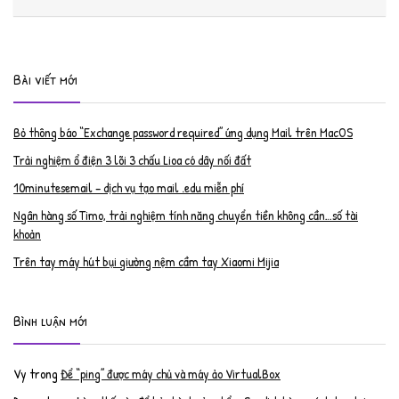
Bài viết mới
Bỏ thông báo “Exchange password required” ứng dụng Mail trên MacOS
Trải nghiệm ổ điện 3 lõi 3 chấu Lioa có dây nối đất
10minutesemail – dịch vụ tạo mail .edu miễn phí
Ngân hàng số Timo, trải nghiệm tính năng chuyển tiền không cần…số tài
khoản
Trên tay máy hút bụi giường nệm cầm tay Xiaomi Mijia
Bình luận mới
Vy
trong
Để “ping” được máy chủ và máy ảo VirtualBox