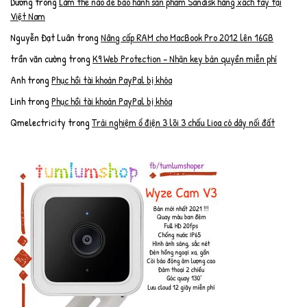
Dương
trong
Làm thế nào để bảo hành sản phẩm Sandisk hàng xách tay tại
Việt Nam
Nguyễn Đạt Luân
trong
Nâng cấp RAM cho MacBook Pro 2012 lên 16GB
trần văn cường
trong
K9 Web Protection – Nhận key bản quyền miễn phí
Anh
trong
Phục hồi tài khoản PayPal bị khóa
Linh
trong
Phục hồi tài khoản PayPal bị khóa
Qmelectricity
trong
Trải nghiệm ổ điện 3 lõi 3 chấu Lioa có dây nối đất