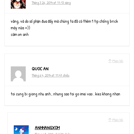
Tháng 3 26, 2014 at 11:13 sáng
vâng, và do số phận đưa đẩy mà chúng ta đã có thêm 1 tip chống brick
máy nữa =))
cám ơn anh
Phản hồi
QUOC AN
Tháng 6 4, 2014 at 11:47 chiều
toi cung bi giong nhu anh , nhung sao toi go imei vao . kies khong nhan
Phản hồi
ANHHANGXOM