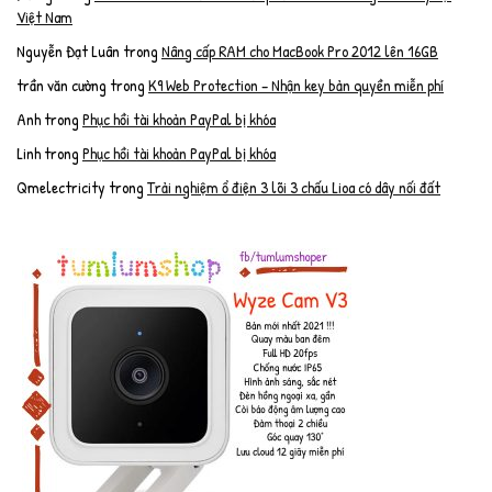
Việt Nam
Nguyễn Đạt Luân
trong
Nâng cấp RAM cho MacBook Pro 2012 lên 16GB
trần văn cường
trong
K9 Web Protection – Nhận key bản quyền miễn phí
Anh
trong
Phục hồi tài khoản PayPal bị khóa
Linh
trong
Phục hồi tài khoản PayPal bị khóa
Qmelectricity
trong
Trải nghiệm ổ điện 3 lõi 3 chấu Lioa có dây nối đất