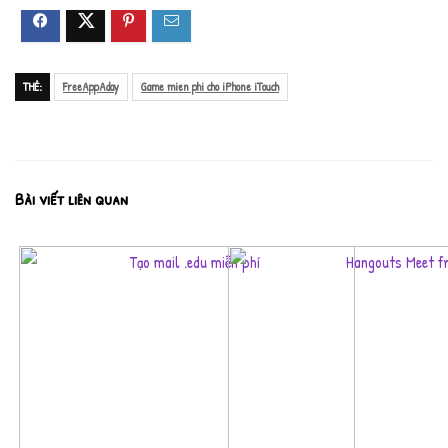
THẺ:
FreeAppAday
Game mien phi cho iPhone iTouch
Bài viết liên quan