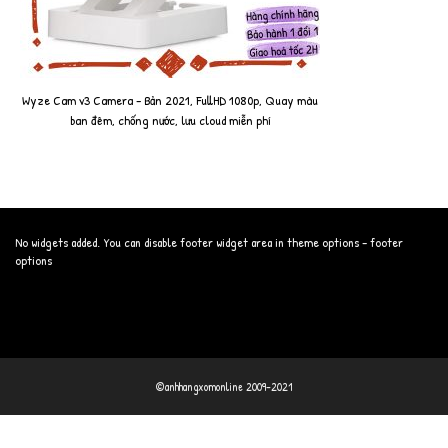
Wyze Cam v3 Camera - Bản 2021, FullHD 1080p, Quay màu
ban đêm, chống nước, lưu cloud miễn phí
No widgets added. You can disable footer widget area in theme options - footer
options
©anhhangxomonline 2009-2021