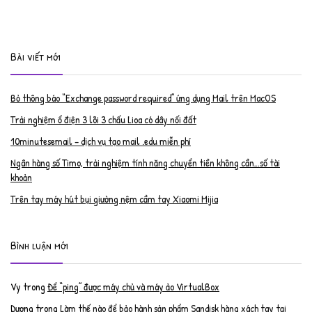
Bài viết mới
Bỏ thông báo “Exchange password required” ứng dụng Mail trên MacOS
Trải nghiệm ổ điện 3 lõi 3 chấu Lioa có dây nối đất
10minutesemail – dịch vụ tạo mail .edu miễn phí
Ngân hàng số Timo, trải nghiệm tính năng chuyển tiền không cần…số tài
khoản
Trên tay máy hút bụi giường nệm cầm tay Xiaomi Mijia
Bình luận mới
Vy
trong
Để “ping” được máy chủ và máy ảo VirtualBox
Dương
trong
Làm thế nào để bảo hành sản phẩm Sandisk hàng xách tay tại