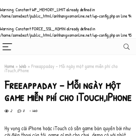
Warning
: Constant WP_MEMORY_LIMIT already defined in
/home/somebest/public_html/anhhangxomonline.net/wp-config.php
on line
94
Warning
: Constant FORCE_SSL_ADMIN already defined in
/home/somebest/public_html/anhhangxomonline.net/wp-config.php
on line
95
Home
»
Web
»
Freeappaday – Mỗi ngày một game miễn phí cho
iTouch,iPhone
Freeappaday – Mỗi ngày một
game miễn phí cho iTouch,iPhone
2
0
Web
Hy vọng cái iPhone hoặc iTouch có sẵn game bản quyền bởi như
cái điện thoại của tôi, game gì mà cho chơi…demo có vài phút