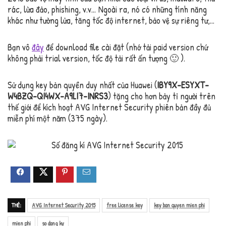
rác, lừa đảo, phishing, v.v… Ngoài ra, nó có những tính năng
khác như tường lửa, tăng tốc độ internet, bảo vệ sự riêng tư,…
Bạn vô
đây
để download file cài đặt (nhớ tải paid version chứ
không phải trial version, tốc độ tải rất ấn tượng 🙂 ).
Sử dụng key bản quyền duy nhất của Huawei (
IBY9X-ESYXT-
W4BZQ-QI4WX-A9LI7-INRS3
) tặng cho hơn bảy tỉ người trên
thế giới để kích hoạt AVG Internet Security phiên bản đầy đủ
miễn phí một năm (375 ngày).
THẺ:
AVG Internet Security 2015
free license key
key ban quyen mien phi
mien phi
so dang ky