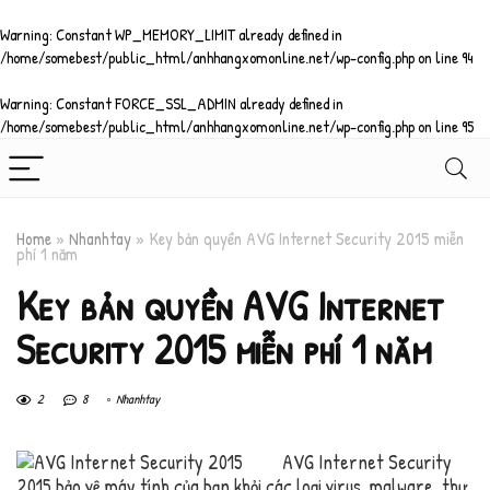
Warning
: Constant WP_MEMORY_LIMIT already defined in
/home/somebest/public_html/anhhangxomonline.net/wp-config.php
on line
94
Warning
: Constant FORCE_SSL_ADMIN already defined in
/home/somebest/public_html/anhhangxomonline.net/wp-config.php
on line
95
Home
»
Nhanhtay
»
Key bản quyền AVG Internet Security 2015 miễn
phí 1 năm
Key bản quyền AVG Internet
Security 2015 miễn phí 1 năm
2
8
Nhanhtay
AVG Internet Security
2015 bảo vệ máy tính của bạn khỏi các loại virus, malware, thư