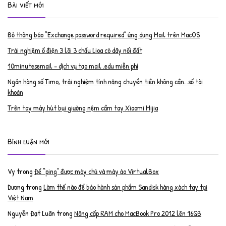
Bài viết mới
Bỏ thông báo “Exchange password required” ứng dụng Mail trên MacOS
Trải nghiệm ổ điện 3 lõi 3 chấu Lioa có dây nối đất
10minutesemail – dịch vụ tạo mail .edu miễn phí
Ngân hàng số Timo, trải nghiệm tính năng chuyển tiền không cần…số tài
khoản
Trên tay máy hút bụi giường nệm cầm tay Xiaomi Mijia
Bình luận mới
Vy
trong
Để “ping” được máy chủ và máy ảo VirtualBox
Dương
trong
Làm thế nào để bảo hành sản phẩm Sandisk hàng xách tay tại
Việt Nam
Nguyễn Đạt Luân
trong
Nâng cấp RAM cho MacBook Pro 2012 lên 16GB