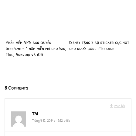
Phần mềm VPN bản quyền
Disney tặng 8 bộ sticker cực hot
Seed4.me – 1 năm miễn phí cho Win,
cho người dùng iMessage
Mac, Android và iOS
8 Comments
Phản hồi
TAI
Tháng 9 15, 2014 at 5:32 chiều