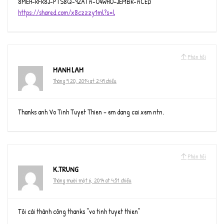
8MEH-RFR8J-PTS8Q-92ATA-O4WHO-JEMBR-ACED
https://shared.com/x8czzzy1ml?s=l
Phản hồi
MANH LAM
Tháng 9 20, 2014 at 2:49 chiều
Thanks anh Vo Tinh Tuyet Thien – em dang cai xem ntn.
Phản hồi
K.TRUNG
Tháng mười một 6, 2014 at 4:51 chiều
Tôi cài thành công thanks “vo tinh tuyet thien”