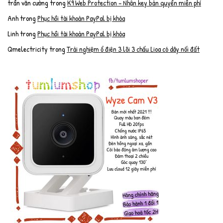
trần văn cường
trong
K9 Web Protection – Nhận key bản quyền miễn phí
Anh
trong
Phục hồi tài khoản PayPal bị khóa
Linh
trong
Phục hồi tài khoản PayPal bị khóa
Qmelectricity
trong
Trải nghiệm ổ điện 3 lõi 3 chấu Lioa có dây nối đất