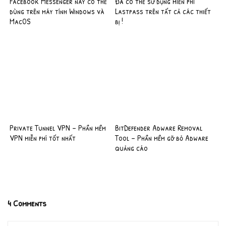
Facebook Messenger nay có thể
Đã có thể sử dụng miễn phí
dùng trên máy tính Windows và
Lastpass trên tất cả các thiết
MacOS
bị !
Private Tunnel VPN – Phần mềm
BitDefender Adware Removal
VPN miễn phí tốt nhất
Tool – Phần mềm gỡ bỏ Adware
quảng cáo
4 Comments