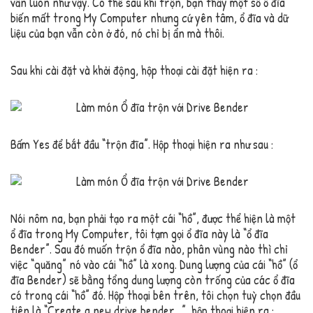
vẫn luôn như vậy. Có thể sau khi trộn, bạn thấy một số ổ đĩa
biến mất trong My Computer nhưng cứ yên tâm, ổ đĩa và dữ
liệu của bạn vẫn còn ở đó, nó chỉ bị ẩn mà thôi.
Sau khi cài đặt và khởi động, hộp thoại cài đặt hiện ra :
Bấm Yes để bắt đầu “trộn đĩa”. Hộp thoại hiện ra như sau :
Nói nôm na, bạn phải tạo ra một cái “hồ”, được thể hiện là một
ổ đĩa trong My Computer, tôi tạm gọi ổ đĩa này là “ổ đĩa
Bender”. Sau đó muốn trộn ổ đĩa nào, phân vùng nào thì chỉ
việc “quăng” nó vào cái “hồ” là xong. Dung lượng của cái “hồ” (ổ
đĩa Bender) sẽ bằng tổng dung lượng còn trống của các ổ đĩa
có trong cái “hồ” đó. Hộp thoại bên trên, tôi chọn tuỳ chọn đầu
tiên là “Create a new drive bender…”, hộp thoại hiện ra :