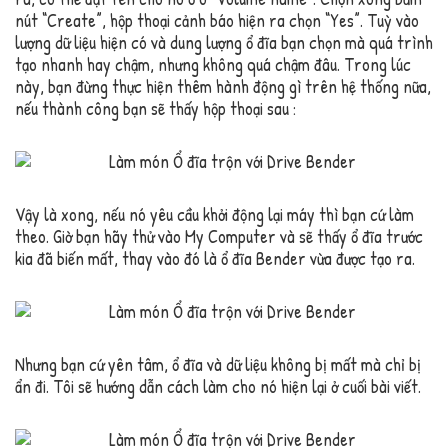
nút “Create”, hộp thoại cảnh báo hiện ra chọn “Yes”. Tuỳ vào
lượng dữ liệu hiện có và dung lượng ổ đĩa bạn chọn mà quá trình
tạo nhanh hay chậm, nhưng không quá chậm đâu. Trong lúc
này, bạn đừng thực hiện thêm hành động gì trên hệ thống nữa,
nếu thành công bạn sẽ thấy hộp thoại sau :
Vậy là xong, nếu nó yêu cầu khởi động lại máy thì bạn cứ làm
theo. Giờ bạn hãy thử vào My Computer và sẽ thấy ổ đĩa trước
kia đã biến mất, thay vào đó là ổ đĩa Bender vừa được tạo ra.
Nhưng bạn cứ yên tâm, ổ đĩa và dữ liệu không bị mất mà chỉ bị
ẩn đi. Tôi sẽ hướng dẫn cách làm cho nó hiện lại ở cuối bài viết.