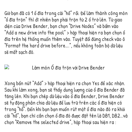
Giờ bạn đã có 1 ổ đĩa trong cái “hồ” rồi. Để làm thành công món
“ổ đĩa trộn” thì dĩ nhiên bạn phải trộn từ 2 ổ trở lên. Từ giao
diện của Drive Bender, bạn chọn “Drive Nodes” và bấm vào
“Add a new drive into the pool” > hộp thoại hiện ra bạn chọn ổ
đĩa trên hệ thống muốn thêm vào. Tuyệt đối đừng check vào ô
“Format the hard drive before….”, nếu không toàn bộ dữ liệu
sẽ mất sạch đó.
Xong bấn nút “Add” > hộp thoại hiện ra chọn Yes để xác nhận.
Sau khi làm xong, bạn sẽ thấy dung lượng của ổ đĩa Bender đã
tăng lên. Khi bạn chép dữ liệu vào ổ đĩa Bender, Drive Bender
sẽ tự động phân chia dữ liệu để lưu trữ trên các ổ đĩa hiện có
trong “hồ”. Đến khi bạn bạn muốn rút một ổ đĩa nào đó ra khỏi
cái “hồ”, bạn chỉ cần chọn ổ đĩa đó được đặt tên là DB1, DB2…và
chọn “Remove the selected drive”, hộp thoại sau hiện ra :