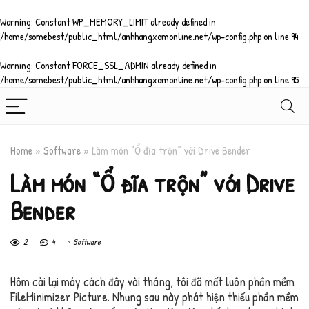
Warning
: Constant WP_MEMORY_LIMIT already defined in
/home/somebest/public_html/anhhangxomonline.net/wp-config.php
on line
94
Warning
: Constant FORCE_SSL_ADMIN already defined in
/home/somebest/public_html/anhhangxomonline.net/wp-config.php
on line
95
Home
»
Software
»
Làm món “Ổ đĩa trộn” với Drive Bender
Làm món “Ổ đĩa trộn” với Drive
Bender
2
4
Software
Hôm cài lại máy cách đây vài tháng, tôi đã mất luôn phần mềm
FileMinimizer Picture. Nhưng sau này phát hiện thiếu phần mềm