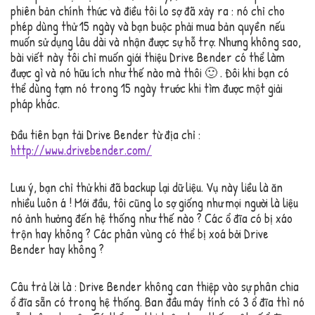
phiên bản chính thức và điều tôi lo sợ đã xảy ra : nó chỉ cho
phép dùng thử 15 ngày và bạn buộc phải mua bản quyền nếu
muốn sử dụng lâu dài và nhận được sự hỗ trợ. Nhưng không sao,
bài viết này tôi chỉ muốn giới thiệu Drive Bender có thể làm
được gì và nó hữu ích như thế nào mà thôi 🙂 . Đôi khi bạn có
thể dùng tạm nó trong 15 ngày trước khi tìm được một giải
pháp khác.
Đầu tiên bạn tải Drive Bender từ địa chỉ :
http://www.drivebender.com/
Lưu ý, bạn chỉ thử khi đã backup lại dữ liệu. Vụ này liều là ăn
nhiều luôn á ! Mới đầu, tôi cũng lo sợ giống như mọi người là liệu
nó ảnh hưởng đến hệ thống như thế nào ? Các ổ đĩa có bị xáo
trộn hay không ? Các phân vùng có thể bị xoá bởi Drive
Bender hay không ?
Câu trả lời là : Drive Bender không can thiệp vào sự phân chia
ổ đĩa sẵn có trong hệ thống. Ban đầu máy tính có 3 ổ đĩa thì nó