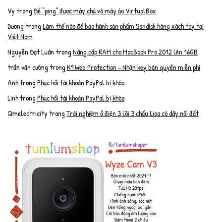
Vy
trong
Để “ping” được máy chủ và máy ảo VirtualBox
Dương
trong
Làm thế nào để bảo hành sản phẩm Sandisk hàng xách tay tại
Việt Nam
Nguyễn Đạt Luân
trong
Nâng cấp RAM cho MacBook Pro 2012 lên 16GB
trần văn cường
trong
K9 Web Protection – Nhận key bản quyền miễn phí
Anh
trong
Phục hồi tài khoản PayPal bị khóa
Linh
trong
Phục hồi tài khoản PayPal bị khóa
Qmelectricity
trong
Trải nghiệm ổ điện 3 lõi 3 chấu Lioa có dây nối đất