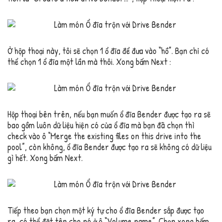
Ở hộp thoại này, tôi sẽ chọn 1 ổ đĩa để đưa vào “hồ”. Bạn chỉ có
thể chọn 1 ổ đĩa một lần mà thôi. Xong bấm Next :
Hộp thoại bên trên, nếu bạn muốn ổ đĩa Bender được tạo ra sẽ
bao gồm luôn dữ liệu hiện có của ổ đĩa mà bạn đã chọn thì
check vào ô “Merge the existing files on this drive into the
pool”, còn không, ổ đĩa Bender được tạo ra sẽ không có dữ liệu
gì hết. Xong bấm Next.
Tiếp theo bạn chọn một ký tự cho ổ đĩa Bender sắp được tạo
ra, có thể đặt tên cho nó ở ô “Volume name”. Chọn xong bấm