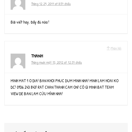
Tháng 12 29, 2011 at 8:57 chiều
Bài viết hay. Đầy đủ nữa !
Phản hồi
THANH
Tháng mười một 13, 2012 at 12:37 chiều
MINH MAT 1 O DIA! BAN KHOI PHUC DUM MINH NHA! MINH LAM HOAI KO
DC! 0936 243 843! RAT CHAN THANH CAM ON! CÓ GI MINH BAT TEAM
VIEW DE BAN LAM CỨU MÌNH NHA!