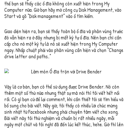
thể bạn sẽ thấy các ổ đĩa không còn xuất hiện trong My
Computer nữa. Giờ bạn hãy mở công cụ Disk Management, vào
Start và gõ “Disk management” vào ổ tìm kiếm.
Giao diện hiện ra, bạn sẽ thấy toàn bộ ổ đĩa và phân vùng trước
đó vẫn hiện ra ở đây nhưng bị mất ký tự ổ đĩa. Nên bạn chỉ cần
cấp cho nó một ký tự là nó sẽ xuất hiện trong My Computer
ngay. Nhấp chuột phải vào phân vùng cần hiện và chọn “Change
drive letter and paths..”
Vậy là cơ bản, bạn có thể sử dụng được Drive Bender. Nó còn
thêm một số thứ nữa nhưng thật sự mà nói thì tôi viết hết nổi
rồi. Có gì bạn cứ để lại comment, khi cần thiết tôi sẽ tìm hiểu và
bổ sung cho bài viết. Nãy giờ, tôi thấy có nhiều lời chúc mừng
sinh nhật từ Facebook nhưng phải chuyên tâm viết cho xong.
Bài viết này tôi thử nghiệm và chuẩn bị rất nhiều ngày, mỗi
ngày một chút và tôi nghĩ đã đến lúc kết thúc, hehe. Giờ thì lên