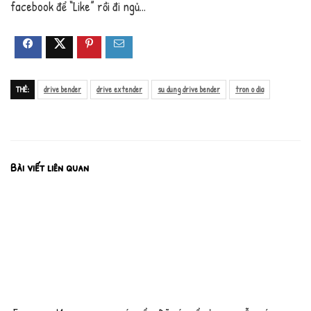
facebook để “Like” rồi đi ngủ…
THẺ:
drive bender
drive extender
su dung drive bender
tron o dia
Bài viết liên quan