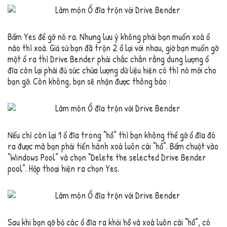
Bấm Yes để gỡ nó ra. Nhưng lưu ý không phải bạn muốn xoá ổ
nào thì xoá. Giả sử bạn đã trộn 2 ổ lại với nhau, giờ bạn muốn gỡ
một ổ ra thì Drive Bender phải chắc chắn rằng dung lượng ổ
đĩa còn lại phải đủ sức chứa lượng dữ liệu hiện có thì nó mới cho
bạn gỡ. Còn không, bạn sẽ nhận được thông báo :
Nếu chỉ còn lại 1 ổ đĩa trong “hồ” thì bạn không thể gỡ ổ đĩa đó
ra được mà bạn phải tiến hành xoá luôn cái “hồ”. Bấm chuột vào
“Windows Pool” và chọn “Delete the selected Drive Bender
pool”. Hộp thoại hiện ra chọn Yes.
Sau khi bạn gỡ bỏ các ổ đĩa ra khỏi hồ và xoá luôn cái “hồ”, có