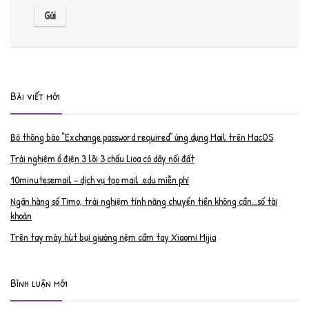
Bài viết mới
Bỏ thông báo “Exchange password required” ứng dụng Mail trên MacOS
Trải nghiệm ổ điện 3 lõi 3 chấu Lioa có dây nối đất
10minutesemail – dịch vụ tạo mail .edu miễn phí
Ngân hàng số Timo, trải nghiệm tính năng chuyển tiền không cần…số tài
khoản
Trên tay máy hút bụi giường nệm cầm tay Xiaomi Mijia
Bình luận mới