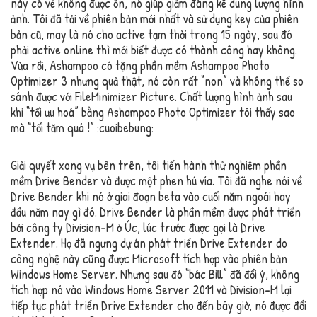
này có vẻ không được ổn, nó giúp giảm đáng kể dung lượng hình
ảnh. Tôi đã tải về phiên bản mới nhất và sử dụng key của phiên
bản cũ, may là nó cho active tạm thời trong 15 ngày, sau đó
phải active online thì mới biết được có thành công hay không.
Vừa rồi, Ashampoo có tặng phần mềm Ashampoo Photo
Optimizer 3 nhưng quả thật, nó còn rất “non” và không thể so
sánh được với FileMinimizer Picture. Chất lượng hình ảnh sau
khi “tối ưu hoá” bằng Ashampoo Photo Optimizer tôi thấy sao
mà “tối tăm quá !” :cuoibebung:
Giải quyết xong vụ bên trên, tôi tiến hành thử nghiệm phần
mềm Drive Bender và được một phen hú vía. Tôi đã nghe nói về
Drive Bender khi nó ở giai đoạn beta vào cuối năm ngoái hay
đầu năm nay gì đó. Drive Bender là phần mềm được phát triển
bởi công ty Division-M ở Úc, lúc trước được gọi là Drive
Extender. Họ đã ngưng dự án phát triển Drive Extender do
công nghệ này cũng được Microsoft tích hợp vào phiên bản
Windows Home Server. Nhưng sau đó “bác Bill” đã đổi ý, không
tích hợp nó vào Windows Home Server 2011 và Division-M lại
tiếp tục phát triển Drive Extender cho đến bây giờ, nó được đổi