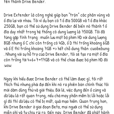
tên thành Drive Bender.
Drive Extender là công nghệ giúp bạn “trộn” các phân vùng và
ổ đĩa lại với nhau. Tôi ví dụ bạn có 1 ổ đĩa 500GB và 1 ổ đĩa khác
250GB, bạn có thể sử dụng Drive Bender để biến nó thành 1 ổ
đĩa duy nhất trong hệ thống có dung lượng là 750GB. Tôi đã
từng gặp tình trạng : muốn lưu một bộ phim HD với dung lượng
8GB nhưng ổ C chỉ còn trống có 4Gb, ổ D thì trống khoảng 6GB
và ổ E thì trống khoảng 7GB => hết chỗ dung thân :cuoibebung:
. Nhưng với sự hỗ trợ của Drive Bender, tôi sẽ tạo ra một ổ đĩa
còn trống tới 4+6+7=17GB và có thể chứa được bộ phim HD đó
:wow:
Ngay khi hiểu được Drive Bender có thể làm được gì, tôi rất
thích thú nhưng phải đợi đến khi nó ra phiên bản chính thức tôi
mới dám dùng thử và giới thiệu. Bởi lẽ, việc đụng đến ổ cứng và
dữ liệu là rất quan trọng, nếu chả may phần mềm bị lỗi hoặc lỗi
gì đó thì dữ liệu có thể bị mất, quá mạo hiểm. Quan trọng hơn,
khi Drive Bender ở giai đoạn Beta, mọi người có thể sử dụng
miễn phí và tự chịu rủi ro. Đến nay, Drive Bender đã phát hành