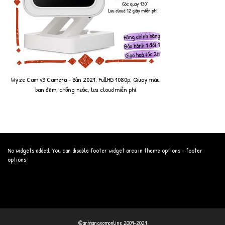
Wyze Cam v3 Camera - Bản 2021, FullHD 1080p, Quay màu
ban đêm, chống nước, lưu cloud miễn phí
No widgets added. You can disable footer widget area in theme options - footer
options
©anhhangxomonline 2009-2021