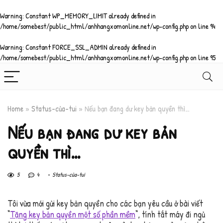
Warning
: Constant WP_MEMORY_LIMIT already defined in
/home/somebest/public_html/anhhangxomonline.net/wp-config.php
on line
94
Warning
: Constant FORCE_SSL_ADMIN already defined in
/home/somebest/public_html/anhhangxomonline.net/wp-config.php
on line
95
Home
»
Status-của-tui
»
Nếu bạn đang dư key bản quyền thì…
Nếu bạn đang dư key bản
quyền thì…
5
4
Status-của-tui
Tôi vừa mới gửi key bản quyền cho các bạn yêu cầu ở bài viết
“
Tặng key bản quyền một số phần mềm
“, tính tắt máy đi ngủ