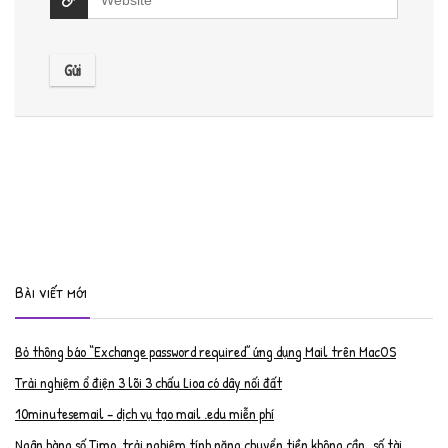
Bài viết mới
Bỏ thông báo “Exchange password required” ứng dụng Mail trên MacOS
Trải nghiệm ổ điện 3 lõi 3 chấu Lioa có dây nối đất
10minutesemail – dịch vụ tạo mail .edu miễn phí
Ngân hàng số Timo, trải nghiệm tính năng chuyển tiền không cần…số tài