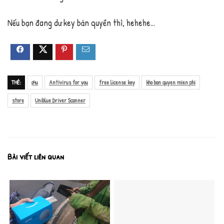
Nếu bạn đang dư key bản quyền thì, hehehe…
THẺ:
a4u
Antivirus for you
free license key
kho ban quyen mien phi
store
Uniblue Driver Scanner
Bài viết liên quan