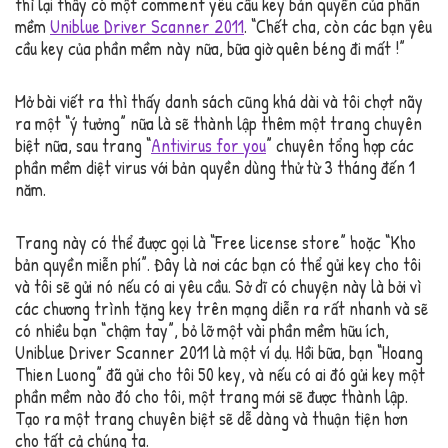
thì lại thấy có một comment yêu cầu key bản quyền của phần
mềm
Uniblue Driver Scanner 2011
. “Chết cha, còn các bạn yêu
cầu key của phần mềm này nữa, bữa giờ quên béng đi mất !”
Mở bài viết ra thì thấy danh sách cũng khá dài và tôi chợt nãy
ra một “ý tưởng” nữa là sẽ thành lập thêm một trang chuyên
biệt nữa, sau trang “
Antivirus for you
” chuyên tổng hợp các
phần mềm diệt virus với bản quyền dùng thử từ 3 tháng đến 1
năm.
Trang này có thể được gọi là “Free license store” hoặc “Kho
bản quyền miễn phí”. Đây là nơi các bạn có thể gửi key cho tôi
và tôi sẽ gửi nó nếu có ai yêu cầu. Sở dĩ có chuyện này là bởi vì
các chương trình tặng key trên mạng diễn ra rất nhanh và sẽ
có nhiều bạn “chậm tay”, bỏ lỡ một vài phần mềm hữu ích,
Uniblue Driver Scanner 2011 là một ví dụ. Hồi bữa, bạn “Hoang
Thien Luong” đã gửi cho tôi 50 key, và nếu có ai đó gửi key một
phần mềm nào đó cho tôi, một trang mới sẽ được thành lập.
Tạo ra một trang chuyên biệt sẽ dễ dàng và thuận tiện hơn
cho tất cả chúng ta.