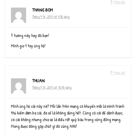
Phản hồi
THANG BOM
Tháng 9 16, 2011 at 9:38 sáng
Ý tưởng này hay đó bạn!
Mình giơ 1 tay ủng hộ!
Phản hồi
THUAN
Tháng 9 16, 2011 at 10:45 sáng
Mình ủng hộ cái này nè!! Mỗi lần trên mạng có khuyến mãi là mình tranh
thủ kiếm dăm ba cái, đa số là không dùng hết. Cũng có cái để dành được,
có cái không nhưng chia sẻ là điều rất quý báu trong cộng đồng mạng.
Mong được đóng góp chút gì đó cùng AHX!