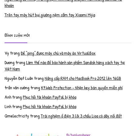
khoản
Trên tay máy hút bụi giường nệm cầm tay Xiaomi Mijia
Bình luận mới
Vy
trong
Để “ping” được máy chủ và máy ảo VirtualBox
Dương
trong
Làm thế nào để bảo hành sản phẩm Sandisk hàng xách tay tại
Việt Nam
Nguyễn Đạt Luân
trong
Nâng cấp RAM cho MacBook Pro 2012 lên 16GB
trần văn cường
trong
K9 Web Protection – Nhận key bản quyền miễn phí
Anh
trong
Phục hồi tài khoản PayPal bị khóa
Linh
trong
Phục hồi tài khoản PayPal bị khóa
Qmelectricity
trong
Trải nghiệm ổ điện 3 lõi 3 chấu Lioa có dây nối đất