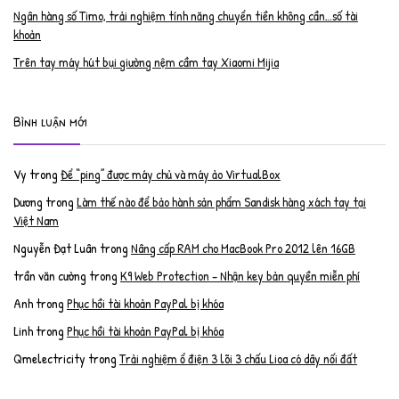
Ngân hàng số Timo, trải nghiệm tính năng chuyển tiền không cần…số tài
khoản
Trên tay máy hút bụi giường nệm cầm tay Xiaomi Mijia
Bình luận mới
Vy
trong
Để “ping” được máy chủ và máy ảo VirtualBox
Dương
trong
Làm thế nào để bảo hành sản phẩm Sandisk hàng xách tay tại
Việt Nam
Nguyễn Đạt Luân
trong
Nâng cấp RAM cho MacBook Pro 2012 lên 16GB
trần văn cường
trong
K9 Web Protection – Nhận key bản quyền miễn phí
Anh
trong
Phục hồi tài khoản PayPal bị khóa
Linh
trong
Phục hồi tài khoản PayPal bị khóa
Qmelectricity
trong
Trải nghiệm ổ điện 3 lõi 3 chấu Lioa có dây nối đất