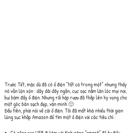
Trước Tết, mặc dù đã có ổ điện “tất cả trong một” nhưng thấy
nó vẫn lộn xộn : dây dài dây ngắn, cục sạc nằm lăn lóc mọi nơi,
bụi bám đầy ổ điện. Nhưng rồi hộp rượu đã thắp lên hy vọng cho
một góc bàn sạch đẹp, văn minh 🙂
Đầu tiên, phải nói về cái ổ điện. Tôi đã mất khá nhiều thời gian
lùng sục khắp Amazon để tìm một ổ điện với các tiêu chí :
Có cổng sạc USB đi kèm với tính năng “smart” để tự điều