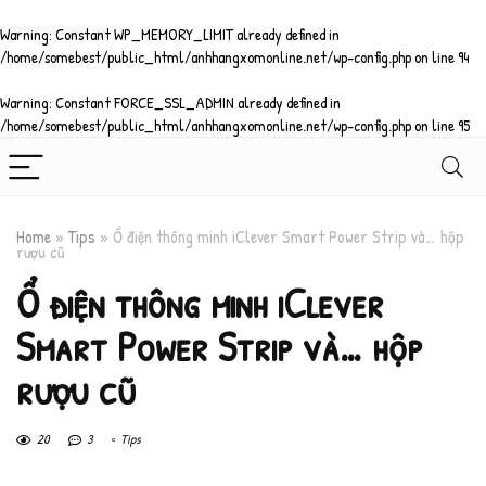
Warning
: Constant WP_MEMORY_LIMIT already defined in
/home/somebest/public_html/anhhangxomonline.net/wp-config.php
on line
94
Warning
: Constant FORCE_SSL_ADMIN already defined in
/home/somebest/public_html/anhhangxomonline.net/wp-config.php
on line
95
Home
»
Tips
»
Ổ điện thông minh iClever Smart Power Strip và… hộp
rượu cũ
Ổ điện thông minh iClever
Smart Power Strip và… hộp
rượu cũ
20
3
Tips