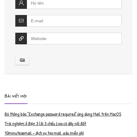
Bài viết mới
Bỏ thông báo “Exchange password required” ứng dụng Mail trên MacOS
Trải nghiệm ổ điện 3 lõi 3 chấu Lioa có dây nối đất
10minutesemail – dịch vụ tạo mail .edu miễn phí