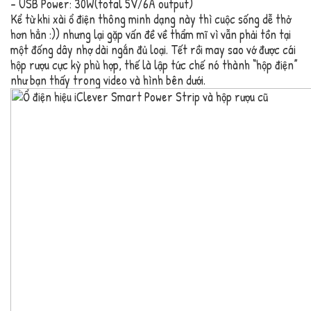
– USB Power: 30W(total 5V/6A output)
Kể từ khi xài ổ điện thông minh dạng này thì cuộc sống dễ thở
hơn hẳn :)) nhưng lại gặp vấn đề về thẩm mĩ vì vẫn phải tồn tại
một đống dây nhợ dài ngắn đủ loại. Tết rồi may sao vớ được cái
hộp rượu cực kỳ phù hợp, thế là lập tức chế nó thành “hộp điện”
như bạn thấy trong video và hình bên dưới.