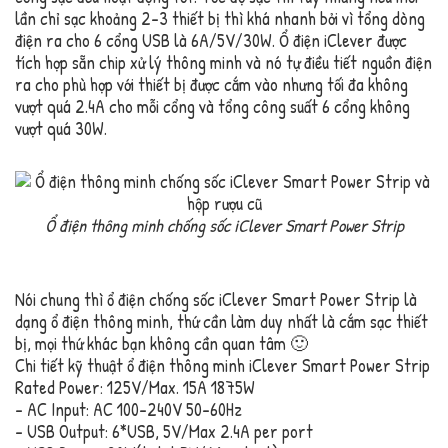
lần chỉ sạc khoảng 2-3 thiết bị thì khá nhanh bởi vì tổng dòng
điện ra cho 6 cổng USB là 6A/5V/30W. Ổ điện iClever được
tích hợp sẵn chip xử lý thông minh và nó tự điều tiết nguồn điện
ra cho phù hợp với thiết bị được cắm vào nhưng tối đa không
vượt quá 2.4A cho mỗi cổng và tổng công suất 6 cổng không
vượt quá 30W.
Ổ điện thông minh chống sốc iClever Smart Power Strip
Nói chung thì ổ điện chống sốc iClever Smart Power Strip là
dạng ổ điện thông minh, thứ cần làm duy nhất là cắm sạc thiết
bị, mọi thứ khác bạn không cần quan tâm 🙂
Chi tiết kỹ thuật ổ điện thông minh iClever Smart Power Strip
Rated Power: 125V/Max. 15A 1875W
– AC Input: AC 100-240V 50-60Hz
– USB Output: 6*USB, 5V/Max 2.4A per port