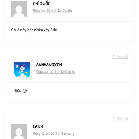
CHÍ QUỐC
Tháng 3 6, 2018 at 12:13 chiều
Cái ổ này bao nhiêu vậy AHX
Phản hồi
ANHHANGXOM
Tháng 3 6, 2018 at 12:53 chiều
900k 🙂
Phản hồi
LANH
Tháng 12 26, 2018 at 9:26 sáng