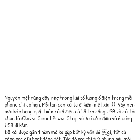
Nguyên một rừng dây nhợ trong khi số lượng ổ điện trong mỗi
phòng chỉ có hạn. Mỗi lần cần xài là đi kiếm mệt xỉu :)) .Vậy nên
mới bấm bụng quất luôn cái ổ điện có hỗ trợ cổng USB và cái tôi
chọn là iClever Smart Power Strip với 6 ổ cắm điện và 6 cổng
USB đi kèm.
Đã xài được gần 1 năm mà ko gặp bất kỳ vấn đề gì, tất cả
cổng sạc đều hoạt động tốt. Tốc độ sạc thì tuỳ nhưng nếu mỗi