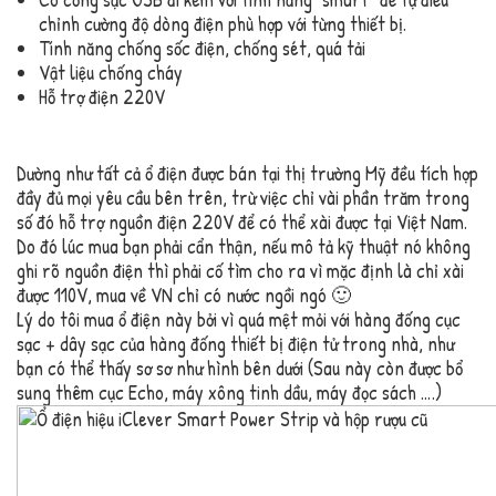
chỉnh cường độ dòng điện phù hợp với từng thiết bị.
Tính năng chống sốc điện, chống sét, quá tải
Vật liệu chống cháy
Hỗ trợ điện 220V
Dường như tất cả ổ điện được bán tại thị trường Mỹ đều tích hợp
đầy đủ mọi yêu cầu bên trên, trừ việc chỉ vài phần trăm trong
số đó hỗ trợ nguồn điện 220V để có thể xài được tại Việt Nam.
Do đó lúc mua bạn phải cẩn thận, nếu mô tả kỹ thuật nó không
ghi rõ nguồn điện thì phải cố tìm cho ra vì mặc định là chỉ xài
được 110V, mua về VN chỉ có nước ngồi ngó 🙂
Lý do tôi mua ổ điện này bởi vì quá mệt mỏi với hàng đống cục
sạc + dây sạc của hàng đống thiết bị điện tử trong nhà, như
bạn có thể thấy sơ sơ như hình bên dưới (Sau này còn được bổ
sung thêm cục Echo, máy xông tinh dầu, máy đọc sách ….)