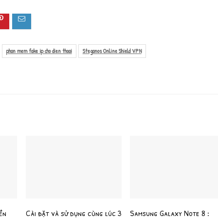
phan mem fake ip cho dien thoai
Steganos Online Shield VPN
ền
Cài đặt và sử dụng cùng lúc 3
Samsung Galaxy Note 8 :