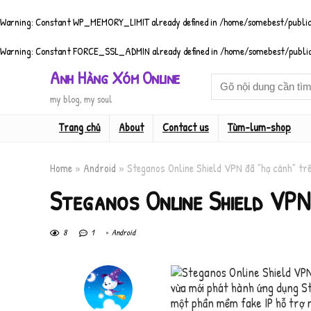
Warning
: Constant WP_MEMORY_LIMIT already defined in
/home/somebest/public
Warning
: Constant FORCE_SSL_ADMIN already defined in
/home/somebest/public
Anh Hàng Xóm Online
my blog, my soul
Trang chủ
About
Contact us
Tùm-lum-shop
Home
»
Android
»
Steganos Online Shield VPN đã "hạ cánh" tr
Steganos Online Shield VPN
8
1
Android
vừa mới phát hành ứng dụng St
một phần mềm fake IP hỗ trợ n