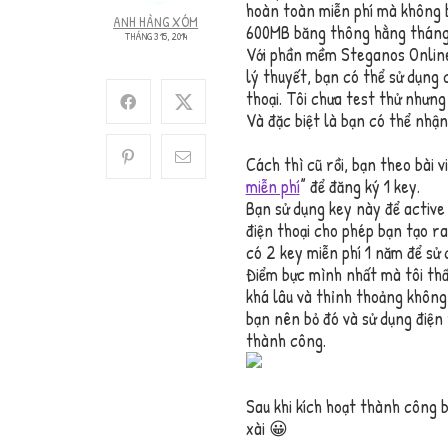
hoàn toàn miễn phí mà không bị 
ANH HÀNG XÓM
600MB băng thông hằng tháng
THÁNG 3 15, 2014
Với phần mềm Steganos Online
lý thuyết, bạn có thể sử dụng
thoại. Tôi chưa test thử nhưng
Và đặc biệt là bạn có thể nhận
Cách thì cũ rồi, bạn theo bài vi
miễn phí
” để đăng ký 1 key.
Bạn sử dụng key này để active
điện thoại cho phép bạn tạo r
có 2 key miễn phí 1 năm để sử 
Điểm bực mình nhất mà tôi thấ
khá lâu và thỉnh thoảng không 
bạn nên bỏ đó và sử dụng điện 
thành công.
Sau khi kích hoạt thành công 
xài 😀