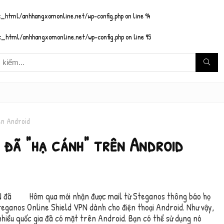
_html/anhhangxomonline.net/wp-config.php
on line
94
_html/anhhangxomonline.net/wp-config.php
on line
95
ên Android
 đã "hạ cánh" trên Android
Hôm qua mới nhận được mail từ Steganos thông báo họ
eganos Online Shield VPN dành cho điện thoại Android. Như vậy,
hiều quốc gia đã có mặt trên Android. Bạn có thể sử dụng nó