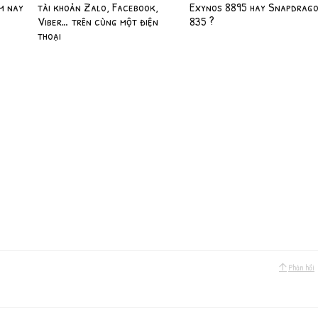
m nay
tài khoản Zalo, Facebook,
Exynos 8895 hay Snapdrag
Viber… trên cùng một điện
835 ?
thoại
Phản hồi