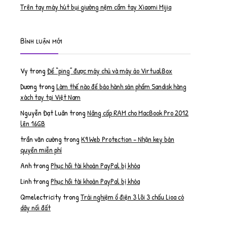
Trên tay máy hút bụi giường nệm cầm tay Xiaomi Mijia
Bình luận mới
Vy
trong
Để “ping” được máy chủ và máy ảo VirtualBox
Dương
trong
Làm thế nào để bảo hành sản phẩm Sandisk hàng
xách tay tại Việt Nam
Nguyễn Đạt Luân
trong
Nâng cấp RAM cho MacBook Pro 2012
lên 16GB
trần văn cường
trong
K9 Web Protection – Nhận key bản
quyền miễn phí
Anh
trong
Phục hồi tài khoản PayPal bị khóa
Linh
trong
Phục hồi tài khoản PayPal bị khóa
Qmelectricity
trong
Trải nghiệm ổ điện 3 lõi 3 chấu Lioa có
dây nối đất