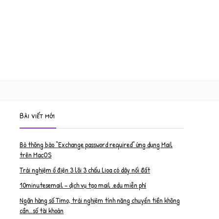
Bài viết mới
Bỏ thông báo “Exchange password required” ứng dụng Mail
trên MacOS
Trải nghiệm ổ điện 3 lõi 3 chấu Lioa có dây nối đất
10minutesemail – dịch vụ tạo mail .edu miễn phí
Ngân hàng số Timo, trải nghiệm tính năng chuyển tiền không
cần…số tài khoản