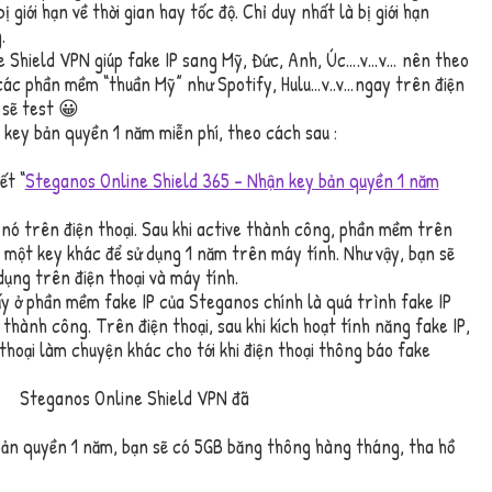
giới hạn về thời gian hay tốc độ. Chỉ duy nhất là bị giới hạn
.
 Shield VPN giúp fake IP sang Mỹ, Đức, Anh, Úc….v…v… nên theo
 các phần mềm “thuần Mỹ” như Spotify, Hulu…v..v…ngay trên điện
 sẽ test 😀
 key bản quyền 1 năm miễn phí, theo cách sau :
ết “
Steganos Online Shield 365 – Nhận key bản quyền 1 năm
 nó trên điện thoại. Sau khi active thành công, phần mềm trên
a một key khác để sử dụng 1 năm trên máy tính. Như vậy, bạn sẽ
dụng trên điện thoại và máy tính.
y ở phần mềm fake IP của Steganos chính là quá trình fake IP
thành công. Trên điện thoại, sau khi kích hoạt tính năng fake IP,
thoại làm chuyện khác cho tới khi điện thoại thông báo fake
bản quyền 1 năm, bạn sẽ có 5GB băng thông hàng tháng, tha hồ