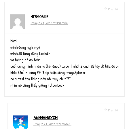
Phản hồi
HTSMOBILE
Tháng 2 21, 2012 at 3:43 chiều
hừm!
mình đang nghi ngờ
mình đã từng dùng Lockdir
và tưởng nó an toàn
cuối cùng mình nhận ra (hỏi được) là có ít nhất 2 cách để lấy dữ liệu đã bị
khóa (ẩn) = dùng PM 7zip hoặc dùng ImageEplorer
có ai test thử thằng này như vậy chưa???
nhìn nó cũng thấy giống FolderLock
Phản hồi
ANHHANGXOM
Tháng 2 21, 2012 at 9:20 chiều