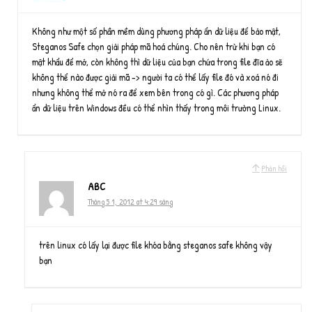
Không như một số phần mềm dùng phương pháp ẩn dữ liệu để bảo mật,
Steganos Safe chọn giải pháp mã hoá chúng. Cho nên trừ khi bạn có
mật khẩu để mở, còn không thì dữ liệu của bạn chứa trong file đĩa ảo sẽ
không thể nào được giải mã -> người ta có thể lấy file đó và xoá nó đi
nhưng không thể mở nó ra để xem bên trong có gì. Các phương pháp
ẩn dữ liệu trên Windows đều có thể nhìn thấy trong môi trường Linux.
Phản hồi
ABC
Tháng 5 1, 2012 at 4:29 sáng
trên linux có lấy lại được file khóa bằng steganos safe không vậy
bạn