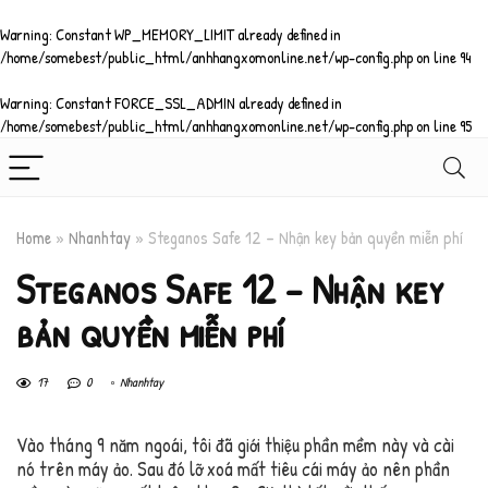
Warning
: Constant WP_MEMORY_LIMIT already defined in
/home/somebest/public_html/anhhangxomonline.net/wp-config.php
on line
94
Warning
: Constant FORCE_SSL_ADMIN already defined in
/home/somebest/public_html/anhhangxomonline.net/wp-config.php
on line
95
Home
»
Nhanhtay
»
Steganos Safe 12 – Nhận key bản quyền miễn phí
Steganos Safe 12 – Nhận key
bản quyền miễn phí
17
0
Nhanhtay
Vào tháng 9 năm ngoái, tôi đã giới thiệu phần mềm này và cài
nó trên máy ảo. Sau đó lỡ xoá mất tiêu cái máy ảo nên phần