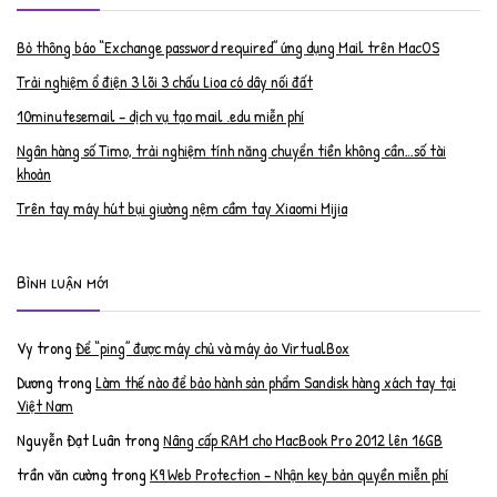
Bỏ thông báo “Exchange password required” ứng dụng Mail trên MacOS
Trải nghiệm ổ điện 3 lõi 3 chấu Lioa có dây nối đất
10minutesemail – dịch vụ tạo mail .edu miễn phí
Ngân hàng số Timo, trải nghiệm tính năng chuyển tiền không cần…số tài
khoản
Trên tay máy hút bụi giường nệm cầm tay Xiaomi Mijia
Bình luận mới
Vy
trong
Để “ping” được máy chủ và máy ảo VirtualBox
Dương
trong
Làm thế nào để bảo hành sản phẩm Sandisk hàng xách tay tại
Việt Nam
Nguyễn Đạt Luân
trong
Nâng cấp RAM cho MacBook Pro 2012 lên 16GB
trần văn cường
trong
K9 Web Protection – Nhận key bản quyền miễn phí