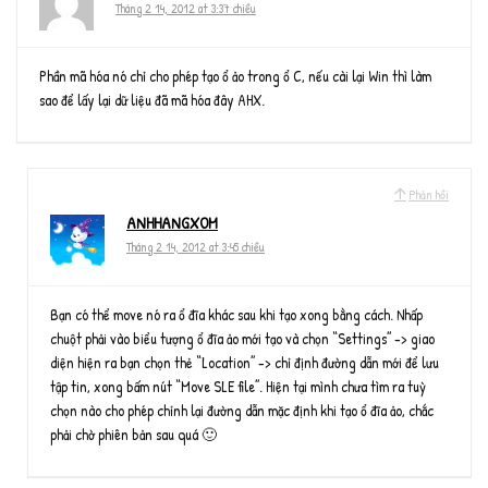
Tháng 2 14, 2012 at 3:37 chiều
Phần mã hóa nó chỉ cho phép tạo ổ ảo trong ổ C, nếu cài lại Win thì làm
sao để lấy lại dữ liệu đã mã hóa đây AHX.
Phản hồi
ANHHANGXOM
Tháng 2 14, 2012 at 3:45 chiều
Bạn có thể move nó ra ổ đĩa khác sau khi tạo xong bằng cách. Nhấp
chuột phải vào biểu tượng ổ đĩa ảo mới tạo và chọn “Settings” -> giao
diện hiện ra bạn chọn thẻ “Location” -> chỉ định đường dẫn mới để lưu
tập tin, xong bấm nút “Move SLE file”. Hiện tại mình chưa tìm ra tuỳ
chọn nào cho phép chỉnh lại đường dẫn mặc định khi tạo ổ đĩa ảo, chắc
phải chờ phiên bản sau quá 🙂