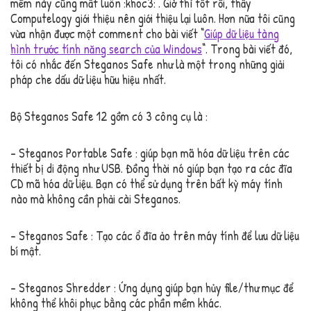
mềm này cũng mất luôn :khoc3: . Giờ thì tốt rồi, thấy
Computelogy giới thiệu nên giới thiệu lại luôn. Hơn nữa tôi cũng
vừa nhận được một comment cho bài viết “
Giúp dữ liệu tàng
hình trước tính năng search của Windows
“. Trong bài viết đó,
tôi có nhắc đến Steganos Safe như là một trong những giải
pháp che dấu dữ liệu hữu hiệu nhất.
Bộ Steganos Safe 12 gồm có 3 công cụ là :
– Steganos Portable Safe : giúp bạn mã hóa dữ liệu trên các
thiết bị di động như USB. Đồng thời nó giúp bạn tạo ra các đĩa
CD mã hóa dữ liệu. Bạn có thể sử dụng trên bất kỳ máy tính
nào mà không cần phải cài Steganos.
– Steganos Safe : Tạo các ổ đĩa ảo trên máy tính để lưu dữ liệu
bí mật.
– Steganos Shredder : Ứng dụng giúp bạn hủy file/thư mục để
không thể khôi phục bằng các phần mềm khác.