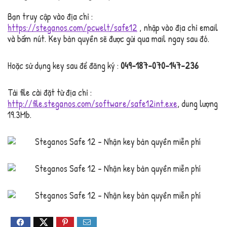
Bạn truy cập vào địa chỉ :
https://steganos.com/pcwelt/safe12
, nhập vào địa chỉ email
và bấm nút. Key bản quyền sẽ được gửi qua mail ngay sau đó.
Hoặc sử dụng key sau để đăng ký :
049-187-070-147-236
Tải file cài đặt từ địa chỉ :
http://file.steganos.com/software/safe12int.exe
, dung lượng
19.3Mb.