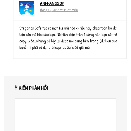
ANHHANGXOM
Tháng 5 6, 2012 at 11:27 chiều
Steganos Safe tạo ra một file mã hóa -> file này chứa toàn bộ dữ
liệu cần mã hóa của bạn. Nó hiện diện trên ổ cứng nên bạn có thể
copy, xóa…Nhưng để lấy lại được nội dung bên trong (dữ liệu của
bạn) thì phải sử dụng Steganos Safe để giải mã.
Ý KIẾN PHẢN HỒI