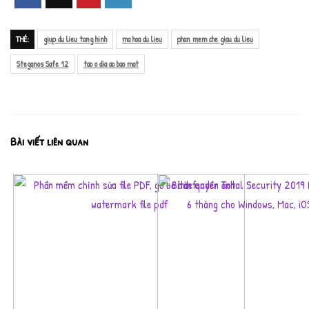
THẺ:
giup du lieu tang hinh
ma hoa du lieu
phan mem che giau du lieu
Steganos Safe 12
tao o dia ao bao mat
Bài viết liên quan