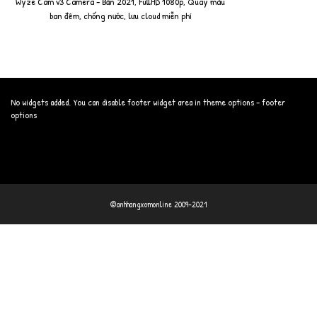
Wyze Cam v3 Camera - Bản 2021, FullHD 1080p, Quay màu
ban đêm, chống nước, lưu cloud miễn phí
No widgets added. You can disable footer widget area in theme options - footer
options
©anhhangxomonline 2009-2021