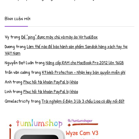
Bình luận mới
Vy
trong
Để “ping” được máy chủ và máy ảo VirtualBox
Dương
trong
Làm thế nào để bảo hành sản phẩm Sandisk hàng xách tay tại
Việt Nam
Nguyễn Đạt Luân
trong
Nâng cấp RAM cho MacBook Pro 2012 lên 16GB
trần văn cường
trong
K9 Web Protection – Nhận key bản quyền miễn phí
Anh
trong
Phục hồi tài khoản PayPal bị khóa
Linh
trong
Phục hồi tài khoản PayPal bị khóa
Qmelectricity
trong
Trải nghiệm ổ điện 3 lõi 3 chấu Lioa có dây nối đất