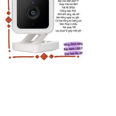
Wyze Cam v3 Camera - Bản 2021, FullHD 1080p, Quay màu
ban đêm, chống nước, lưu cloud miễn phí
No widgets added. You can disable footer widget area in theme options - footer
options