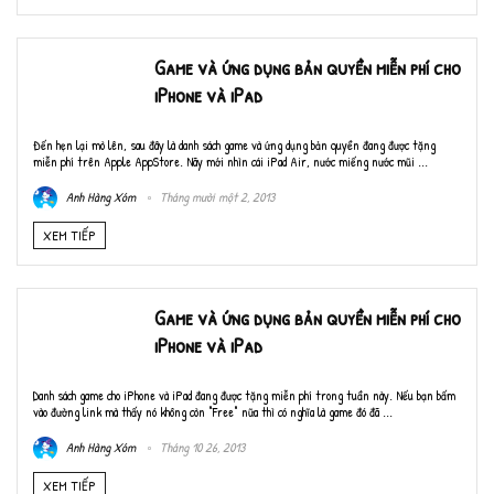
Game và ứng dụng bản quyền miễn phí cho
iPhone và iPad
Đến hẹn lại mò lên, sau đây là danh sách game và ứng dụng bản quyền đang được tặng
miễn phí trên Apple AppStore. Nãy mới nhìn cái iPad Air, nước miếng nước mũi ...
Anh Hàng Xóm
Tháng mười một 2, 2013
XEM TIẾP
Game và ứng dụng bản quyền miễn phí cho
iPhone và iPad
Danh sách game cho iPhone và iPad đang được tặng miễn phí trong tuần này. Nếu bạn bấm
vào đường link mà thấy nó không còn "Free" nữa thì có nghĩa là game đó đã ...
Anh Hàng Xóm
Tháng 10 26, 2013
XEM TIẾP