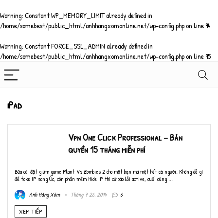
Warning
: Constant WP_MEMORY_LIMIT already defined in
/home/somebest/public_html/anhhangxomonline.net/wp-config.php
on line
94
Warning
: Constant FORCE_SSL_ADMIN already defined in
/home/somebest/public_html/anhhangxomonline.net/wp-config.php
on line
95
iPad
Vpn One Click Professional – Bản
quyền 15 tháng miễn phí
Bữa cài đặt giùm game Plant Vs Zombies 2 cho một bạn mà mệt hết cả người. Không dễ gì
để fake IP sang Úc, còn phần mềm Hide IP thì cứ báo lỗi active, cuối cùng ...
Anh Hàng Xóm
Tháng 7 26, 2014
6
XEM TIẾP