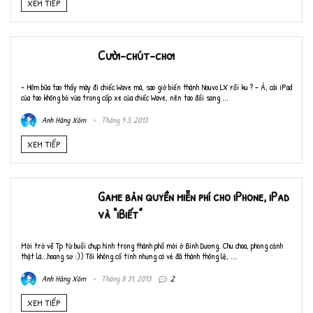
XEM TIẾP
Cười-chút-chơi
- Hôm bữa tao thấy mày đi chiếc Wave mà, sao giờ biến thành Nouvo LX rồi ku ? - À, cái iPad
của tao không bỏ vừa trong cốp xe của chiếc Wave, nên tao đổi sang ...
Anh Hàng Xóm
Tháng 9 3, 2013
XEM TIẾP
Game bản quyền miễn phí cho iPhone, iPad
và “iBiết”
Mới trở về Tp từ buổi chụp hình trong thành phố mới ở Bình Dương. Chu choa, phong cảnh
thật là...hoang sơ :)) Tôi không cố tình nhưng có vẻ đã thành thông lệ, ...
Anh Hàng Xóm
Tháng 8 31, 2013
2
XEM TIẾP