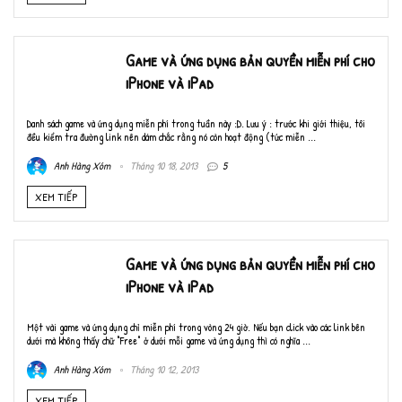
Game và ứng dụng bản quyền miễn phí cho
iPhone và iPad
Danh sách game và ứng dụng miễn phí trong tuần này :D. Lưu ý : trước khi giới thiệu, tôi
đều kiểm tra đường link nên dám chắc rằng nó còn hoạt động (tức miễn ...
Anh Hàng Xóm
Tháng 10 18, 2013
5
XEM TIẾP
Game và ứng dụng bản quyền miễn phí cho
iPhone và iPad
Một vài game và ứng dụng chỉ miễn phí trong vòng 24 giờ. Nếu bạn click vào các link bên
dưới mà không thấy chữ "Free" ở dưới mỗi game và ứng dụng thì có nghĩa ...
Anh Hàng Xóm
Tháng 10 12, 2013
XEM TIẾP