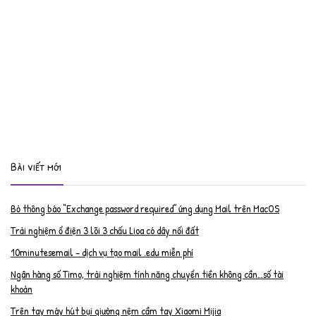
Bài viết mới
Bỏ thông báo “Exchange password required” ứng dụng Mail trên MacOS
Trải nghiệm ổ điện 3 lõi 3 chấu Lioa có dây nối đất
10minutesemail – dịch vụ tạo mail .edu miễn phí
Ngân hàng số Timo, trải nghiệm tính năng chuyển tiền không cần…số tài
khoản
Trên tay máy hút bụi giường nệm cầm tay Xiaomi Mijia