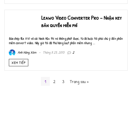
Leawo Video Converter Pro – Nhận key
bản quyền miễn phí
Bữa chép file AVI vô cái Nook HD+ thì nó không phát được, từ đó buộc tôi phải chú ý đến phần
mềm convert video. Nãy giờ tôi đã thử hàng loạt phần mềm nhưng ...
Anh Hàng Xóm
Tháng 8 25, 2013
2
XEM TIẾP
1
2
3
Trang sau »